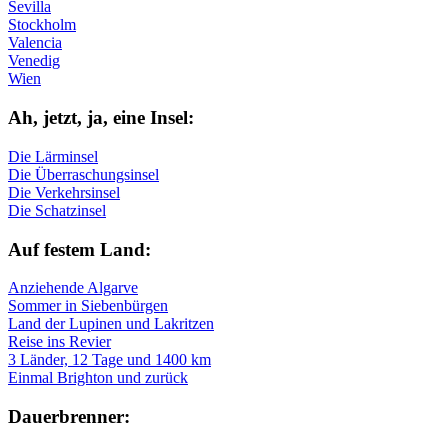
Sevilla
Stockholm
Valencia
Venedig
Wien
Ah, jetzt, ja, ei­ne In­sel:
Die Lärminsel
Die Überraschungsinsel
Die Verkehrsinsel
Die Schatzinsel
Auf fe­stem Land:
Anziehende Algarve
Sommer in Siebenbürgen
Land der Lupinen und Lakritzen
Reise ins Revier
3 Länder, 12 Tage und 1400 km
Einmal Brighton und zurück
Dau­er­bren­ner: