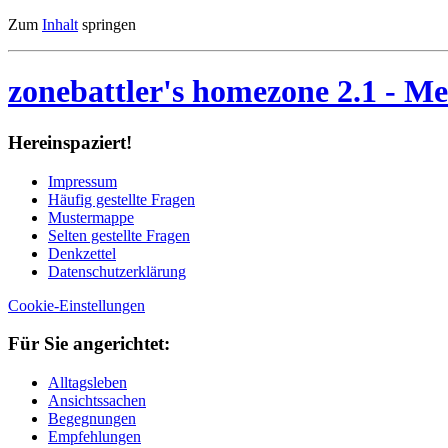
Zum
Inhalt
springen
zonebattler's homezone 2.1
- Me
Her­ein­spa­ziert!
Im­pres­sum
Häu­fig ge­stell­te Fra­gen
Mu­ster­map­pe
Sel­ten ge­stell­te Fra­gen
Denk­zet­tel
Da­ten­schutz­er­klä­rung
Cookie-Einstellungen
Für Sie an­ge­rich­tet:
Alltagsleben
Ansichtssachen
Begegnungen
Empfehlungen