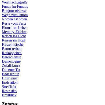
Weihnachtsgrüße
Funde im Fundus
Bonjour tristesse
Wege zum Ruhm
Nomen est omen
Reste vom Feste
Einmal im Leben
Memory-Effekte
Reisen ins Licht
Reisen im Kopf
Katzenwäsche
Baumsterben
Rotkäppchen
Bärendienste
Damenbeine
Zufallskunst
Die gute Tat
Badeschluß
Hirnheiner
Endstation
Streiflicht
Restrisiko
Breitblick
Zu­ta­ten: