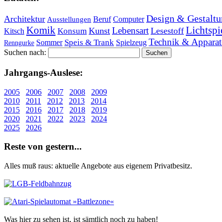
Design & Gestaltu
Architektur
Beruf
Computer
Ausstellungen
Lichtspi
Komik
Lebensart
Kunst
Lesestoff
Konsum
Kitsch
Technik & Apparat
Speis & Trank
Sommer
Spielzeug
Renngurke
Suchen nach:
Jahr­gangs-Aus­le­se:
2005
2006
2007
2008
2009
2010
2011
2012
2013
2014
2015
2016
2017
2018
2019
2020
2021
2022
2023
2024
2025
2026
Re­ste von ge­stern...
Alles muß raus: aktuelle An­ge­bo­te aus eigenem Privatbesitz.
Was hier zu sehen ist, ist sämt­lich noch zu haben!