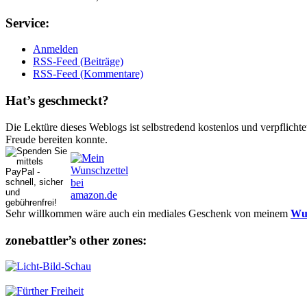
Ser­vice:
Anmelden
RSS-Feed (Beiträge)
RSS-Feed (Kommentare)
Hat’s ge­schmeckt?
Die Lektüre dieses Weblogs ist selbstredend kostenlos und ver­pflich­te
Freude bereiten konnte.
Sehr willkommen wäre auch ein mediales Geschenk von meinem
Wun
zonebattler’s other zo­nes: