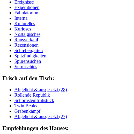
Ereignisse
Expeditionen
Fabulatorium
Interna
Kulturelles
Kurioses
Nostalgisches
Rausverkauf
Rezensionen
Schrebergarten
Spitzfindigkeiten
Spurensuchen
Vermischtes
Frisch auf den Tisch:
Ab­ge­liebt & aus­ge­setzt (28)
Rol­len­de Re­pu­blik
Schorn­stein­früh­stück
Twin Beaks
Gra­ben­kampf
Ab­ge­liebt & aus­ge­setzt (27)
Empfehlungen des Hauses: