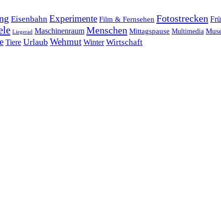
ng
Fotostrecken
Experimente
Eisenbahn
Frü
Film & Fernsehen
ele
Menschen
Maschinenraum
Mittagspause
Mus
Multimedia
Liegerad
e
Wehmut
Urlaub
Tiere
Wirtschaft
Winter