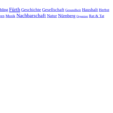
Fürth
hling
Geschichte
Gesellschaft
Haushalt
Herbst
Gesundheit
Nachbarschaft
Nürnberg
Natur
een
Musik
Rat & Tat
Organizer