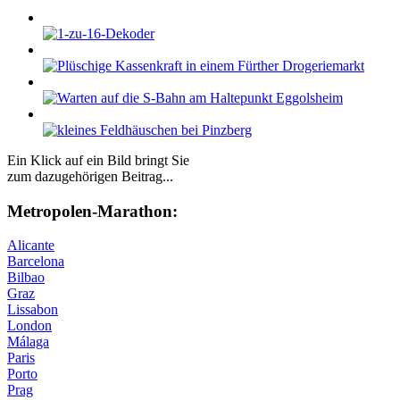
Ein Klick auf ein Bild bringt Sie
zum dazugehörigen Beitrag...
Me­tro­po­len-Ma­ra­thon:
Alicante
Barcelona
Bilbao
Graz
Lissabon
London
Málaga
Paris
Porto
Prag