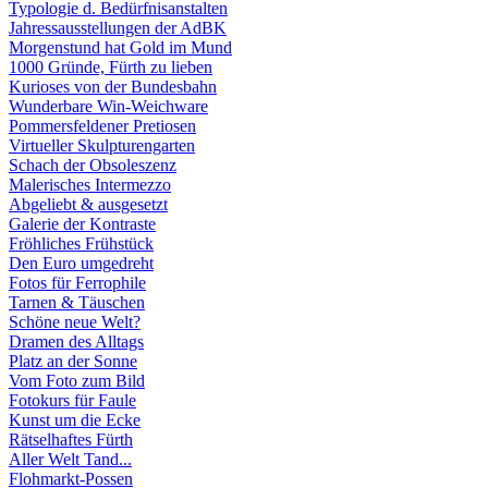
Typologie d. Bedürfnisanstalten
Jahressausstellungen der AdBK
Morgenstund hat Gold im Mund
1000 Gründe, Fürth zu lieben
Kurioses von der Bundesbahn
Wunderbare Win-Weichware
Pommersfeldener Pretiosen
Virtueller Skulpturengarten
Schach der Obsoleszenz
Malerisches Intermezzo
Abgeliebt & ausgesetzt
Galerie der Kontraste
Fröhliches Frühstück
Den Euro umgedreht
Fotos für Ferrophile
Tarnen & Täuschen
Schöne neue Welt?
Dramen des Alltags
Platz an der Sonne
Vom Foto zum Bild
Fotokurs für Faule
Kunst um die Ecke
Rätselhaftes Fürth
Aller Welt Tand...
Flohmarkt-Possen