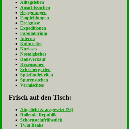
Alltagsleben
Ansichtssachen
Begegnungen
Empfehlungen
Ereignisse
Expeditionen
Fabulatorium
Interna
Kulturelles
Kurioses
Nostalgisches
Rausverkauf
Rezensionen
Schrebergarten
Spitzfindigkeiten
Spurensuchen
Vermischtes
Frisch auf den Tisch:
Ab­ge­liebt & aus­ge­setzt (28)
Rol­len­de Re­pu­blik
Schorn­stein­früh­stück
Twin Beaks