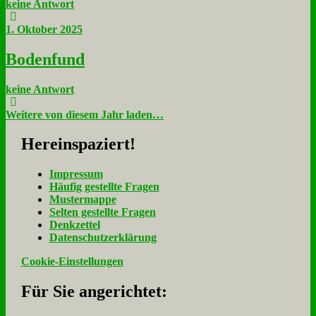
keine Antwort
1. Oktober 2025
Bo­den­fund
keine Antwort
Weitere von diesem Jahr laden…
Her­ein­spa­ziert!
Im­pres­sum
Häu­fig ge­stell­te Fra­gen
Mu­ster­map­pe
Sel­ten ge­stell­te Fra­gen
Denk­zet­tel
Da­ten­schutz­er­klä­rung
Cookie-Einstellungen
Für Sie an­ge­rich­tet: