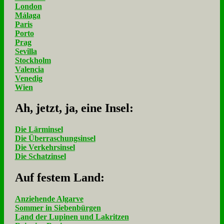
London
Málaga
Paris
Porto
Prag
Sevilla
Stockholm
Valencia
Venedig
Wien
Ah, jetzt, ja, ei­ne In­sel:
Die Lärminsel
Die Überraschungsinsel
Die Verkehrsinsel
Die Schatzinsel
Auf fe­stem Land:
Anziehende Algarve
Sommer in Siebenbürgen
Land der Lupinen und Lakritzen