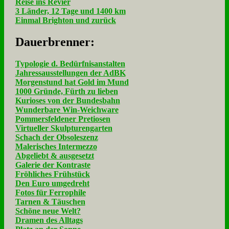
Reise ins Revier
3 Länder, 12 Tage und 1400 km
Einmal Brighton und zurück
Dau­er­bren­ner:
Typologie d. Bedürfnisanstalten
Jahressausstellungen der AdBK
Morgenstund hat Gold im Mund
1000 Gründe, Fürth zu lieben
Kurioses von der Bundesbahn
Wunderbare Win-Weichware
Pommersfeldener Pretiosen
Virtueller Skulpturengarten
Schach der Obsoleszenz
Malerisches Intermezzo
Abgeliebt & ausgesetzt
Galerie der Kontraste
Fröhliches Frühstück
Den Euro umgedreht
Fotos für Ferrophile
Tarnen & Täuschen
Schöne neue Welt?
Dramen des Alltags