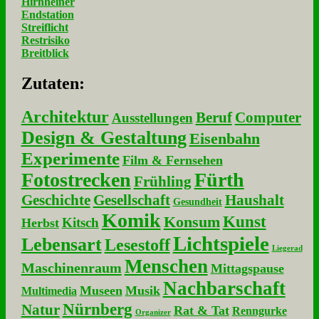
Hirnheiner
Endstation
Streiflicht
Restrisiko
Breitblick
Zu­ta­ten:
Architektur
Beruf
Computer
Ausstellungen
Design & Gestaltung
Eisenbahn
Experimente
Film & Fernsehen
Fotostrecken
Fürth
Frühling
Geschichte
Gesellschaft
Haushalt
Gesundheit
Komik
Kunst
Konsum
Kitsch
Herbst
Lichtspiele
Lebensart
Lesestoff
Liegerad
Menschen
Maschinenraum
Mittagspause
Nachbarschaft
Museen
Musik
Multimedia
Nürnberg
Natur
Rat & Tat
Renngurke
Organizer