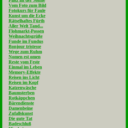
Platz an der Sonne
Vom Foto zum Bild
Fotokurs für Faule
Kunst um die Ecke
Rätselhaftes Fürth
Aller Welt Tand...
Flohmarkt-Possen
Weihnachtsgrüße
Funde im Fundus
Bonjour tristesse
Wege zum Ruhm
Nomen est omen
Reste vom Feste
Einmal im Leben
Memory-Effekte
Reisen ins Licht
Reisen im Kopf
Katzenwäsche
Baumsterben
Rotkäppchen
Bärendienste
Damenbeine
Zufallskunst
Die gute Tat
Badeschluß