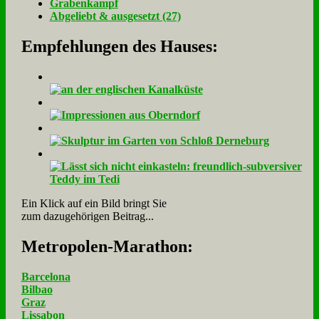
Gra­ben­kampf
Ab­ge­liebt & aus­ge­setzt (27)
Empfehlungen des Hauses:
Ein Klick auf ein Bild bringt Sie
zum dazugehörigen Beitrag...
Me­tro­po­len-Ma­ra­thon:
Barcelona
Bilbao
Graz
Lissabon