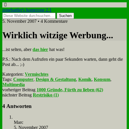
zonebattler's homezone 2.1
5. November 2007 • 4 Kommentare
Wirk­lich wit­zi­ge Wer­bung...
...ist sel­ten, aber
das hier
hat was!
P.S.: Nach dem Auf­ru­fen ein paar Se­kun­den war­ten, dann geht die
Post ab... ;-)
Kategorien:
Vermischtes
Tags:
Computer
,
Design & Gestaltung
,
Komik
,
Konsum
,
Multimedia
vorheriger Beitrag
1000 Gründe, Fürth zu lieben (62)
nächster Beitrag
Restrisiko (1)
4 Antworten
Marc
5. November 2007