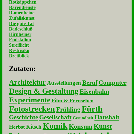
Rotkäppchen
Bärendienste
Damenbeine
Zufallskunst
Die gute Tat
Badeschluß
Hirnheiner
Endstation
Streiflicht
Restrisiko
Breitblick
Zu­ta­ten:
Architektur
Beruf
Computer
Ausstellungen
Design & Gestaltung
Eisenbahn
Experimente
Film & Fernsehen
Fotostrecken
Fürth
Frühling
Geschichte
Gesellschaft
Haushalt
Gesundheit
Komik
Kunst
Konsum
Kitsch
Herbst