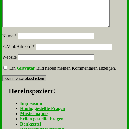
Name
*
E-Mail-Adresse
*
Website
Ein
Gravatar
-Bild neben meinen Kommentaren anzeigen.
Her­ein­spa­ziert!
Im­pres­sum
Häu­fig ge­stell­te Fra­gen
Mu­ster­map­pe
Sel­ten ge­stell­te Fra­gen
Denk­zet­tel