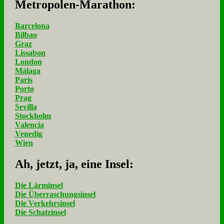
Me­tro­po­len-Ma­ra­thon:
Barcelona
Bilbao
Graz
Lissabon
London
Málaga
Paris
Porto
Prag
Sevilla
Stockholm
Valencia
Venedig
Wien
Ah, jetzt, ja, ei­ne In­sel:
Die Lärminsel
Die Überraschungsinsel
Die Verkehrsinsel
Die Schatzinsel