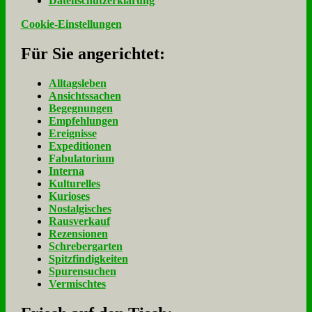
Da­ten­schutz­er­klä­rung
Cookie-Einstellungen
Für Sie an­ge­rich­tet:
Alltagsleben
Ansichtssachen
Begegnungen
Empfehlungen
Ereignisse
Expeditionen
Fabulatorium
Interna
Kulturelles
Kurioses
Nostalgisches
Rausverkauf
Rezensionen
Schrebergarten
Spitzfindigkeiten
Spurensuchen
Vermischtes