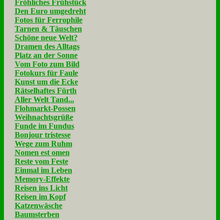
Fröhliches Frühstück
Den Euro umgedreht
Fotos für Ferrophile
Tarnen & Täuschen
Schöne neue Welt?
Dramen des Alltags
Platz an der Sonne
Vom Foto zum Bild
Fotokurs für Faule
Kunst um die Ecke
Rätselhaftes Fürth
Aller Welt Tand...
Flohmarkt-Possen
Weihnachtsgrüße
Funde im Fundus
Bonjour tristesse
Wege zum Ruhm
Nomen est omen
Reste vom Feste
Einmal im Leben
Memory-Effekte
Reisen ins Licht
Reisen im Kopf
Katzenwäsche
Baumsterben