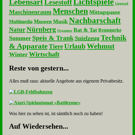
Lichtspiele
Lebensart
Lesestoff
Liegerad
Menschen
Maschinenraum
Mittagspause
Nachbarschaft
Museen
Musik
Multimedia
Nürnberg
Natur
Rat & Tat
Renngurke
Organizer
Technik
Speis & Trank
Sommer
Spielzeug
& Apparate
Wehmut
Urlaub
Tiere
Wirtschaft
Winter
Re­ste von ge­stern...
Alles muß raus: aktuelle An­ge­bo­te aus eigenem Privatbesitz.
Was hier zu sehen ist, ist sämt­lich noch zu haben!
Auf Wie­der­se­hen...