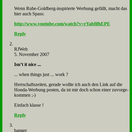
Wenn Ru­be-Gold­berg-in­spi­rier­te Wer­bung ge­fällt, macht das
hier auch Spass:
http://www.youtube.com/watch?v=rYabfifhEPE
Reply
RJ­Web
5. November 2007
Is­n’t it nice ...
... when things just ... work ?
Herr­schafts­zei­ten, ge­ra­de woll­te ich auch den Link auf die
Hon­da-Wer­bung po­sten, da ist mir doch schon ei­ner zu­vor­ge­
kom­men ;-)
Ein­fach klas­se !
Reply
ban­ger