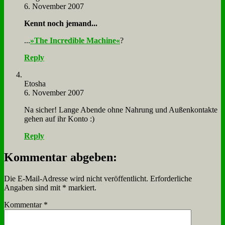
6. November 2007
Kennt noch je­mand...
...
»The In­cre­di­ble Ma­chi­ne«
?
Reply
Eto­sha
6. November 2007
Na si­cher! Lan­ge Aben­de oh­ne Nah­rung und Au­ßen­kon­tak­te
ge­hen auf ihr Kon­to :)
Reply
Kommentar abgeben:
Die E-Mail-Adresse wird nicht veröffentlicht.
Erforderliche
Angaben sind mit
*
markiert.
Kommentar
*