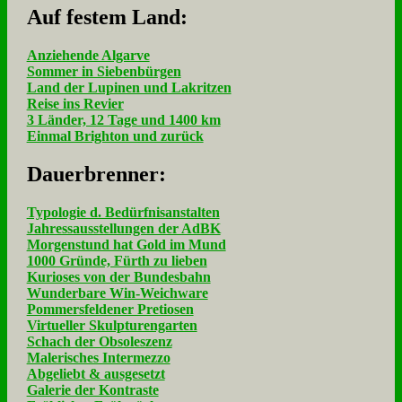
Auf fe­stem Land:
Anziehende Algarve
Sommer in Siebenbürgen
Land der Lupinen und Lakritzen
Reise ins Revier
3 Länder, 12 Tage und 1400 km
Einmal Brighton und zurück
Dau­er­bren­ner:
Typologie d. Bedürfnisanstalten
Jahressausstellungen der AdBK
Morgenstund hat Gold im Mund
1000 Gründe, Fürth zu lieben
Kurioses von der Bundesbahn
Wunderbare Win-Weichware
Pommersfeldener Pretiosen
Virtueller Skulpturengarten
Schach der Obsoleszenz
Malerisches Intermezzo
Abgeliebt & ausgesetzt
Galerie der Kontraste