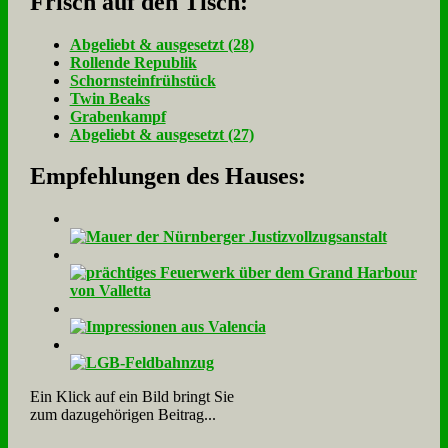
Frisch auf den Tisch:
Ab­ge­liebt & aus­ge­setzt (28)
Rol­len­de Re­pu­blik
Schorn­stein­früh­stück
Twin Beaks
Gra­ben­kampf
Ab­ge­liebt & aus­ge­setzt (27)
Empfehlungen des Hauses:
Ein Klick auf ein Bild bringt Sie
zum dazugehörigen Beitrag...