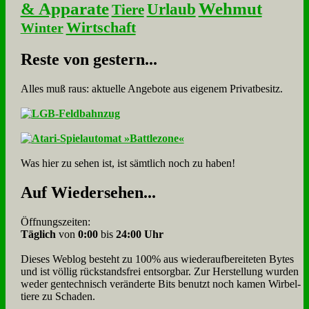
& Apparate
Wehmut
Urlaub
Tiere
Wirtschaft
Winter
Re­ste von ge­stern...
Alles muß raus: aktuelle An­ge­bo­te aus eigenem Privatbesitz.
Was hier zu sehen ist, ist sämt­lich noch zu haben!
Auf Wie­der­se­hen...
Öffnungszeiten:
Täglich
von
0:00
bis
24:00 Uhr
Dieses Weblog besteht zu 100% aus wie­der­auf­bereite­ten Bytes
und ist völlig rück­stands­frei ent­sorg­bar. Zur Herstellung wurden
weder gen­tech­nisch veränderte Bits benutzt noch kamen Wir­bel­
tiere zu Scha­den.