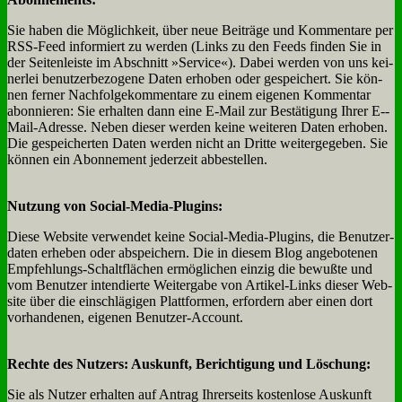
Sie ha­ben die Mög­lich­keit, über neue Bei­trä­ge und Kom­men­ta­re per
RSS-Feed in­for­miert zu wer­den (Links zu den Feeds fin­den Sie in
der Sei­ten­lei­ste im Ab­schnitt »Ser­vice«). Da­bei wer­den von uns kei­
ner­lei be­nut­zer­be­zo­ge­ne Da­ten er­ho­ben oder ge­spei­chert. Sie kön­
nen fer­ner Nach­fol­ge­kom­men­ta­re zu ei­nem ei­ge­nen Kom­men­tar
abon­nie­ren: Sie er­hal­ten dann ei­ne E‑Mail zur Be­stä­ti­gung Ih­rer E‑­
Mail-Adres­se. Ne­ben die­ser wer­den kei­ne wei­te­ren Da­ten er­ho­ben.
Die ge­spei­cher­ten Da­ten wer­den nicht an Drit­te wei­ter­ge­ge­ben. Sie
kön­nen ein Abon­ne­ment je­der­zeit ab­be­stel­len.
Nut­zung von So­cial-Me­dia-Plug­ins:
Die­se Web­site ver­wen­det kei­ne So­cial-Me­dia-Plug­ins, die Be­nut­zer­
da­ten er­he­ben oder ab­spei­chern. Die in die­sem Blog an­ge­bo­te­nen
Emp­feh­lungs-Schalt­flä­chen er­mög­li­chen ein­zig die be­wuß­te und
vom Be­nut­zer in­ten­dier­te Wei­ter­ga­be von Ar­ti­kel-Links die­ser Web­
site über die ein­schlä­gi­gen Platt­for­men, er­for­dern aber ei­nen dort
vor­han­de­nen, ei­ge­nen Be­nut­zer-Ac­count.
Rech­te des Nut­zers: Aus­kunft, Be­rich­ti­gung und Lö­schung:
Sie als Nut­zer er­hal­ten auf An­trag Ih­rer­seits ko­sten­lo­se Aus­kunft