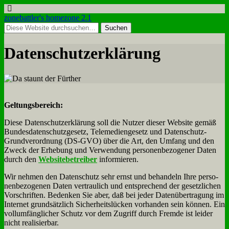
zonebattler's homezone 2.1
Da­ten­schutz­er­klä­rung
Gel­tungs­be­reich:
Die­se Da­ten­schutz­er­klä­rung soll die Nut­zer die­ser Web­site ge­mäß
Bun­des­da­ten­schutz­ge­setz, Te­le­me­di­en­ge­setz und Da­ten­schutz-
Grund­ver­ord­nung (DS-GVO) über die Art, den Um­fang und den
Zweck der Er­he­bung und Ver­wen­dung per­so­nen­be­zo­ge­ner Da­ten
durch den
Web­site­be­trei­ber
in­for­mie­ren.
Wir neh­men den Da­ten­schutz sehr ernst und be­han­deln Ih­re per­so­
nen­be­zo­ge­nen Da­ten ver­trau­lich und ent­spre­chend der ge­setz­li­chen
Vor­schrif­ten. Be­den­ken Sie aber, daß bei je­der Da­ten­über­tra­gung im
In­ter­net grund­sätz­lich Si­cher­heits­lücken vor­han­den sein kön­nen. Ein
voll­um­fäng­li­cher Schutz vor dem Zu­griff durch Frem­de ist lei­der
nicht rea­li­sier­bar.