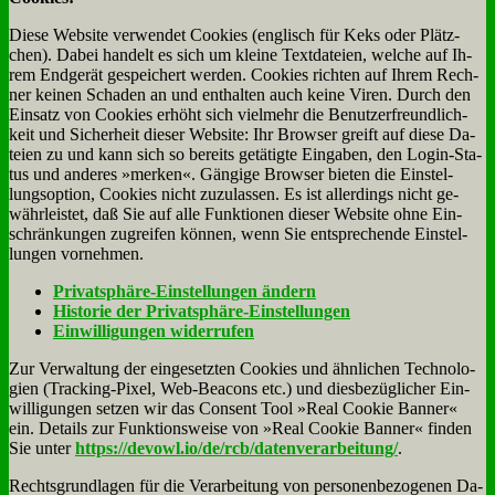
Die­se Web­site ver­wen­det Coo­kies (eng­lisch für Keks oder Plätz­
chen). Da­bei han­delt es sich um klei­ne Text­da­tei­en, wel­che auf Ih­
rem End­ge­rät ge­spei­chert wer­den. Coo­kies rich­ten auf Ih­rem Rech­
ner kei­nen Scha­den an und ent­hal­ten auch kei­ne Vi­ren. Durch den
Ein­satz von Coo­kies er­höht sich viel­mehr die Be­nut­zer­freund­lich­
keit und Si­cher­heit die­ser Web­site: Ihr Brow­ser greift auf die­se Da­
tei­en zu und kann sich so be­reits ge­tä­tig­te Ein­ga­ben, den Log­in-Sta­
tus und an­de­res »mer­ken«. Gän­gi­ge Brow­ser bie­ten die Ein­stel­
lungs­op­ti­on, Coo­kies nicht zu­zu­las­sen. Es ist al­ler­dings nicht ge­
währ­lei­stet, daß Sie auf al­le Funk­tio­nen die­ser Web­site oh­ne Ein­
schrän­kun­gen zu­grei­fen kön­nen, wenn Sie ent­spre­chen­de Ein­stel­
lun­gen vor­neh­men.
Pri­vat­sphä­re-Ein­stel­lun­gen än­dern
Hi­sto­rie der Pri­vat­sphä­re-Ein­stel­lun­gen
Ein­wil­li­gun­gen wi­der­ru­fen
Zur Ver­wal­tung der ein­ge­setz­ten Coo­kies und ähn­li­chen Tech­no­lo­
gien (Track­ing-Pi­xel, Web-Be­a­cons etc.) und dies­be­züg­li­cher Ein­
wil­li­gun­gen set­zen wir das Con­sent Tool »Re­al Coo­kie Ban­ner«
ein. De­tails zur Funk­ti­ons­wei­se von »Re­al Coo­kie Ban­ner« fin­den
Sie un­ter
https://devowl.io/de/rcb/datenverarbeitung/
.
Rechts­grund­la­gen für die Ver­ar­bei­tung von per­so­nen­be­zo­ge­nen Da­