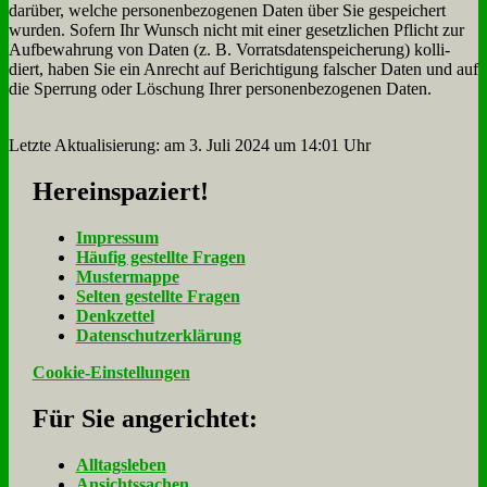
dar­über, wel­che per­so­nen­be­zo­ge­nen Da­ten über Sie ge­spei­chert
wur­den. So­fern Ihr Wunsch nicht mit ei­ner ge­setz­li­chen Pflicht zur
Auf­be­wah­rung von Da­ten (z. B. Vor­rats­da­ten­spei­che­rung) kol­li­
diert, ha­ben Sie ein An­recht auf Be­rich­ti­gung fal­scher Da­ten und auf
die Sper­rung oder Lö­schung Ih­rer per­so­nen­be­zo­ge­nen Da­ten.
Letz­te Ak­tua­li­sie­rung: am 3. Ju­li 2024 um 14:01 Uhr
Her­ein­spa­ziert!
Im­pres­sum
Häu­fig ge­stell­te Fra­gen
Mu­ster­map­pe
Sel­ten ge­stell­te Fra­gen
Denk­zet­tel
Da­ten­schutz­er­klä­rung
Cookie-Einstellungen
Für Sie an­ge­rich­tet:
Alltagsleben
Ansichtssachen