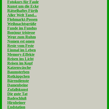
Fotokurs für Faule
Kunst um die Ecke
Rätselhaftes Fürth
Aller Welt Tand...
Flohmarkt-Possen
Weihnachtsgrüße
Funde im Fundus
Bonjour tristesse
Wege zum Ruhm
Nomen est omen
Reste vom Feste
Einmal im Leben
Memory-Effekte
Reisen ins Licht
Reisen im Kopf
Katzenwäsche
Baumsterben
Rotkäppchen
Bärendienste
Damenbeine
Zufallskunst
Die gute Tat
Badeschluß
Hirnheiner
Endstation