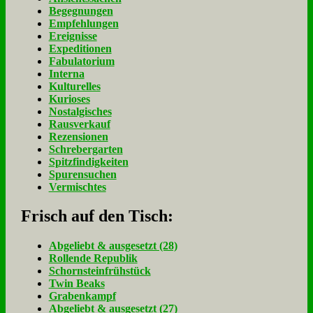
Begegnungen
Empfehlungen
Ereignisse
Expeditionen
Fabulatorium
Interna
Kulturelles
Kurioses
Nostalgisches
Rausverkauf
Rezensionen
Schrebergarten
Spitzfindigkeiten
Spurensuchen
Vermischtes
Frisch auf den Tisch:
Ab­ge­liebt & aus­ge­setzt (28)
Rol­len­de Re­pu­blik
Schorn­stein­früh­stück
Twin Beaks
Gra­ben­kampf
Ab­ge­liebt & aus­ge­setzt (27)