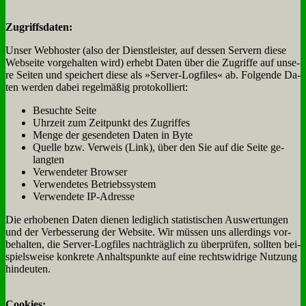
Zu­griffs­da­ten:
Un­ser Web­ho­ster (al­so der Dienst­lei­ster, auf des­sen Ser­vern die­se
Web­sei­te vor­ge­hal­ten wird) er­hebt Da­ten über die Zu­grif­fe auf un­se­
re Sei­ten und spei­chert die­se als »Ser­ver-Log­files« ab. Fol­gen­de Da­
ten wer­den da­bei re­gel­mä­ßig pro­to­kol­liert:
Be­such­te Sei­te
Uhr­zeit zum Zeit­punkt des Zu­grif­fes
Men­ge der ge­sen­de­ten Da­ten in Byte
Quel­le bzw. Ver­weis (Link), über den Sie auf die Sei­te ge­
lang­ten
Ver­wen­de­ter Brow­ser
Ver­wen­de­tes Be­triebs­sy­stem
Ver­wen­de­te IP-Adres­se
Die er­ho­be­nen Da­ten die­nen le­dig­lich sta­ti­sti­schen Aus­wer­tun­gen
und der Ver­bes­se­rung der Web­site. Wir müs­sen uns al­ler­dings vor­
be­hal­ten, die Ser­ver-Log­files nach­träg­lich zu über­prü­fen, soll­ten bei­
spiels­wei­se kon­kre­te An­halts­punk­te auf ei­ne rechts­wid­ri­ge Nut­zung
hin­deu­ten.
Coo­kies: