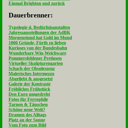
Einmal Brighton und zurück
Dau­er­bren­ner:
Typologie d. Bedürfnisanstalten
Jahressausstellungen der AdBK
Morgenstund hat Gold im Mund
1000 Gründe, Fürth zu lieben
Kurioses von der Bundesbahn
Wunderbare Win-Weichware
Pommersfeldener Pretiosen
Virtueller Skulpturengarten
Schach der Obsoleszenz
Malerisches Intermezzo
Abgeliebt & ausgesetzt
Galerie der Kontraste
Fröhliches Frühstück
Den Euro umgedreht
Fotos für Ferrophile
Tarnen & Täuschen
Schöne neue Welt?
Dramen des Alltags
Platz an der Sonne
Vom Foto zum Bild