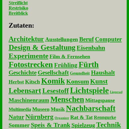
Streiflicht
Restrisiko
Breitblick
Zu­ta­ten:
Architektur
Beruf
Computer
Ausstellungen
Design & Gestaltung
Eisenbahn
Experimente
Film & Fernsehen
Fotostrecken
Fürth
Frühling
Geschichte
Gesellschaft
Haushalt
Gesundheit
Komik
Kunst
Konsum
Kitsch
Herbst
Lichtspiele
Lebensart
Lesestoff
Liegerad
Menschen
Maschinenraum
Mittagspause
Nachbarschaft
Museen
Musik
Multimedia
Nürnberg
Natur
Rat & Tat
Renngurke
Organizer
Technik
Speis & Trank
Sommer
Spielzeug