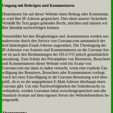
Um­gang mit Bei­trä­gen und Kom­men­ta­ren
Hin­ter­las­sen Sie auf die­ser Web­site ei­nen Bei­trag oder Kom­men­tar,
so wird Ih­re IP-Adres­se ge­spei­chert. Dies dient un­se­rer Si­cher­heit:
Ver­stößt Ihr Text ge­gen gel­ten­des Recht, möch­ten und müs­sen wir
Ih­re Iden­ti­tät nach­ver­fol­gen kön­nen.
Nutz­er­bil­der bei den Blog­bei­trä­gen und ‑kom­men­ta­ren wer­den nor­
ma­ler­wei­se durch den Ser­vice von Gravatar.com au­to­ma­tisch der
dort hin­ter­leg­ten Email-Adres­se zu­ge­ord­net. Die Über­tra­gung der
IP-Adres­sen von Au­toren und Kom­men­ta­to­ren an die Grava­tar-Ser­
ver ist nach den Be­stim­mun­gen der DS-GVO je­doch grund­sätz­lich
un­zu­läs­sig. Zum Schutz der Pri­vat­sphä­re von Be­nut­zern, Be­su­chern
und Kom­men­ta­to­ren die­ser Web­site wird ein Ava­tar von
Gravatar.com nur dann zu la­den ver­sucht, wenn ei­ne ex­pli­zi­te Ein­
wil­li­gung des Be­nut­zers, Be­su­chers oder Kom­men­ta­tors vor­liegt.
Auch bei ei­ner Ein­wil­li­gung in die Grava­tar-Be­nut­zung wird über­
prüft, ob es zu der an­ge­ge­be­nen E‑­Mail-Adres­se über­haupt ei­nen
Grava­tar gibt. Um ei­ne Nach­ver­folg­bar­keit der Sei­ten­be­su­che zu
ver­hin­dern, wer­den Grava­tare lo­kal zwi­schen­ge­spei­chert und al­le
Stan­dard-Ava­tare auf dem ei­ge­nen Ser­ver des Web­site­be­trei­bers be­
reit­ge­stellt.
Abon­ne­ments: