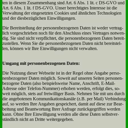
ten in die­sem Zu­sam­men­hang sind Art. 6 Abs. 1 lit. c DS-GVO und
Art. 6 Abs. 1 lit. f DS-GVO. Un­ser be­rech­tig­tes In­ter­es­se ist die
Ver­wal­tung der ein­ge­setz­ten Coo­kies und ähn­li­chen Tech­no­lo­gien
und der dies­be­züg­li­chen Ein­wil­li­gun­gen.
Die Be­reit­stel­lung der per­so­nen­be­zo­ge­nen Da­ten ist we­der ver­trag­
lich vor­ge­schrie­ben noch für den Ab­schluss ei­nes Ver­tra­ges not­wen­
dig. Sie sind nicht ver­pflich­tet, die per­so­nen­be­zo­ge­nen Da­ten be­reit­
zu­stel­len. Wenn Sie die per­so­nen­be­zo­ge­nen Da­ten nicht be­reit­stel­
len, kön­nen wir Ih­re Ein­wil­li­gun­gen nicht ver­wal­ten.
Um­gang mit per­so­nen­be­zo­ge­nen Da­ten:
Die Nut­zung die­ser Web­sei­te ist in der Re­gel oh­ne An­ga­be per­so­
nen­be­zo­ge­ner Da­ten mög­lich. So­weit auf un­se­ren Sei­ten per­so­nen­
be­zo­ge­ne Da­ten (al­so bei­spiels­wei­se Na­me, An­schrift, E‑­Mail-
Adres­se oder Te­le­fon-Num­mer) er­ho­ben wer­den, er­folgt dies, so­
weit mög­lich, stets auf frei­wil­li­ger Ba­sis. Neh­men Sie mit uns durch
die an­ge­bo­te­nen Kom­mu­ni­ka­ti­ons­ka­nä­le (z.B. per Mail) Ver­bin­dung
auf, so wer­den Ih­re An­ga­ben ge­spei­chert, da­mit auf die­se zur Be­ar­
bei­tung und Be­ant­wor­tung Ih­rer An­fra­ge zu­rück­ge­grif­fen wer­den
kann. Oh­ne Ih­re Ein­wil­li­gung wer­den al­le die­se Da­ten selbst­ver­
ständ­lich nicht an Drit­te wei­ter­ge­ge­ben.