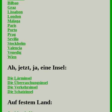
Bilbao
Graz
Lissabon
London
Málaga
Paris
Porto
Prag
Sevilla
Stockholm
Valencia
Venedig
Wien
Ah, jetzt, ja, ei­ne In­sel:
Die Lärminsel
Die Überraschungsinsel
Die Verkehrsinsel
Die Schatzinsel
Auf fe­stem Land: