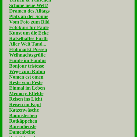
Schöne neue Welt?
Dramen des Alltags
Platz an der Sonne
Vom Foto zum Bild
Fotokurs für Faule
Kunst um die Ecke
Rätselhaftes Fürth
Aller Welt Tand...
Flohmarkt-Possen
Weihnachtsgrüße
Funde im Fundus
Bonjour tristesse
Wege zum Ruhm
Nomen est omen
Reste vom Feste
Einmal im Leben
Memory-Effekte
Reisen ins Licht
Reisen im Kopf
Katzenwäsche
Baumsterben
Rotkäppchen
Bärendienste
Damenbeine