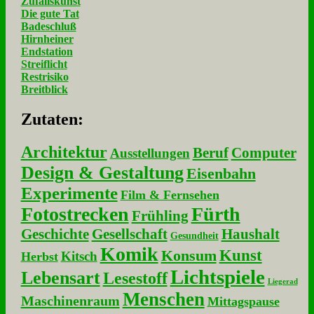
Zufallskunst
Die gute Tat
Badeschluß
Hirnheiner
Endstation
Streiflicht
Restrisiko
Breitblick
Zu­ta­ten:
Architektur
Beruf
Computer
Ausstellungen
Design & Gestaltung
Eisenbahn
Experimente
Film & Fernsehen
Fotostrecken
Fürth
Frühling
Geschichte
Gesellschaft
Haushalt
Gesundheit
Komik
Kunst
Konsum
Kitsch
Herbst
Lichtspiele
Lebensart
Lesestoff
Liegerad
Menschen
Maschinenraum
Mittagspause