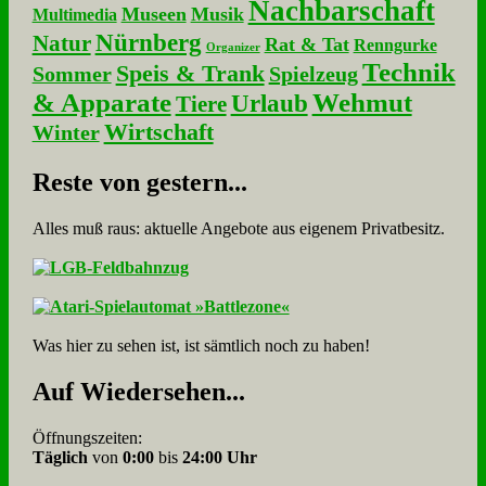
Nachbarschaft
Museen
Musik
Multimedia
Nürnberg
Natur
Rat & Tat
Renngurke
Organizer
Technik
Speis & Trank
Sommer
Spielzeug
& Apparate
Wehmut
Urlaub
Tiere
Wirtschaft
Winter
Re­ste von ge­stern...
Alles muß raus: aktuelle An­ge­bo­te aus eigenem Privatbesitz.
Was hier zu sehen ist, ist sämt­lich noch zu haben!
Auf Wie­der­se­hen...
Öffnungszeiten:
Täglich
von
0:00
bis
24:00 Uhr