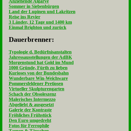
Anziehende Algarve
Sommer in Siebenbürgen
Land der Lupinen und Lakritzen
Reise ins Revier
3 Länder, 12 Tage und 1400 km
Einmal Brighton und zurück
Dau­er­bren­ner:
Typologie d. Bedürfnisanstalten
Jahressausstellungen der AdBK
Morgenstund hat Gold im Mund
1000 Gründe, Fürth zu lieben
Kurioses von der Bundesbahn
Wunderbare Win-Weichware
Pommersfeldener Pretiosen
Virtueller Skulpturengarten
Schach der Obsoleszenz
Malerisches Intermezzo
Abgeliebt & ausgesetzt
Galerie der Kontraste
Fröhliches Frühstück
Den Euro umgedreht
Fotos für Ferrophile
Tarnen & Täuschen