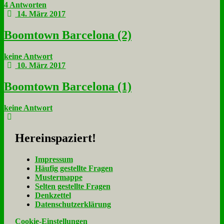
4 Antworten
14. März 2017
Boom­town Bar­ce­lo­na (2)
keine Antwort
10. März 2017
Boom­town Bar­ce­lo­na (1)
keine Antwort
Her­ein­spa­ziert!
Im­pres­sum
Häu­fig ge­stell­te Fra­gen
Mu­ster­map­pe
Sel­ten ge­stell­te Fra­gen
Denk­zet­tel
Da­ten­schutz­er­klä­rung
Cookie-Einstellungen