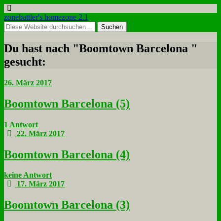
zonebattler's homezone 2.1
Du hast nach "Boomtown Barcelona "
gesucht:
26. März 2017
Boom­town Bar­ce­lo­na (5)
1 Antwort
22. März 2017
Boom­town Bar­ce­lo­na (4)
keine Antwort
17. März 2017
Boom­town Bar­ce­lo­na (3)