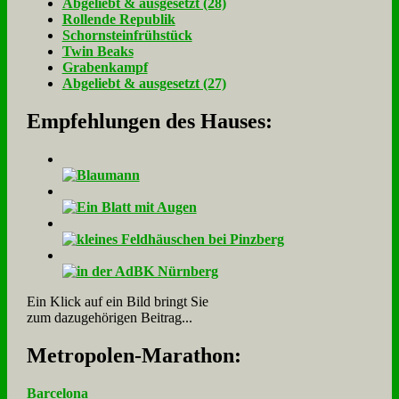
Ab­ge­liebt & aus­ge­setzt (28)
Rol­len­de Re­pu­blik
Schorn­stein­früh­stück
Twin Beaks
Gra­ben­kampf
Ab­ge­liebt & aus­ge­setzt (27)
Empfehlungen des Hauses:
Ein Klick auf ein Bild bringt Sie
zum dazugehörigen Beitrag...
Me­tro­po­len-Ma­ra­thon:
Barcelona