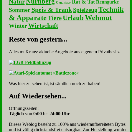
Nürnberg
Natur
Rat & Tat
Renngurke
Organizer
Technik
Speis & Trank
Sommer
Spielzeug
& Apparate
Wehmut
Urlaub
Tiere
Wirtschaft
Winter
Re­ste von ge­stern...
Alles muß raus: aktuelle An­ge­bo­te aus eigenem Privatbesitz.
Was hier zu sehen ist, ist sämt­lich noch zu haben!
Auf Wie­der­se­hen...
Öffnungszeiten:
Täglich
von
0:00
bis
24:00 Uhr
Dieses Weblog besteht zu 100% aus wie­der­auf­bereite­ten Bytes
und ist völlig rück­stands­frei ent­sorg­bar. Zur Herstellung wurden