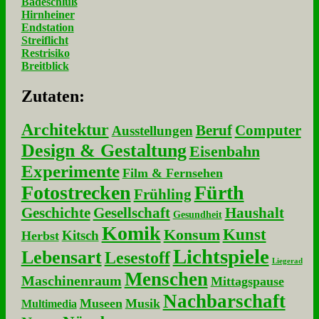
Badeschluß
Hirnheiner
Endstation
Streiflicht
Restrisiko
Breitblick
Zu­ta­ten:
Architektur
Beruf
Computer
Ausstellungen
Design & Gestaltung
Eisenbahn
Experimente
Film & Fernsehen
Fotostrecken
Fürth
Frühling
Geschichte
Gesellschaft
Haushalt
Gesundheit
Komik
Kunst
Konsum
Kitsch
Herbst
Lichtspiele
Lebensart
Lesestoff
Liegerad
Menschen
Maschinenraum
Mittagspause
Nachbarschaft
Museen
Musik
Multimedia