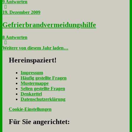
9 Antworten
19. Dezember 2009
Ge­frier­brand­ver­mei­dungs­hil­fe
8 Antworten
Weitere von diesem Jahr laden…
Her­ein­spa­ziert!
Im­pres­sum
Häu­fig ge­stell­te Fra­gen
Mu­ster­map­pe
Sel­ten ge­stell­te Fra­gen
Denk­zet­tel
Da­ten­schutz­er­klä­rung
Cookie-Einstellungen
Für Sie an­ge­rich­tet: