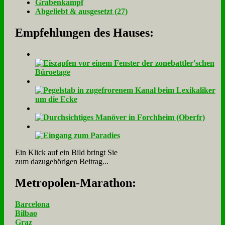
Gra­ben­kampf
Ab­ge­liebt & aus­ge­setzt (27)
Empfehlungen des Hauses:
Ein Klick auf ein Bild bringt Sie
zum dazugehörigen Beitrag...
Me­tro­po­len-Ma­ra­thon:
Barcelona
Bilbao
Graz