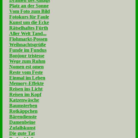
Dramen des Alltags
Platz an der Sonne
Vom Foto zum Bild
Fotokurs für Faule
Kunst um die Ecke
Rätselhaftes Fürth
Aller Welt Tand...
Flohmarkt-Possen
Weihnachtsgrüße
Funde im Fundus
Bonjour tristesse
Wege zum Ruhm
Nomen est omen
Reste vom Feste
Einmal im Leben
Memory-Effekte
Reisen ins Licht
Reisen im Kopf
Katzenwäsche
Baumsterben
Rotkäppchen
Bärendienste
Damenbeine
Zufallskunst
Die gute Tat