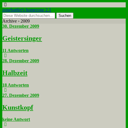
zonebattler's homezone 2.1
Archive › 2009
30. Dezember 2009
Gei­ster­sin­ger
11 Antworten
28. Dezember 2009
Halb­zeit
18 Antworten
27. Dezember 2009
Kunst­kopf
keine Antwort