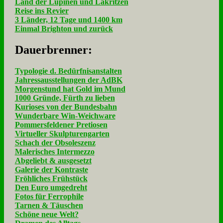
Land der Lupinen und Lakritzen
Reise ins Revier
3 Länder, 12 Tage und 1400 km
Einmal Brighton und zurück
Dau­er­bren­ner:
Typologie d. Bedürfnisanstalten
Jahressausstellungen der AdBK
Morgenstund hat Gold im Mund
1000 Gründe, Fürth zu lieben
Kurioses von der Bundesbahn
Wunderbare Win-Weichware
Pommersfeldener Pretiosen
Virtueller Skulpturengarten
Schach der Obsoleszenz
Malerisches Intermezzo
Abgeliebt & ausgesetzt
Galerie der Kontraste
Fröhliches Frühstück
Den Euro umgedreht
Fotos für Ferrophile
Tarnen & Täuschen
Schöne neue Welt?