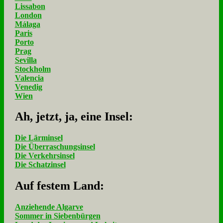
Lissabon
London
Málaga
Paris
Porto
Prag
Sevilla
Stockholm
Valencia
Venedig
Wien
Ah, jetzt, ja, ei­ne In­sel:
Die Lärminsel
Die Überraschungsinsel
Die Verkehrsinsel
Die Schatzinsel
Auf fe­stem Land:
Anziehende Algarve
Sommer in Siebenbürgen