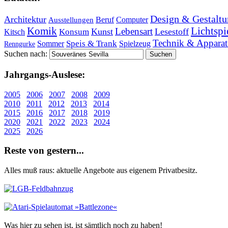
Design & Gestaltu
Architektur
Beruf
Computer
Ausstellungen
Lichtspi
Komik
Lebensart
Kunst
Lesestoff
Konsum
Kitsch
Technik & Apparat
Speis & Trank
Sommer
Spielzeug
Renngurke
Suchen nach:
Jahr­gangs-Aus­le­se:
2005
2006
2007
2008
2009
2010
2011
2012
2013
2014
2015
2016
2017
2018
2019
2020
2021
2022
2023
2024
2025
2026
Re­ste von ge­stern...
Alles muß raus: aktuelle An­ge­bo­te aus eigenem Privatbesitz.
Was hier zu sehen ist, ist sämt­lich noch zu haben!