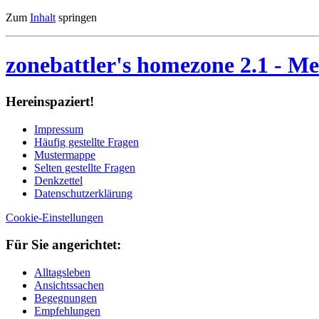
Zum
Inhalt
springen
zonebattler's homezone 2.1
- Me
Her­ein­spa­ziert!
Im­pres­sum
Häu­fig ge­stell­te Fra­gen
Mu­ster­map­pe
Sel­ten ge­stell­te Fra­gen
Denk­zet­tel
Da­ten­schutz­er­klä­rung
Cookie-Einstellungen
Für Sie an­ge­rich­tet:
Alltagsleben
Ansichtssachen
Begegnungen
Empfehlungen