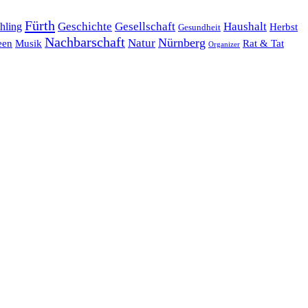
Fürth
hling
Geschichte
Gesellschaft
Haushalt
Herbst
Gesundheit
Nachbarschaft
Nürnberg
Natur
een
Musik
Rat & Tat
Organizer