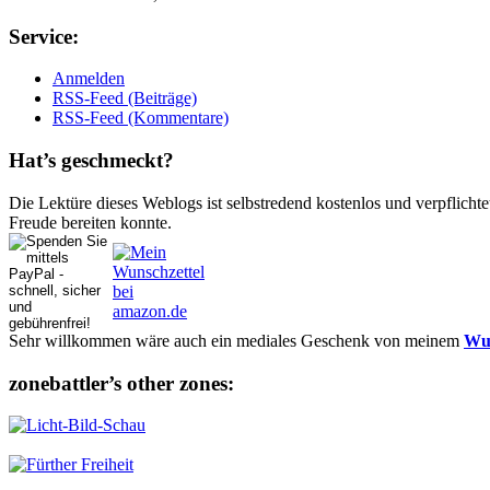
Ser­vice:
Anmelden
RSS-Feed (Beiträge)
RSS-Feed (Kommentare)
Hat’s ge­schmeckt?
Die Lektüre dieses Weblogs ist selbstredend kostenlos und ver­pflich­te
Freude bereiten konnte.
Sehr willkommen wäre auch ein mediales Geschenk von meinem
Wun
zonebattler’s other zo­nes: