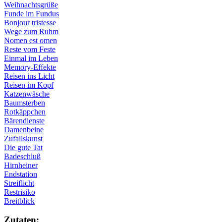
Weihnachtsgrüße
Funde im Fundus
Bonjour tristesse
Wege zum Ruhm
Nomen est omen
Reste vom Feste
Einmal im Leben
Memory-Effekte
Reisen ins Licht
Reisen im Kopf
Katzenwäsche
Baumsterben
Rotkäppchen
Bärendienste
Damenbeine
Zufallskunst
Die gute Tat
Badeschluß
Hirnheiner
Endstation
Streiflicht
Restrisiko
Breitblick
Zu­ta­ten: