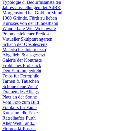
Typologie d. Bedürfnisanstalten
Jahressausstellungen der AdBK
Morgenstund hat Gold im Mund
1000 Gründe, Fürth zu lieben
Kurioses von der Bundesbahn
Wunderbare Win-Weichware
Pommersfeldener Pretiosen
Virtueller Skulpturengarten
Schach der Obsoleszenz
Malerisches Intermezzo
Abgeliebt & ausgesetzt
Galerie der Kontraste
Fröhliches Frühstück
Den Euro umgedreht
Fotos für Ferrophile
Tarnen & Täuschen
Schöne neue Welt?
Dramen des Alltags
Platz an der Sonne
Vom Foto zum Bild
Fotokurs für Faule
Kunst um die Ecke
Rätselhaftes Fürth
Aller Welt Tand...
Flohmarkt-Possen