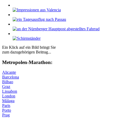
Ein Klick auf ein Bild bringt Sie
zum dazugehörigen Beitrag...
Me­tro­po­len-Ma­ra­thon:
Alicante
Barcelona
Bilbao
Graz
Lissabon
London
Málaga
Paris
Porto
Prag