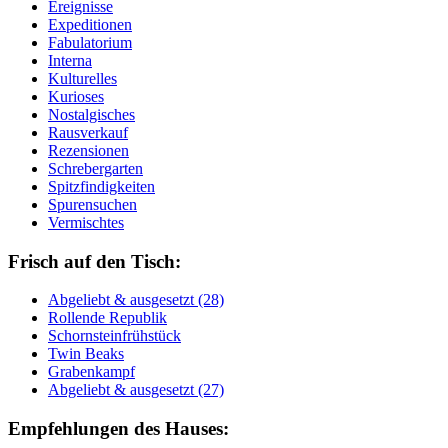
Ereignisse
Expeditionen
Fabulatorium
Interna
Kulturelles
Kurioses
Nostalgisches
Rausverkauf
Rezensionen
Schrebergarten
Spitzfindigkeiten
Spurensuchen
Vermischtes
Frisch auf den Tisch:
Ab­ge­liebt & aus­ge­setzt (28)
Rol­len­de Re­pu­blik
Schorn­stein­früh­stück
Twin Beaks
Gra­ben­kampf
Ab­ge­liebt & aus­ge­setzt (27)
Empfehlungen des Hauses: