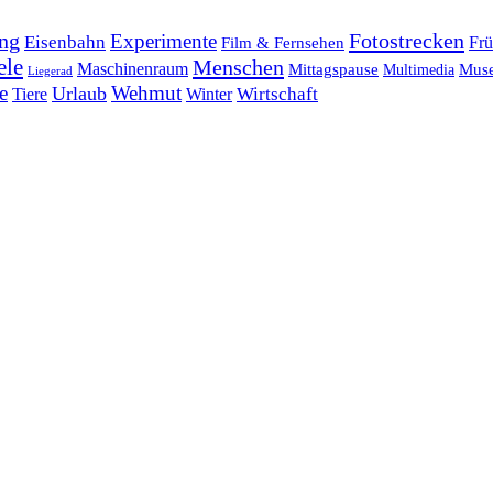
ng
Fotostrecken
Experimente
Eisenbahn
Frü
Film & Fernsehen
ele
Menschen
Maschinenraum
Mittagspause
Mus
Multimedia
Liegerad
e
Wehmut
Urlaub
Tiere
Wirtschaft
Winter