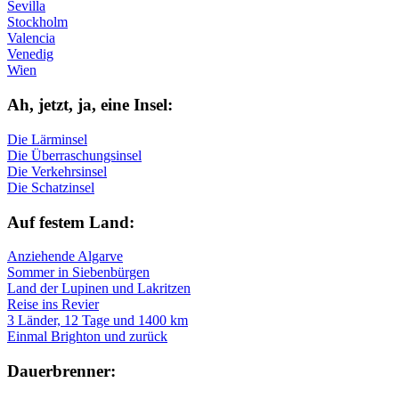
Sevilla
Stockholm
Valencia
Venedig
Wien
Ah, jetzt, ja, ei­ne In­sel:
Die Lärminsel
Die Überraschungsinsel
Die Verkehrsinsel
Die Schatzinsel
Auf fe­stem Land:
Anziehende Algarve
Sommer in Siebenbürgen
Land der Lupinen und Lakritzen
Reise ins Revier
3 Länder, 12 Tage und 1400 km
Einmal Brighton und zurück
Dau­er­bren­ner: