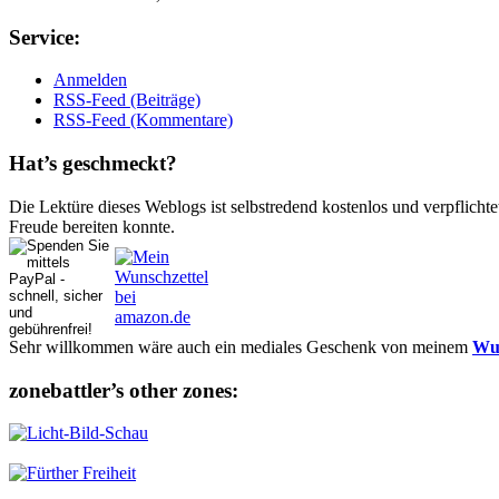
Ser­vice:
Anmelden
RSS-Feed (Beiträge)
RSS-Feed (Kommentare)
Hat’s ge­schmeckt?
Die Lektüre dieses Weblogs ist selbstredend kostenlos und ver­pflich­te
Freude bereiten konnte.
Sehr willkommen wäre auch ein mediales Geschenk von meinem
Wun
zonebattler’s other zo­nes: