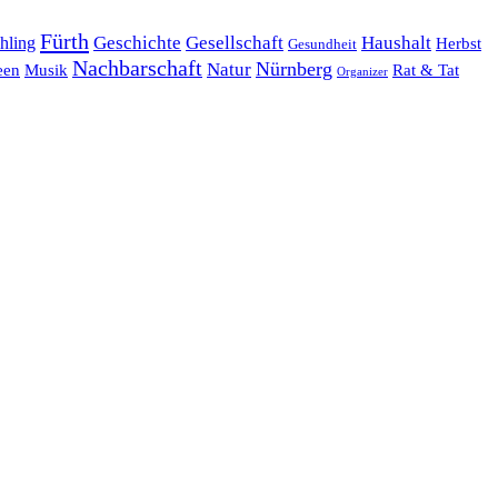
Fürth
hling
Geschichte
Gesellschaft
Haushalt
Herbst
Gesundheit
Nachbarschaft
Nürnberg
Natur
een
Musik
Rat & Tat
Organizer