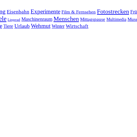
ng
Fotostrecken
Experimente
Eisenbahn
Frü
Film & Fernsehen
ele
Menschen
Maschinenraum
Mittagspause
Mus
Multimedia
Liegerad
e
Wehmut
Urlaub
Tiere
Wirtschaft
Winter