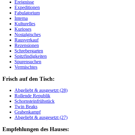
Ereignisse
Expeditionen
Fabulatorium
Interna
Kulturelles
Kurioses
Nostalgisches
Rausverkauf
Rezensionen
Schrebergarten
Spitzfindigkeiten
Spurensuchen
Vermischtes
Frisch auf den Tisch:
Ab­ge­liebt & aus­ge­setzt (28)
Rol­len­de Re­pu­blik
Schorn­stein­früh­stück
Twin Beaks
Gra­ben­kampf
Ab­ge­liebt & aus­ge­setzt (27)
Empfehlungen des Hauses: