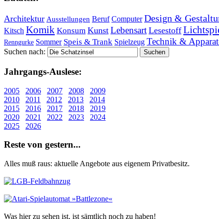
Design & Gestaltu
Architektur
Beruf
Computer
Ausstellungen
Lichtspi
Komik
Lebensart
Kunst
Lesestoff
Konsum
Kitsch
Technik & Apparat
Speis & Trank
Sommer
Spielzeug
Renngurke
Suchen nach:
Jahr­gangs-Aus­le­se:
2005
2006
2007
2008
2009
2010
2011
2012
2013
2014
2015
2016
2017
2018
2019
2020
2021
2022
2023
2024
2025
2026
Re­ste von ge­stern...
Alles muß raus: aktuelle An­ge­bo­te aus eigenem Privatbesitz.
Was hier zu sehen ist, ist sämt­lich noch zu haben!