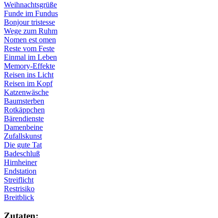
Weihnachtsgrüße
Funde im Fundus
Bonjour tristesse
Wege zum Ruhm
Nomen est omen
Reste vom Feste
Einmal im Leben
Memory-Effekte
Reisen ins Licht
Reisen im Kopf
Katzenwäsche
Baumsterben
Rotkäppchen
Bärendienste
Damenbeine
Zufallskunst
Die gute Tat
Badeschluß
Hirnheiner
Endstation
Streiflicht
Restrisiko
Breitblick
Zu­ta­ten: