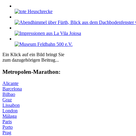
Ein Klick auf ein Bild bringt Sie
zum dazugehörigen Beitrag...
Me­tro­po­len-Ma­ra­thon:
Alicante
Barcelona
Bilbao
Graz
Lissabon
London
Málaga
Paris
Porto
Prag