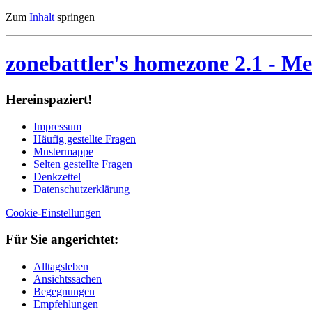
Zum
Inhalt
springen
zonebattler's homezone 2.1
- Me
Her­ein­spa­ziert!
Im­pres­sum
Häu­fig ge­stell­te Fra­gen
Mu­ster­map­pe
Sel­ten ge­stell­te Fra­gen
Denk­zet­tel
Da­ten­schutz­er­klä­rung
Cookie-Einstellungen
Für Sie an­ge­rich­tet:
Alltagsleben
Ansichtssachen
Begegnungen
Empfehlungen