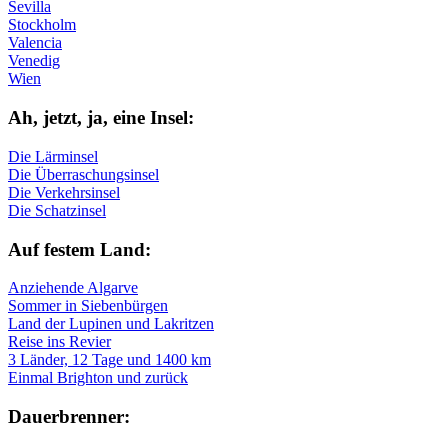
Sevilla
Stockholm
Valencia
Venedig
Wien
Ah, jetzt, ja, ei­ne In­sel:
Die Lärminsel
Die Überraschungsinsel
Die Verkehrsinsel
Die Schatzinsel
Auf fe­stem Land:
Anziehende Algarve
Sommer in Siebenbürgen
Land der Lupinen und Lakritzen
Reise ins Revier
3 Länder, 12 Tage und 1400 km
Einmal Brighton und zurück
Dau­er­bren­ner: