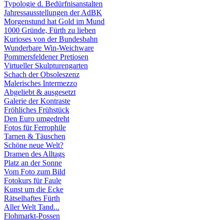
Typologie d. Bedürfnisanstalten
Jahressausstellungen der AdBK
Morgenstund hat Gold im Mund
1000 Gründe, Fürth zu lieben
Kurioses von der Bundesbahn
Wunderbare Win-Weichware
Pommersfeldener Pretiosen
Virtueller Skulpturengarten
Schach der Obsoleszenz
Malerisches Intermezzo
Abgeliebt & ausgesetzt
Galerie der Kontraste
Fröhliches Frühstück
Den Euro umgedreht
Fotos für Ferrophile
Tarnen & Täuschen
Schöne neue Welt?
Dramen des Alltags
Platz an der Sonne
Vom Foto zum Bild
Fotokurs für Faule
Kunst um die Ecke
Rätselhaftes Fürth
Aller Welt Tand...
Flohmarkt-Possen