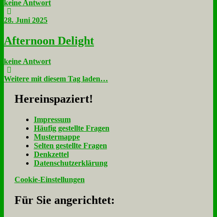
keine Antwort
28. Juni 2025
Af­ter­noon De­light
keine Antwort
Weitere mit diesem Tag laden…
Her­ein­spa­ziert!
Im­pres­sum
Häu­fig ge­stell­te Fra­gen
Mu­ster­map­pe
Sel­ten ge­stell­te Fra­gen
Denk­zet­tel
Da­ten­schutz­er­klä­rung
Cookie-Einstellungen
Für Sie an­ge­rich­tet: