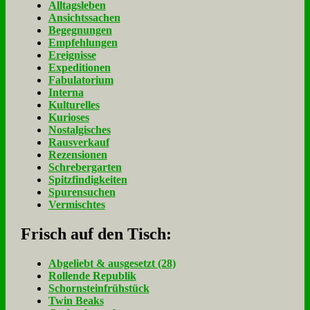
Alltagsleben
Ansichtssachen
Begegnungen
Empfehlungen
Ereignisse
Expeditionen
Fabulatorium
Interna
Kulturelles
Kurioses
Nostalgisches
Rausverkauf
Rezensionen
Schrebergarten
Spitzfindigkeiten
Spurensuchen
Vermischtes
Frisch auf den Tisch:
Ab­ge­liebt & aus­ge­setzt (28)
Rol­len­de Re­pu­blik
Schorn­stein­früh­stück
Twin Beaks