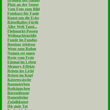
Dramen des Alltags
Platz an der Sonne
Vom Foto zum Bild
Fotokurs für Faule
Kunst um die Ecke
Rätselhaftes Fürth
Aller Welt Tand...
Flohmarkt-Possen
Weihnachtsgrüße
Funde im Fundus
Bonjour tristesse
Wege zum Ruhm
Nomen est omen
Reste vom Feste
Einmal im Leben
Memory-Effekte
Reisen ins Licht
Reisen im Kopf
Katzenwäsche
Baumsterben
Rotkäppchen
Bärendienste
Damenbeine
Zufallskunst
Die gute Tat