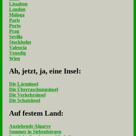
Lissabon
London
Málaga
Paris
Porto
Prag
Sevilla
Stockholm
Valencia
Venedig
Wien
Ah, jetzt, ja, ei­ne In­sel:
Die Lärminsel
Die Überraschungsinsel
Die Verkehrsinsel
Die Schatzinsel
Auf fe­stem Land:
Anziehende Algarve
Sommer in Siebenbürgen