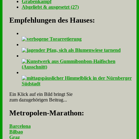
Gra­ben­kampf
Ab­ge­liebt & aus­ge­setzt (27)
Empfehlungen des Hauses:
Ein Klick auf ein Bild bringt Sie
zum dazugehörigen Beitrag...
Me­tro­po­len-Ma­ra­thon:
Barcelona
Bilbao
Graz