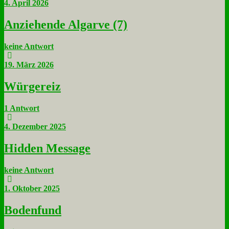
4. April 2026
An­zie­hen­de Al­gar­ve (7)
keine Antwort
19. März 2026
Wür­ge­reiz
1 Antwort
4. Dezember 2025
Hid­den Mes­sa­ge
keine Antwort
1. Oktober 2025
Bo­den­fund