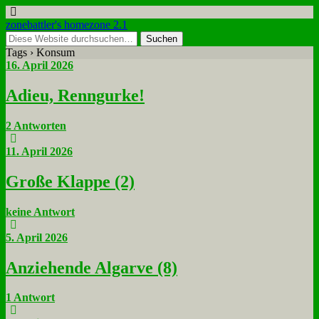
zonebattler's homezone 2.1
Tags › Konsum
16. April 2026
Adieu, Renn­gur­ke!
2 Antworten
11. April 2026
Gro­ße Klap­pe (2)
keine Antwort
5. April 2026
An­zie­hen­de Al­gar­ve (8)
1 Antwort