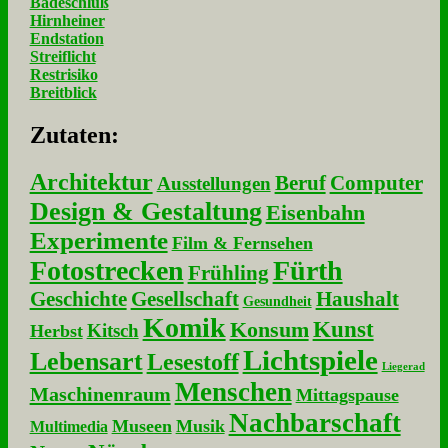
Badeschluß
Hirnheiner
Endstation
Streiflicht
Restrisiko
Breitblick
Zu­ta­ten:
Architektur
Beruf
Computer
Ausstellungen
Design & Gestaltung
Eisenbahn
Experimente
Film & Fernsehen
Fotostrecken
Fürth
Frühling
Geschichte
Gesellschaft
Haushalt
Gesundheit
Komik
Kunst
Konsum
Kitsch
Herbst
Lichtspiele
Lebensart
Lesestoff
Liegerad
Menschen
Maschinenraum
Mittagspause
Nachbarschaft
Museen
Musik
Multimedia