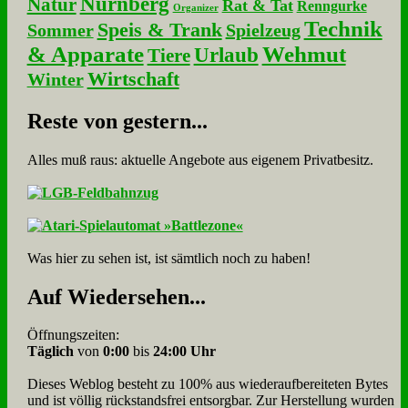
Nürnberg
Natur
Rat & Tat
Renngurke
Organizer
Technik
Speis & Trank
Sommer
Spielzeug
& Apparate
Wehmut
Urlaub
Tiere
Wirtschaft
Winter
Re­ste von ge­stern...
Alles muß raus: aktuelle An­ge­bo­te aus eigenem Privatbesitz.
Was hier zu sehen ist, ist sämt­lich noch zu haben!
Auf Wie­der­se­hen...
Öffnungszeiten:
Täglich
von
0:00
bis
24:00 Uhr
Dieses Weblog besteht zu 100% aus wie­der­auf­bereite­ten Bytes
und ist völlig rück­stands­frei ent­sorg­bar. Zur Herstellung wurden