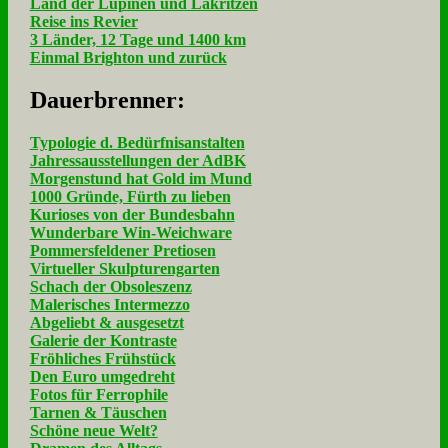
Land der Lupinen und Lakritzen
Reise ins Revier
3 Länder, 12 Tage und 1400 km
Einmal Brighton und zurück
Dau­er­bren­ner:
Typologie d. Bedürfnisanstalten
Jahressausstellungen der AdBK
Morgenstund hat Gold im Mund
1000 Gründe, Fürth zu lieben
Kurioses von der Bundesbahn
Wunderbare Win-Weichware
Pommersfeldener Pretiosen
Virtueller Skulpturengarten
Schach der Obsoleszenz
Malerisches Intermezzo
Abgeliebt & ausgesetzt
Galerie der Kontraste
Fröhliches Frühstück
Den Euro umgedreht
Fotos für Ferrophile
Tarnen & Täuschen
Schöne neue Welt?