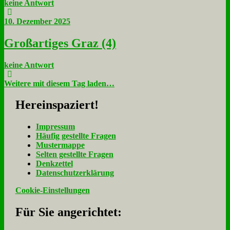
keine Antwort
10. Dezember 2025
Groß­ar­ti­ges Graz (4)
keine Antwort
Weitere mit diesem Tag laden…
Her­ein­spa­ziert!
Im­pres­sum
Häu­fig ge­stell­te Fra­gen
Mu­ster­map­pe
Sel­ten ge­stell­te Fra­gen
Denk­zet­tel
Da­ten­schutz­er­klä­rung
Cookie-Einstellungen
Für Sie an­ge­rich­tet: