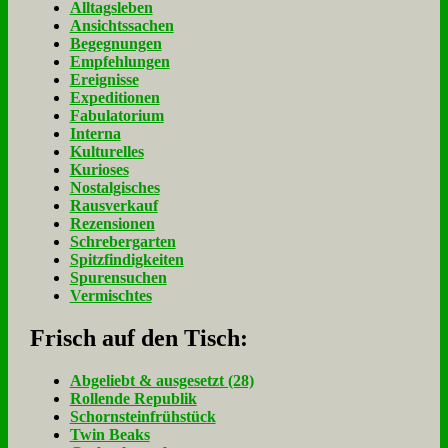
Alltagsleben
Ansichtssachen
Begegnungen
Empfehlungen
Ereignisse
Expeditionen
Fabulatorium
Interna
Kulturelles
Kurioses
Nostalgisches
Rausverkauf
Rezensionen
Schrebergarten
Spitzfindigkeiten
Spurensuchen
Vermischtes
Frisch auf den Tisch:
Ab­ge­liebt & aus­ge­setzt (28)
Rol­len­de Re­pu­blik
Schorn­stein­früh­stück
Twin Beaks