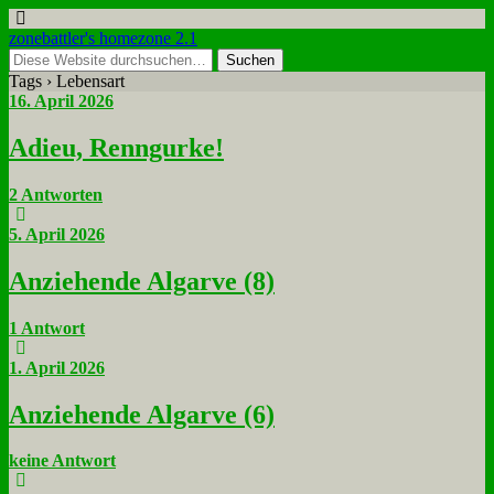
zonebattler's homezone 2.1
Tags › Lebensart
16. April 2026
Adieu, Renn­gur­ke!
2 Antworten
5. April 2026
An­zie­hen­de Al­gar­ve (8)
1 Antwort
1. April 2026
An­zie­hen­de Al­gar­ve (6)
keine Antwort