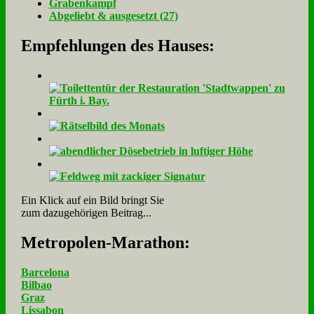
Gra­ben­kampf
Ab­ge­liebt & aus­ge­setzt (27)
Empfehlungen des Hauses:
Ein Klick auf ein Bild bringt Sie
zum dazugehörigen Beitrag...
Me­tro­po­len-Ma­ra­thon:
Barcelona
Bilbao
Graz
Lissabon