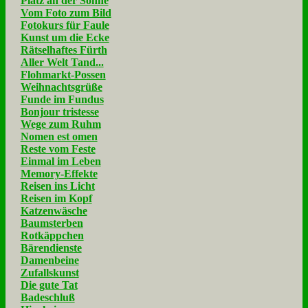
Platz an der Sonne
Vom Foto zum Bild
Fotokurs für Faule
Kunst um die Ecke
Rätselhaftes Fürth
Aller Welt Tand...
Flohmarkt-Possen
Weihnachtsgrüße
Funde im Fundus
Bonjour tristesse
Wege zum Ruhm
Nomen est omen
Reste vom Feste
Einmal im Leben
Memory-Effekte
Reisen ins Licht
Reisen im Kopf
Katzenwäsche
Baumsterben
Rotkäppchen
Bärendienste
Damenbeine
Zufallskunst
Die gute Tat
Badeschluß