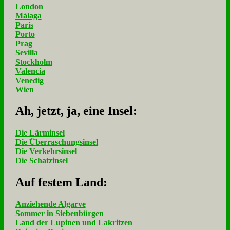
London
Málaga
Paris
Porto
Prag
Sevilla
Stockholm
Valencia
Venedig
Wien
Ah, jetzt, ja, ei­ne In­sel:
Die Lärminsel
Die Überraschungsinsel
Die Verkehrsinsel
Die Schatzinsel
Auf fe­stem Land:
Anziehende Algarve
Sommer in Siebenbürgen
Land der Lupinen und Lakritzen