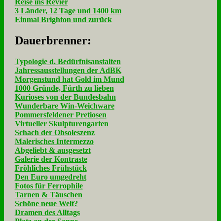
Reise ins Revier
3 Länder, 12 Tage und 1400 km
Einmal Brighton und zurück
Dau­er­bren­ner:
Typologie d. Bedürfnisanstalten
Jahressausstellungen der AdBK
Morgenstund hat Gold im Mund
1000 Gründe, Fürth zu lieben
Kurioses von der Bundesbahn
Wunderbare Win-Weichware
Pommersfeldener Pretiosen
Virtueller Skulpturengarten
Schach der Obsoleszenz
Malerisches Intermezzo
Abgeliebt & ausgesetzt
Galerie der Kontraste
Fröhliches Frühstück
Den Euro umgedreht
Fotos für Ferrophile
Tarnen & Täuschen
Schöne neue Welt?
Dramen des Alltags