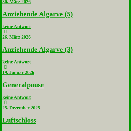
30. März 2026
An­zie­hen­de Al­gar­ve (5)
keine Antwort
26. März 2026
An­zie­hen­de Al­gar­ve (3)
keine Antwort
19. Januar 2026
Ge­ne­ral­pau­se
keine Antwort
25. Dezember 2025
Luft­schloss