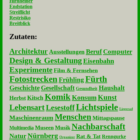
Hirnheiner
Endstation
Streiflicht
Restrisiko
Breitblick
Zu­ta­ten:
Architektur
Beruf
Computer
Ausstellungen
Design & Gestaltung
Eisenbahn
Experimente
Film & Fernsehen
Fotostrecken
Fürth
Frühling
Geschichte
Gesellschaft
Haushalt
Gesundheit
Komik
Kunst
Konsum
Kitsch
Herbst
Lichtspiele
Lebensart
Lesestoff
Liegerad
Menschen
Maschinenraum
Mittagspause
Nachbarschaft
Museen
Musik
Multimedia
Nürnberg
Natur
Rat & Tat
Renngurke
Organizer