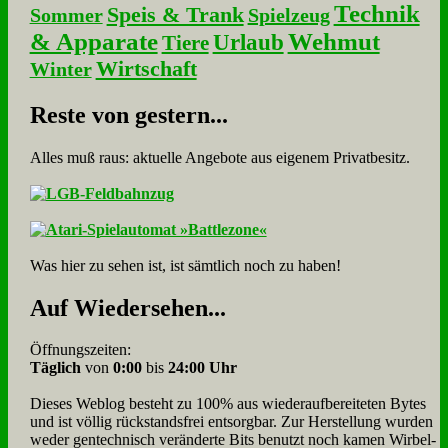
Technik
Speis & Trank
Sommer
Spielzeug
& Apparate
Wehmut
Urlaub
Tiere
Wirtschaft
Winter
Re­ste von ge­stern...
Alles muß raus: aktuelle An­ge­bo­te aus eigenem Privatbesitz.
Was hier zu sehen ist, ist sämt­lich noch zu haben!
Auf Wie­der­se­hen...
Öffnungszeiten:
Täglich
von
0:00
bis
24:00 Uhr
Dieses Weblog besteht zu 100% aus wie­der­auf­bereite­ten Bytes
und ist völlig rück­stands­frei ent­sorg­bar. Zur Herstellung wurden
weder gen­tech­nisch veränderte Bits benutzt noch kamen Wir­bel­