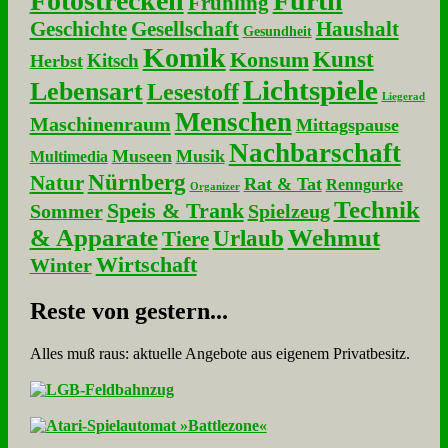
Fotostrecken
Fürth
Frühling
Geschichte
Gesellschaft
Haushalt
Gesundheit
Komik
Kunst
Konsum
Kitsch
Herbst
Lichtspiele
Lebensart
Lesestoff
Liegerad
Menschen
Maschinenraum
Mittagspause
Nachbarschaft
Museen
Musik
Multimedia
Nürnberg
Natur
Rat & Tat
Renngurke
Organizer
Technik
Speis & Trank
Sommer
Spielzeug
& Apparate
Wehmut
Urlaub
Tiere
Wirtschaft
Winter
Re­ste von ge­stern...
Alles muß raus: aktuelle An­ge­bo­te aus eigenem Privatbesitz.