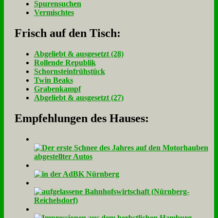
Spurensuchen
Vermischtes
Frisch auf den Tisch:
Ab­ge­liebt & aus­ge­setzt (28)
Rol­len­de Re­pu­blik
Schorn­stein­früh­stück
Twin Beaks
Gra­ben­kampf
Ab­ge­liebt & aus­ge­setzt (27)
Empfehlungen des Hauses: