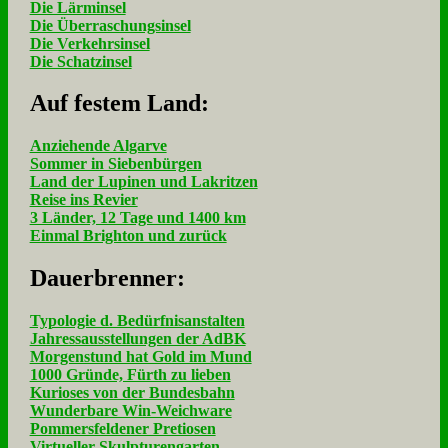
Die Lärminsel
Die Überraschungsinsel
Die Verkehrsinsel
Die Schatzinsel
Auf fe­stem Land:
Anziehende Algarve
Sommer in Siebenbürgen
Land der Lupinen und Lakritzen
Reise ins Revier
3 Länder, 12 Tage und 1400 km
Einmal Brighton und zurück
Dau­er­bren­ner:
Typologie d. Bedürfnisanstalten
Jahressausstellungen der AdBK
Morgenstund hat Gold im Mund
1000 Gründe, Fürth zu lieben
Kurioses von der Bundesbahn
Wunderbare Win-Weichware
Pommersfeldener Pretiosen
Virtueller Skulpturengarten