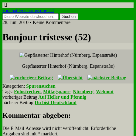
zonebattler's homezone 2.1
28. Juni 2010 • Keine Kommentare
Bon­jour tri­stesse (52)
Ge­pfla­ster­ter Hin­ter­hof (Nürn­berg, Es­pan­stra­ße)
Kategorien:
Spurensuchen
Tags:
Fotostrecken
,
Mittagspause
,
Nürnberg
,
Wehmut
vorheriger Beitrag
Auf Heller und Pfennig
nächster Beitrag
Du bist Deutschland
Kommentar abgeben:
Die E-Mail-Adresse wird nicht veröffentlicht.
Erforderliche
Angaben sind mit
*
markiert.