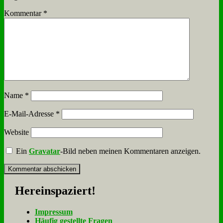
Kommentar
*
Name
*
E-Mail-Adresse
*
Website
Ein
Gravatar
-Bild neben meinen Kommentaren anzeigen.
Her­ein­spa­ziert!
Im­pres­sum
Häu­fig ge­stell­te Fra­gen