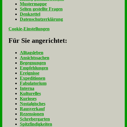
Mu­ster­map­pe
Sel­ten ge­stell­te Fra­gen
Denk­zet­tel
Da­ten­schutz­er­klä­rung
Cookie-Einstellungen
Für Sie an­ge­rich­tet:
Alltagsleben
Ansichtssachen
Begegnungen
Empfehlungen
Ereignisse
Expeditionen
Fabulatorium
Interna
Kulturelles
Kurioses
Nostalgisches
Rausverkauf
Rezensionen
Schrebergarten
Spitzfindigkeiten