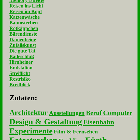
Memory-Effekte
Reisen ins Licht
Reisen im Kopf
Katzenwäsche
Baumsterben
Rotkäppchen
Bärendienste
Damenbeine
Zufallskunst
Die gute Tat
Badeschluß
Hirnheiner
Endstation
Streiflicht
Restrisiko
Breitblick
Zu­ta­ten:
Architektur
Beruf
Computer
Ausstellungen
Design & Gestaltung
Eisenbahn
Experimente
Film & Fernsehen