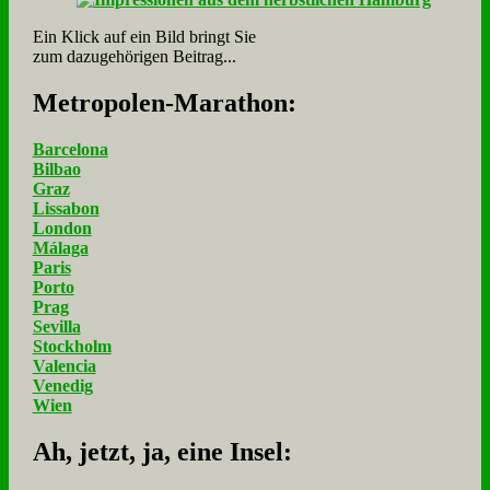
Ein Klick auf ein Bild bringt Sie
zum dazugehörigen Beitrag...
Me­tro­po­len-Ma­ra­thon:
Barcelona
Bilbao
Graz
Lissabon
London
Málaga
Paris
Porto
Prag
Sevilla
Stockholm
Valencia
Venedig
Wien
Ah, jetzt, ja, ei­ne In­sel: