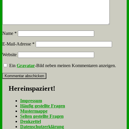
Name
*
E-Mail-Adresse
*
Website
Ein
Gravatar
-Bild neben meinen Kommentaren anzeigen.
Her­ein­spa­ziert!
Im­pres­sum
Häu­fig ge­stell­te Fra­gen
Mu­ster­map­pe
Sel­ten ge­stell­te Fra­gen
Denk­zet­tel
Da­ten­schutz­er­klä­rung