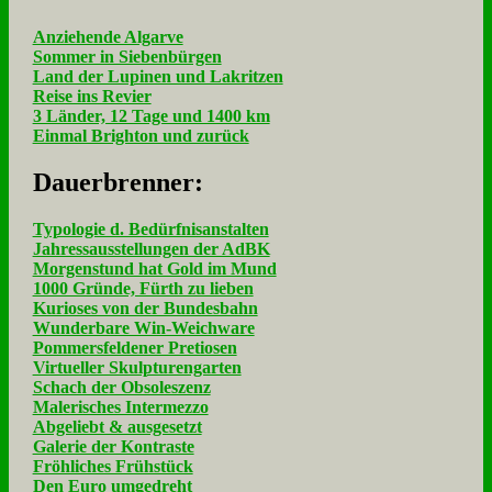
Anziehende Algarve
Sommer in Siebenbürgen
Land der Lupinen und Lakritzen
Reise ins Revier
3 Länder, 12 Tage und 1400 km
Einmal Brighton und zurück
Dau­er­bren­ner:
Typologie d. Bedürfnisanstalten
Jahressausstellungen der AdBK
Morgenstund hat Gold im Mund
1000 Gründe, Fürth zu lieben
Kurioses von der Bundesbahn
Wunderbare Win-Weichware
Pommersfeldener Pretiosen
Virtueller Skulpturengarten
Schach der Obsoleszenz
Malerisches Intermezzo
Abgeliebt & ausgesetzt
Galerie der Kontraste
Fröhliches Frühstück
Den Euro umgedreht