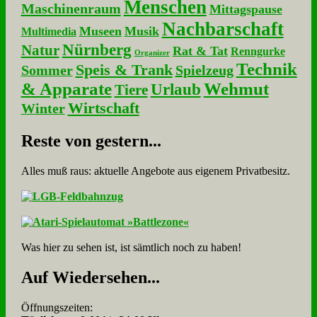
Menschen
Maschinenraum
Mittagspause
Nachbarschaft
Museen
Musik
Multimedia
Nürnberg
Natur
Rat & Tat
Renngurke
Organizer
Technik
Speis & Trank
Sommer
Spielzeug
& Apparate
Wehmut
Urlaub
Tiere
Wirtschaft
Winter
Re­ste von ge­stern...
Alles muß raus: aktuelle An­ge­bo­te aus eigenem Privatbesitz.
Was hier zu sehen ist, ist sämt­lich noch zu haben!
Auf Wie­der­se­hen...
Öffnungszeiten: