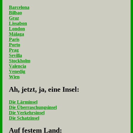
Barcelona
Bilbao
Graz
Lissabon
London
Málaga
Paris
Porto
Prag
Sevilla
Stockholm
Valencia
Venedig
Wien
Ah, jetzt, ja, ei­ne In­sel:
Die Lärminsel
Die Überraschungsinsel
Die Verkehrsinsel
Die Schatzinsel
Auf fe­stem Land: