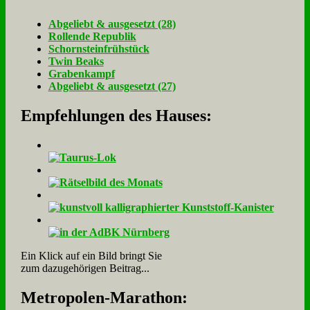
Ab­ge­liebt & aus­ge­setzt (28)
Rol­len­de Re­pu­blik
Schorn­stein­früh­stück
Twin Beaks
Gra­ben­kampf
Ab­ge­liebt & aus­ge­setzt (27)
Empfehlungen des Hauses:
Ein Klick auf ein Bild bringt Sie
zum dazugehörigen Beitrag...
Me­tro­po­len-Ma­ra­thon: