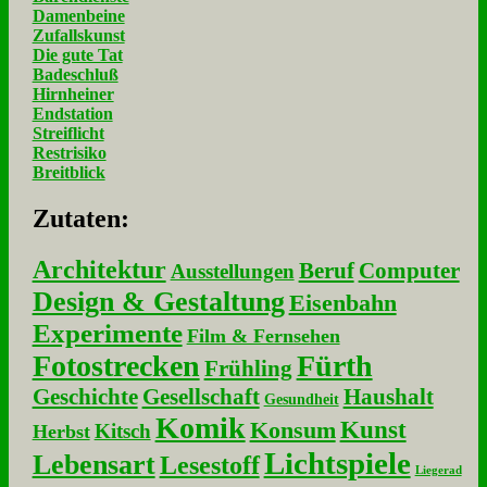
Damenbeine
Zufallskunst
Die gute Tat
Badeschluß
Hirnheiner
Endstation
Streiflicht
Restrisiko
Breitblick
Zu­ta­ten:
Architektur
Beruf
Computer
Ausstellungen
Design & Gestaltung
Eisenbahn
Experimente
Film & Fernsehen
Fotostrecken
Fürth
Frühling
Geschichte
Gesellschaft
Haushalt
Gesundheit
Komik
Kunst
Konsum
Kitsch
Herbst
Lichtspiele
Lebensart
Lesestoff
Liegerad