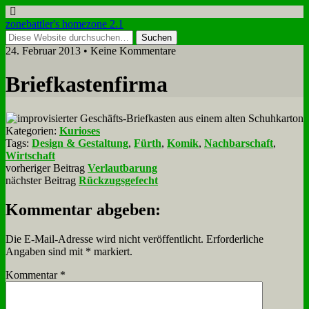
zonebattler's homezone 2.1
24. Februar 2013 • Keine Kommentare
Brief­ka­sten­fir­ma
Kategorien:
Kurioses
Tags:
Design & Gestaltung
,
Fürth
,
Komik
,
Nachbarschaft
,
Wirtschaft
vorheriger Beitrag
Verlautbarung
nächster Beitrag
Rückzugsgefecht
Kommentar abgeben:
Die E-Mail-Adresse wird nicht veröffentlicht.
Erforderliche
Angaben sind mit
*
markiert.
Kommentar
*