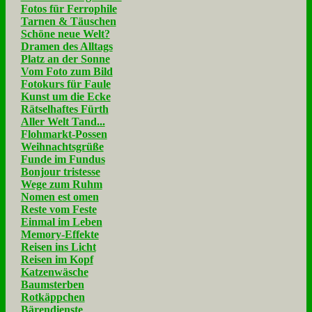
Fotos für Ferrophile
Tarnen & Täuschen
Schöne neue Welt?
Dramen des Alltags
Platz an der Sonne
Vom Foto zum Bild
Fotokurs für Faule
Kunst um die Ecke
Rätselhaftes Fürth
Aller Welt Tand...
Flohmarkt-Possen
Weihnachtsgrüße
Funde im Fundus
Bonjour tristesse
Wege zum Ruhm
Nomen est omen
Reste vom Feste
Einmal im Leben
Memory-Effekte
Reisen ins Licht
Reisen im Kopf
Katzenwäsche
Baumsterben
Rotkäppchen
Bärendienste