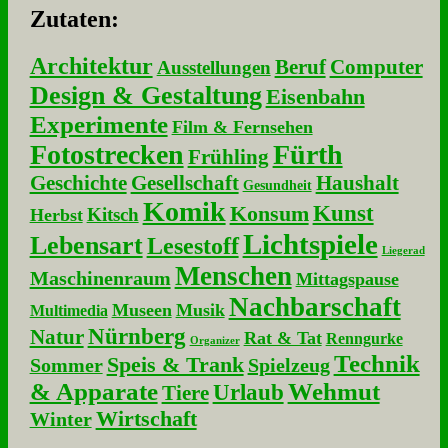
Zu­ta­ten:
Architektur
Beruf
Computer
Ausstellungen
Design & Gestaltung
Eisenbahn
Experimente
Film & Fernsehen
Fotostrecken
Fürth
Frühling
Geschichte
Gesellschaft
Haushalt
Gesundheit
Komik
Kunst
Konsum
Kitsch
Herbst
Lichtspiele
Lebensart
Lesestoff
Liegerad
Menschen
Maschinenraum
Mittagspause
Nachbarschaft
Museen
Musik
Multimedia
Nürnberg
Natur
Rat & Tat
Renngurke
Organizer
Technik
Speis & Trank
Sommer
Spielzeug
& Apparate
Wehmut
Urlaub
Tiere
Wirtschaft
Winter