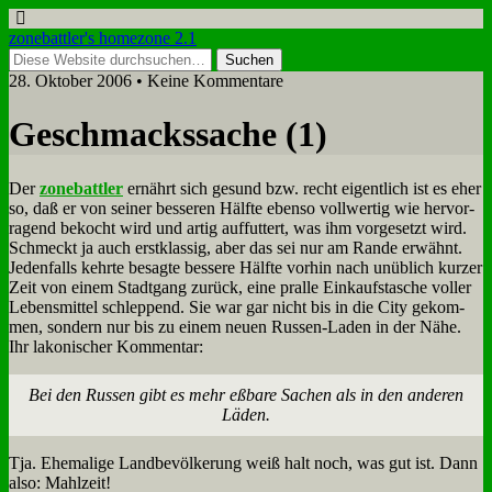
zonebattler's homezone 2.1
28. Oktober 2006 • Keine Kommentare
Ge­schmacks­sa­che (1)
Der
zone­batt­ler
er­nährt sich ge­sund bzw. recht ei­gent­lich ist es eher
so, daß er von sei­ner bes­se­ren Hälf­te eben­so voll­wer­tig wie her­vor­
ra­gend be­kocht wird und ar­tig auf­fut­tert, was ihm vor­ge­setzt wird.
Schmeckt ja auch erst­klas­sig, aber das sei nur am Ran­de er­wähnt.
Je­den­falls kehr­te be­sag­te bes­se­re Hälf­te vor­hin nach un­üb­lich kur­zer
Zeit von ei­nem Stadt­gang zu­rück, ei­ne pral­le Ein­kaufs­ta­sche vol­ler
Le­bens­mit­tel schlep­pend. Sie war gar nicht bis in die Ci­ty ge­kom­
men, son­dern nur bis zu ei­nem neu­en Rus­sen-La­den in der Nä­he.
Ihr la­ko­ni­scher Kom­men­tar:
Bei den Rus­sen gibt es mehr eß­ba­re Sa­chen als in den an­de­ren
Lä­den.
Tja. Ehe­ma­li­ge Land­be­völ­ke­rung weiß halt noch, was gut ist. Dann
al­so: Mahl­zeit!