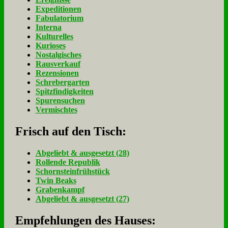
Expeditionen
Fabulatorium
Interna
Kulturelles
Kurioses
Nostalgisches
Rausverkauf
Rezensionen
Schrebergarten
Spitzfindigkeiten
Spurensuchen
Vermischtes
Frisch auf den Tisch:
Ab­ge­liebt & aus­ge­setzt (28)
Rol­len­de Re­pu­blik
Schorn­stein­früh­stück
Twin Beaks
Gra­ben­kampf
Ab­ge­liebt & aus­ge­setzt (27)
Empfehlungen des Hauses: