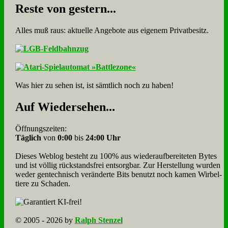
Re­ste von ge­stern...
Alles muß raus: aktuelle An­ge­bo­te aus eigenem Privatbesitz.
Was hier zu sehen ist, ist sämt­lich noch zu haben!
Auf Wie­der­se­hen...
Öffnungszeiten:
Täglich
von
0:00
bis
24:00 Uhr
Dieses Weblog besteht zu 100% aus wie­der­auf­bereite­ten Bytes
und ist völlig rück­stands­frei ent­sorg­bar. Zur Herstellung wurden
weder gen­tech­nisch veränderte Bits benutzt noch kamen Wir­bel­
tiere zu Scha­den.
© 2005 - 2026 by
Ralph Stenzel