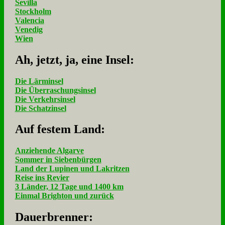
Sevilla
Stockholm
Valencia
Venedig
Wien
Ah, jetzt, ja, ei­ne In­sel:
Die Lärminsel
Die Überraschungsinsel
Die Verkehrsinsel
Die Schatzinsel
Auf fe­stem Land:
Anziehende Algarve
Sommer in Siebenbürgen
Land der Lupinen und Lakritzen
Reise ins Revier
3 Länder, 12 Tage und 1400 km
Einmal Brighton und zurück
Dau­er­bren­ner: