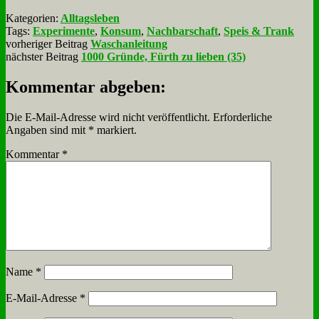
Kategorien:
Alltagsleben
Tags:
Experimente
,
Konsum
,
Nachbarschaft
,
Speis & Trank
vorheriger Beitrag
Waschanleitung
nächster Beitrag
1000 Gründe, Fürth zu lieben (35)
Kommentar abgeben:
Die E-Mail-Adresse wird nicht veröffentlicht.
Erforderliche
Angaben sind mit
*
markiert.
Kommentar
*
Name
*
E-Mail-Adresse
*