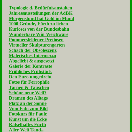
Typologie d. Bedürfnisanstalten
Jahressausstellungen der AdBK
Morgenstund hat Gold im Mund
1000 Gründe, Fürth zu lieben
Kurioses von der Bundesbahn
Wunderbare Win-Weichware
Pommersfeldener Pretiosen
Virtueller Skulpturengarten
Schach der Obsoleszenz
Malerisches Intermezzo
Abgeliebt & ausgesetzt
Galerie der Kontraste
Fröhliches Frühstück
Den Euro umgedreht
Fotos für Ferrophile
Tarnen & Täuschen
Schöne neue Welt?
Dramen des Alltags
Platz an der Sonne
Vom Foto zum Bild
Fotokurs für Faule
Kunst um die Ecke
Rätselhaftes Fürth
Aller Welt Tand...