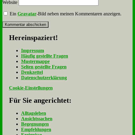
Website
Ein
Gravatar
-Bild neben meinen Kommentaren anzeigen.
Her­ein­spa­ziert!
Im­pres­sum
Häu­fig ge­stell­te Fra­gen
Mu­ster­map­pe
Sel­ten ge­stell­te Fra­gen
Denk­zet­tel
Da­ten­schutz­er­klä­rung
Cookie-Einstellungen
Für Sie an­ge­rich­tet:
Alltagsleben
Ansichtssachen
Begegnungen
Empfehlungen
Ereignisse