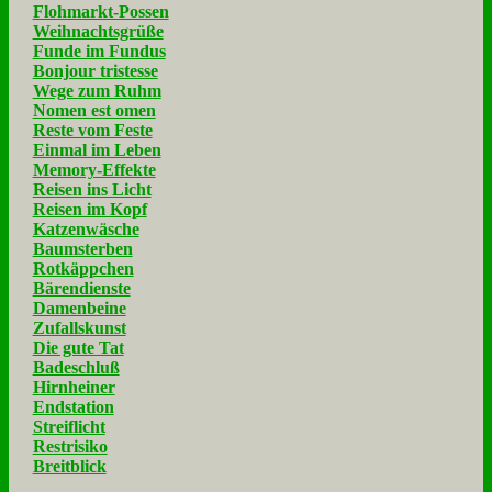
Flohmarkt-Possen
Weihnachtsgrüße
Funde im Fundus
Bonjour tristesse
Wege zum Ruhm
Nomen est omen
Reste vom Feste
Einmal im Leben
Memory-Effekte
Reisen ins Licht
Reisen im Kopf
Katzenwäsche
Baumsterben
Rotkäppchen
Bärendienste
Damenbeine
Zufallskunst
Die gute Tat
Badeschluß
Hirnheiner
Endstation
Streiflicht
Restrisiko
Breitblick