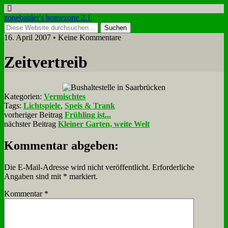
zonebattler's homezone 2.1
16. April 2007 • Keine Kommentare
Zeit­ver­treib
Kategorien:
Vermischtes
Tags:
Lichtspiele
,
Speis & Trank
vorheriger Beitrag
Frühling ist...
nächster Beitrag
Kleiner Garten, weite Welt
Kommentar abgeben:
Die E-Mail-Adresse wird nicht veröffentlicht.
Erforderliche
Angaben sind mit
*
markiert.
Kommentar
*