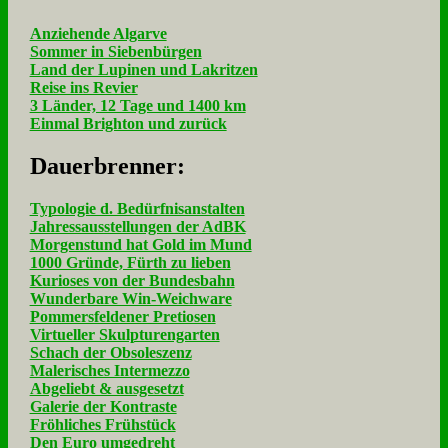
Anziehende Algarve
Sommer in Siebenbürgen
Land der Lupinen und Lakritzen
Reise ins Revier
3 Länder, 12 Tage und 1400 km
Einmal Brighton und zurück
Dau­er­bren­ner:
Typologie d. Bedürfnisanstalten
Jahressausstellungen der AdBK
Morgenstund hat Gold im Mund
1000 Gründe, Fürth zu lieben
Kurioses von der Bundesbahn
Wunderbare Win-Weichware
Pommersfeldener Pretiosen
Virtueller Skulpturengarten
Schach der Obsoleszenz
Malerisches Intermezzo
Abgeliebt & ausgesetzt
Galerie der Kontraste
Fröhliches Frühstück
Den Euro umgedreht