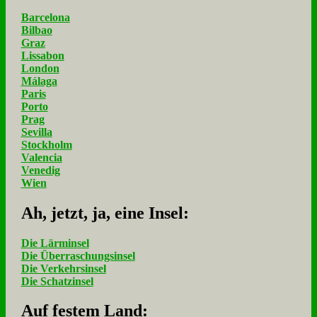
Barcelona
Bilbao
Graz
Lissabon
London
Málaga
Paris
Porto
Prag
Sevilla
Stockholm
Valencia
Venedig
Wien
Ah, jetzt, ja, ei­ne In­sel:
Die Lärminsel
Die Überraschungsinsel
Die Verkehrsinsel
Die Schatzinsel
Auf fe­stem Land: