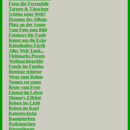
Fotos für Ferrophile
Tarnen & Täuschen
Schöne neue Welt?
Dramen des Alltags
Platz an der Sonne
Vom Foto zum Bild
Fotokurs für Faule
Kunst um die Ecke
Rätselhaftes Fürth
Aller Welt Tand...
Flohmarkt-Possen
Weihnachtsgrüße
Funde im Fundus
Bonjour tristesse
Wege zum Ruhm
Nomen est omen
Reste vom Feste
Einmal im Leben
Memory-Effekte
Reisen ins Licht
Reisen im Kopf
Katzenwäsche
Baumsterben
Rotkäppchen
Bärendienste