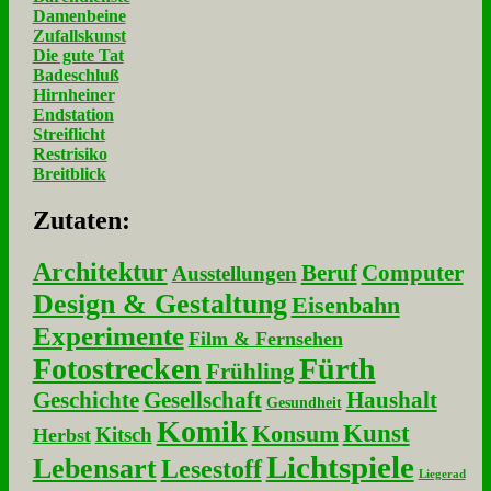
Damenbeine
Zufallskunst
Die gute Tat
Badeschluß
Hirnheiner
Endstation
Streiflicht
Restrisiko
Breitblick
Zu­ta­ten:
Architektur
Beruf
Computer
Ausstellungen
Design & Gestaltung
Eisenbahn
Experimente
Film & Fernsehen
Fotostrecken
Fürth
Frühling
Geschichte
Gesellschaft
Haushalt
Gesundheit
Komik
Kunst
Konsum
Kitsch
Herbst
Lichtspiele
Lebensart
Lesestoff
Liegerad