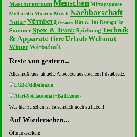
Menschen
Maschinenraum
Mittagspause
Nachbarschaft
Museen
Musik
Multimedia
Nürnberg
Natur
Rat & Tat
Renngurke
Organizer
Technik
Speis & Trank
Sommer
Spielzeug
& Apparate
Wehmut
Urlaub
Tiere
Wirtschaft
Winter
Re­ste von ge­stern...
Alles muß raus: aktuelle An­ge­bo­te aus eigenem Privatbesitz.
Was hier zu sehen ist, ist sämt­lich noch zu haben!
Auf Wie­der­se­hen...
Öffnungszeiten: