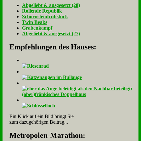
Ab­ge­liebt & aus­ge­setzt (28)
Rol­len­de Re­pu­blik
Schorn­stein­früh­stück
Twin Beaks
Gra­ben­kampf
Ab­ge­liebt & aus­ge­setzt (27)
Empfehlungen des Hauses:
Ein Klick auf ein Bild bringt Sie
zum dazugehörigen Beitrag...
Me­tro­po­len-Ma­ra­thon: