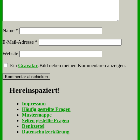
Name
*
E-Mail-Adresse
*
Website
Ein
Gravatar
-Bild neben meinen Kommentaren anzeigen.
Her­ein­spa­ziert!
Im­pres­sum
Häu­fig ge­stell­te Fra­gen
Mu­ster­map­pe
Sel­ten ge­stell­te Fra­gen
Denk­zet­tel
Da­ten­schutz­er­klä­rung