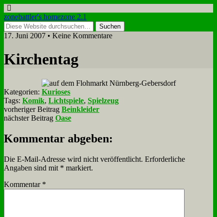
zonebattler's homezone 2.1
17. Juni 2007 • Keine Kommentare
Kir­chen­tag
Kategorien:
Kurioses
Tags:
Komik
,
Lichtspiele
,
Spielzeug
vorheriger Beitrag
Beinkleider
nächster Beitrag
Oase
Kommentar abgeben:
Die E-Mail-Adresse wird nicht veröffentlicht.
Erforderliche
Angaben sind mit
*
markiert.
Kommentar
*