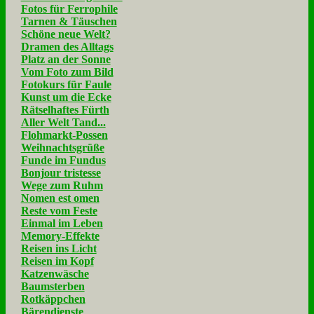
Fotos für Ferrophile
Tarnen & Täuschen
Schöne neue Welt?
Dramen des Alltags
Platz an der Sonne
Vom Foto zum Bild
Fotokurs für Faule
Kunst um die Ecke
Rätselhaftes Fürth
Aller Welt Tand...
Flohmarkt-Possen
Weihnachtsgrüße
Funde im Fundus
Bonjour tristesse
Wege zum Ruhm
Nomen est omen
Reste vom Feste
Einmal im Leben
Memory-Effekte
Reisen ins Licht
Reisen im Kopf
Katzenwäsche
Baumsterben
Rotkäppchen
Bärendienste