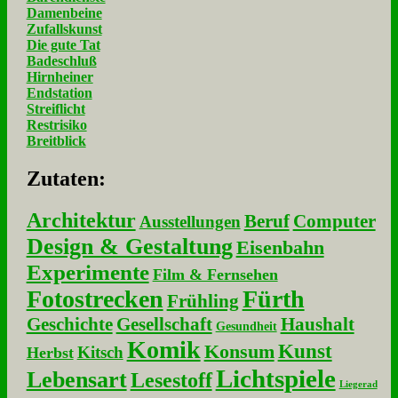
Damenbeine
Zufallskunst
Die gute Tat
Badeschluß
Hirnheiner
Endstation
Streiflicht
Restrisiko
Breitblick
Zu­ta­ten:
Architektur
Beruf
Computer
Ausstellungen
Design & Gestaltung
Eisenbahn
Experimente
Film & Fernsehen
Fotostrecken
Fürth
Frühling
Geschichte
Gesellschaft
Haushalt
Gesundheit
Komik
Kunst
Konsum
Kitsch
Herbst
Lichtspiele
Lebensart
Lesestoff
Liegerad