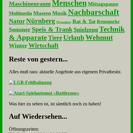
Menschen
Maschinenraum
Mittagspause
Nachbarschaft
Museen
Musik
Multimedia
Nürnberg
Natur
Rat & Tat
Renngurke
Organizer
Technik
Speis & Trank
Sommer
Spielzeug
& Apparate
Wehmut
Urlaub
Tiere
Wirtschaft
Winter
Re­ste von ge­stern...
Alles muß raus: aktuelle An­ge­bo­te aus eigenem Privatbesitz.
Was hier zu sehen ist, ist sämt­lich noch zu haben!
Auf Wie­der­se­hen...
Öffnungszeiten: