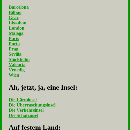
Barcelona
Bilbao
Graz
Lissabon
London
Málaga
Paris
Porto
Prag
Sevilla
Stockholm
Valencia
Venedig
Wien
Ah, jetzt, ja, ei­ne In­sel:
Die Lärminsel
Die Überraschungsinsel
Die Verkehrsinsel
Die Schatzinsel
Auf fe­stem Land: