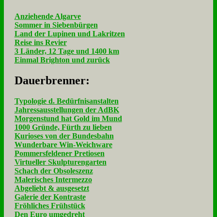
Anziehende Algarve
Sommer in Siebenbürgen
Land der Lupinen und Lakritzen
Reise ins Revier
3 Länder, 12 Tage und 1400 km
Einmal Brighton und zurück
Dau­er­bren­ner:
Typologie d. Bedürfnisanstalten
Jahressausstellungen der AdBK
Morgenstund hat Gold im Mund
1000 Gründe, Fürth zu lieben
Kurioses von der Bundesbahn
Wunderbare Win-Weichware
Pommersfeldener Pretiosen
Virtueller Skulpturengarten
Schach der Obsoleszenz
Malerisches Intermezzo
Abgeliebt & ausgesetzt
Galerie der Kontraste
Fröhliches Frühstück
Den Euro umgedreht