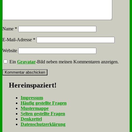
Name
*
E-Mail-Adresse
*
Website
Ein
Gravatar
-Bild neben meinen Kommentaren anzeigen.
Her­ein­spa­ziert!
Im­pres­sum
Häu­fig ge­stell­te Fra­gen
Mu­ster­map­pe
Sel­ten ge­stell­te Fra­gen
Denk­zet­tel
Da­ten­schutz­er­klä­rung