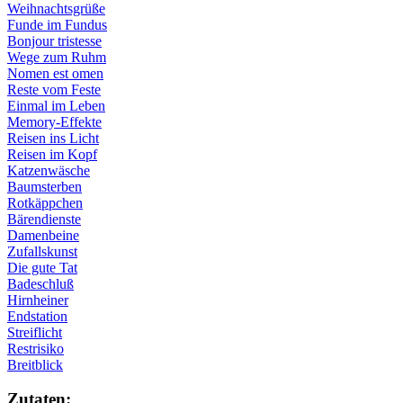
Weihnachtsgrüße
Funde im Fundus
Bonjour tristesse
Wege zum Ruhm
Nomen est omen
Reste vom Feste
Einmal im Leben
Memory-Effekte
Reisen ins Licht
Reisen im Kopf
Katzenwäsche
Baumsterben
Rotkäppchen
Bärendienste
Damenbeine
Zufallskunst
Die gute Tat
Badeschluß
Hirnheiner
Endstation
Streiflicht
Restrisiko
Breitblick
Zu­ta­ten: