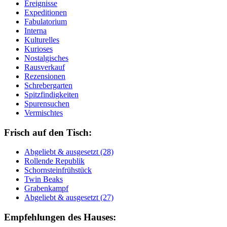
Ereignisse
Expeditionen
Fabulatorium
Interna
Kulturelles
Kurioses
Nostalgisches
Rausverkauf
Rezensionen
Schrebergarten
Spitzfindigkeiten
Spurensuchen
Vermischtes
Frisch auf den Tisch:
Ab­ge­liebt & aus­ge­setzt (28)
Rol­len­de Re­pu­blik
Schorn­stein­früh­stück
Twin Beaks
Gra­ben­kampf
Ab­ge­liebt & aus­ge­setzt (27)
Empfehlungen des Hauses: