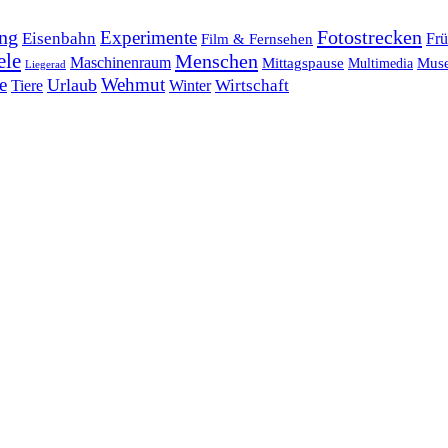
ng
Fotostrecken
Experimente
Eisenbahn
Frü
Film & Fernsehen
ele
Menschen
Maschinenraum
Mittagspause
Mus
Multimedia
Liegerad
e
Wehmut
Urlaub
Tiere
Wirtschaft
Winter