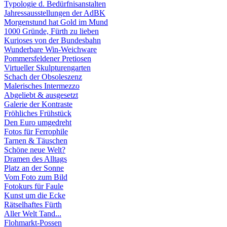
Typologie d. Bedürfnisanstalten
Jahressausstellungen der AdBK
Morgenstund hat Gold im Mund
1000 Gründe, Fürth zu lieben
Kurioses von der Bundesbahn
Wunderbare Win-Weichware
Pommersfeldener Pretiosen
Virtueller Skulpturengarten
Schach der Obsoleszenz
Malerisches Intermezzo
Abgeliebt & ausgesetzt
Galerie der Kontraste
Fröhliches Frühstück
Den Euro umgedreht
Fotos für Ferrophile
Tarnen & Täuschen
Schöne neue Welt?
Dramen des Alltags
Platz an der Sonne
Vom Foto zum Bild
Fotokurs für Faule
Kunst um die Ecke
Rätselhaftes Fürth
Aller Welt Tand...
Flohmarkt-Possen