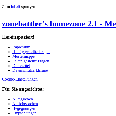
Zum
Inhalt
springen
zonebattler's homezone 2.1
- Me
Her­ein­spa­ziert!
Im­pres­sum
Häu­fig ge­stell­te Fra­gen
Mu­ster­map­pe
Sel­ten ge­stell­te Fra­gen
Denk­zet­tel
Da­ten­schutz­er­klä­rung
Cookie-Einstellungen
Für Sie an­ge­rich­tet:
Alltagsleben
Ansichtssachen
Begegnungen
Empfehlungen