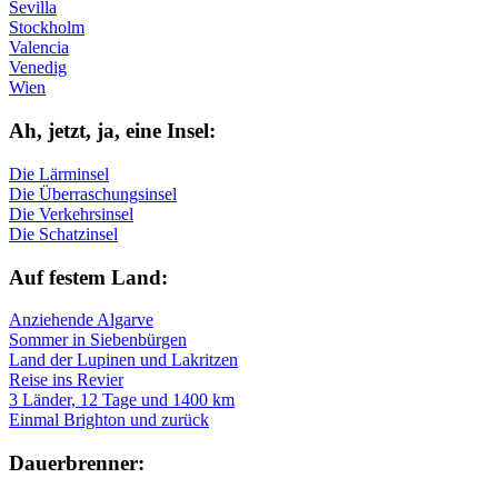
Sevilla
Stockholm
Valencia
Venedig
Wien
Ah, jetzt, ja, ei­ne In­sel:
Die Lärminsel
Die Überraschungsinsel
Die Verkehrsinsel
Die Schatzinsel
Auf fe­stem Land:
Anziehende Algarve
Sommer in Siebenbürgen
Land der Lupinen und Lakritzen
Reise ins Revier
3 Länder, 12 Tage und 1400 km
Einmal Brighton und zurück
Dau­er­bren­ner: