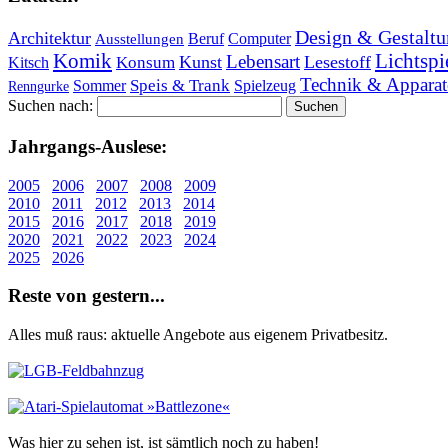
Design & Gestaltu
Architektur
Beruf
Computer
Ausstellungen
Lichtspi
Komik
Lebensart
Kunst
Lesestoff
Konsum
Kitsch
Technik & Apparat
Speis & Trank
Sommer
Spielzeug
Renngurke
Suchen nach:
Jahr­gangs-Aus­le­se:
2005
2006
2007
2008
2009
2010
2011
2012
2013
2014
2015
2016
2017
2018
2019
2020
2021
2022
2023
2024
2025
2026
Re­ste von ge­stern...
Alles muß raus: aktuelle An­ge­bo­te aus eigenem Privatbesitz.
Was hier zu sehen ist, ist sämt­lich noch zu haben!