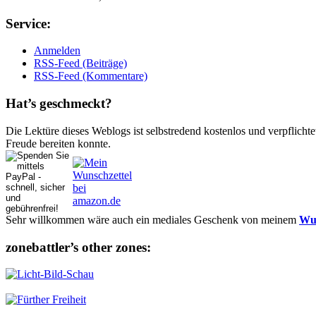
Ser­vice:
Anmelden
RSS-Feed (Beiträge)
RSS-Feed (Kommentare)
Hat’s ge­schmeckt?
Die Lektüre dieses Weblogs ist selbstredend kostenlos und ver­pflich­te
Freude bereiten konnte.
Sehr willkommen wäre auch ein mediales Geschenk von meinem
Wun
zonebattler’s other zo­nes: