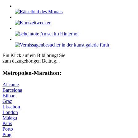
Ein Klick auf ein Bild bringt Sie
zum dazugehörigen Beitrag...
Me­tro­po­len-Ma­ra­thon:
Alicante
Barcelona
Bilbao
Graz
Lissabon
London
Málaga
Paris
Porto
Prag