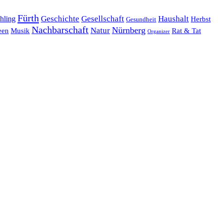
Fürth
hling
Geschichte
Gesellschaft
Haushalt
Herbst
Gesundheit
Nachbarschaft
Nürnberg
Natur
een
Musik
Rat & Tat
Organizer