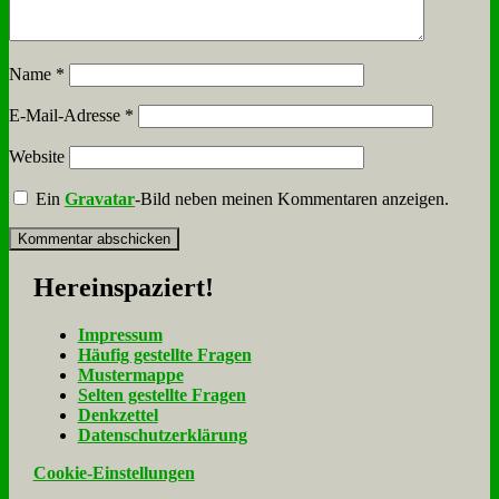
Name
*
E-Mail-Adresse
*
Website
Ein
Gravatar
-Bild neben meinen Kommentaren anzeigen.
Her­ein­spa­ziert!
Im­pres­sum
Häu­fig ge­stell­te Fra­gen
Mu­ster­map­pe
Sel­ten ge­stell­te Fra­gen
Denk­zet­tel
Da­ten­schutz­er­klä­rung
Cookie-Einstellungen