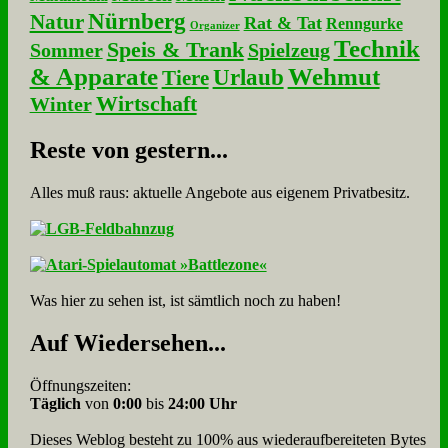
Nürnberg
Natur
Rat & Tat
Renngurke
Organizer
Technik
Speis & Trank
Sommer
Spielzeug
& Apparate
Wehmut
Urlaub
Tiere
Wirtschaft
Winter
Re­ste von ge­stern...
Alles muß raus: aktuelle An­ge­bo­te aus eigenem Privatbesitz.
Was hier zu sehen ist, ist sämt­lich noch zu haben!
Auf Wie­der­se­hen...
Öffnungszeiten:
Täglich
von
0:00
bis
24:00 Uhr
Dieses Weblog besteht zu 100% aus wie­der­auf­bereite­ten Bytes