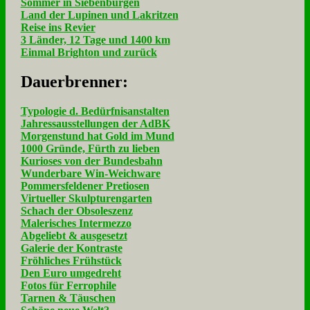
Sommer in Siebenbürgen
Land der Lupinen und Lakritzen
Reise ins Revier
3 Länder, 12 Tage und 1400 km
Einmal Brighton und zurück
Dau­er­bren­ner:
Typologie d. Bedürfnisanstalten
Jahressausstellungen der AdBK
Morgenstund hat Gold im Mund
1000 Gründe, Fürth zu lieben
Kurioses von der Bundesbahn
Wunderbare Win-Weichware
Pommersfeldener Pretiosen
Virtueller Skulpturengarten
Schach der Obsoleszenz
Malerisches Intermezzo
Abgeliebt & ausgesetzt
Galerie der Kontraste
Fröhliches Frühstück
Den Euro umgedreht
Fotos für Ferrophile
Tarnen & Täuschen