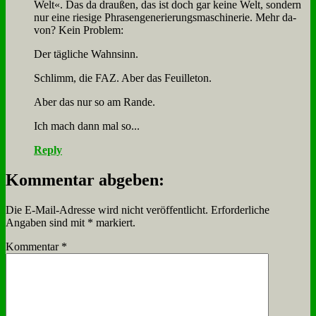
Welt«. Das da drau­ßen, das ist doch gar kei­ne Welt, son­dern
nur ei­ne rie­si­ge Phra­sen­ge­ne­rie­rungs­ma­schi­ne­rie. Mehr da­
von? Kein Pro­blem:
Der täg­li­che Wahn­sinn.
Schlimm, die FAZ. Aber das Feuil­le­ton.
Aber das nur so am Ran­de.
Ich mach dann mal so...
Reply
Kommentar abgeben:
Die E-Mail-Adresse wird nicht veröffentlicht.
Erforderliche
Angaben sind mit
*
markiert.
Kommentar
*