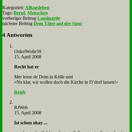
Kategorien:
Alltagsleben
Tags:
Beruf
,
Menschen
vorheriger Beitrag
Landpartie
nächster Beitrag
Dem Täter auf der Spur
4 Antworten
OnkelWolle59
15. April 2008
Recht hat er
Mer los­se de Dom in Köl­le und
»Na klar, wir wol­len doch die Kir­che in D’­dorf las­sen!«
Reply
RJ­Web
15. April 2008
Ist schon okay ...