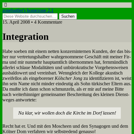
zonebattler's homezone 2.1
15. April 2008 • 4 Kommentare
In­te­gra­ti­on
Ha­be so­eben mit ei­nem net­ten kon­zern­in­ter­nen Kun­den, der das bis­
her nur ver­tre­tungs­hal­ber wahr­ge­nom­me­ne Ge­schäft mit mei­ner Fir­
ma und mir nun­mehr haupt­amt­lich über­nom­men hat, fern­münd­lich
al­ler­lei schlaue Mo­da­li­tä­ten und un­bü­ro­kra­ti­sche Vor­ge­hens­wei­sen
aus­bal­do­wert und ver­ein­bart. Wenn­gleich der Kol­le­ge aku­stisch
zwei­fel­los als ein­ge­bo­re­ner
Köl­scher Jong
zu iden­ti­fi­zie­ren ist, weist
ihn sein Na­me nicht min­der ein­deu­tig als Sohn tür­ki­scher El­tern aus.
Da muß­te ich dann schon schmun­zeln, als er mir auf mei­ne Bit­te
nach wei­ter­hin­ni­ger ge­mein­sa­mer Be­schrei­tung des klei­nen Dienst­
we­ges ant­wor­te­te:
Na klar, wir wol­len doch die Kir­che im Dorf las­sen!
Recht hat er. Und mit den Mo­scheen und den Syn­ago­gen und dem
Köl­ner Dom ver­fah­ren wir selbst­re­dend ge­nau­so!