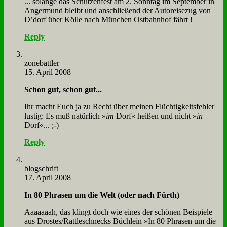
... so­lan­ge das Schüt­zen­fest am 2. Sonn­tag im Sep­tem­ber in
An­ger­mund bleibt und an­schlie­ßend der Au­to­rei­se­zug von
D’­dorf über Köl­le nach Mün­chen Ost­bahn­hof fährt !
Reply
zone­batt­ler
15. April 2008
Schon gut, schon gut...
Ihr macht Euch ja zu Recht über mei­nen Flüch­tig­keits­feh­ler
lu­stig: Es muß na­tür­lich »
im
Dorf« hei­ßen und nicht »
in
Dorf«... ;-)
Reply
blog­schrift
17. April 2008
In 80 Phra­sen um die Welt (oder nach Fürth)
Aaaaaaah, das klingt doch wie ei­nes der schö­nen Bei­spie­le
aus Drostes/Rattleschnecks Büch­lein »In 80 Phra­sen um die