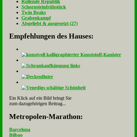
Rol­len­de Re­pu­blik
Schorn­stein­früh­stück
Twin Beaks
Gra­ben­kampf
Ab­ge­liebt & aus­ge­setzt (27)
Empfehlungen des Hauses:
Ein Klick auf ein Bild bringt Sie
zum dazugehörigen Beitrag...
Me­tro­po­len-Ma­ra­thon:
Barcelona
Bilbao