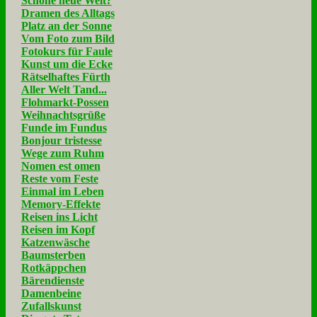
Schöne neue Welt?
Dramen des Alltags
Platz an der Sonne
Vom Foto zum Bild
Fotokurs für Faule
Kunst um die Ecke
Rätselhaftes Fürth
Aller Welt Tand...
Flohmarkt-Possen
Weihnachtsgrüße
Funde im Fundus
Bonjour tristesse
Wege zum Ruhm
Nomen est omen
Reste vom Feste
Einmal im Leben
Memory-Effekte
Reisen ins Licht
Reisen im Kopf
Katzenwäsche
Baumsterben
Rotkäppchen
Bärendienste
Damenbeine
Zufallskunst