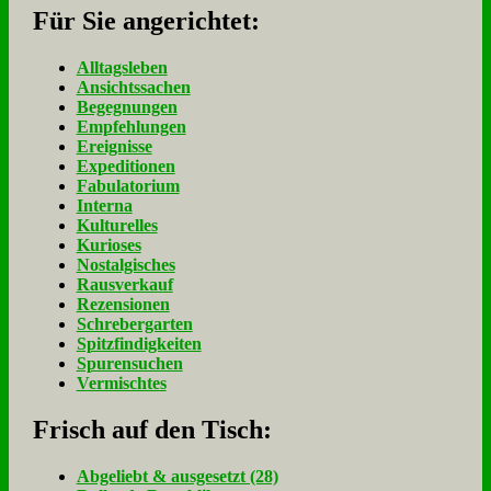
Für Sie an­ge­rich­tet:
Alltagsleben
Ansichtssachen
Begegnungen
Empfehlungen
Ereignisse
Expeditionen
Fabulatorium
Interna
Kulturelles
Kurioses
Nostalgisches
Rausverkauf
Rezensionen
Schrebergarten
Spitzfindigkeiten
Spurensuchen
Vermischtes
Frisch auf den Tisch:
Ab­ge­liebt & aus­ge­setzt (28)