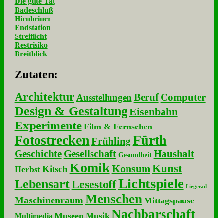
Die gute Tat
Badeschluß
Hirnheiner
Endstation
Streiflicht
Restrisiko
Breitblick
Zu­ta­ten:
Architektur
Beruf
Computer
Ausstellungen
Design & Gestaltung
Eisenbahn
Experimente
Film & Fernsehen
Fotostrecken
Fürth
Frühling
Geschichte
Gesellschaft
Haushalt
Gesundheit
Komik
Kunst
Konsum
Kitsch
Herbst
Lichtspiele
Lebensart
Lesestoff
Liegerad
Menschen
Maschinenraum
Mittagspause
Nachbarschaft
Museen
Musik
Multimedia