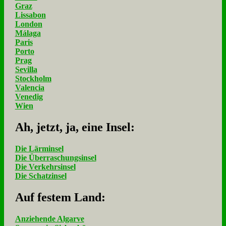
Graz
Lissabon
London
Málaga
Paris
Porto
Prag
Sevilla
Stockholm
Valencia
Venedig
Wien
Ah, jetzt, ja, ei­ne In­sel:
Die Lärminsel
Die Überraschungsinsel
Die Verkehrsinsel
Die Schatzinsel
Auf fe­stem Land:
Anziehende Algarve