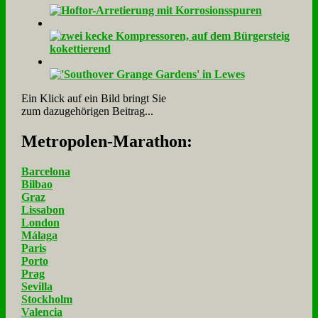
Ein Klick auf ein Bild bringt Sie
zum dazugehörigen Beitrag...
Me­tro­po­len-Ma­ra­thon:
Barcelona
Bilbao
Graz
Lissabon
London
Málaga
Paris
Porto
Prag
Sevilla
Stockholm
Valencia