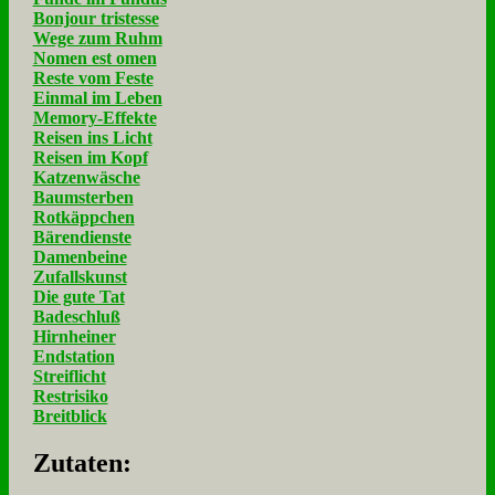
Bonjour tristesse
Wege zum Ruhm
Nomen est omen
Reste vom Feste
Einmal im Leben
Memory-Effekte
Reisen ins Licht
Reisen im Kopf
Katzenwäsche
Baumsterben
Rotkäppchen
Bärendienste
Damenbeine
Zufallskunst
Die gute Tat
Badeschluß
Hirnheiner
Endstation
Streiflicht
Restrisiko
Breitblick
Zu­ta­ten: