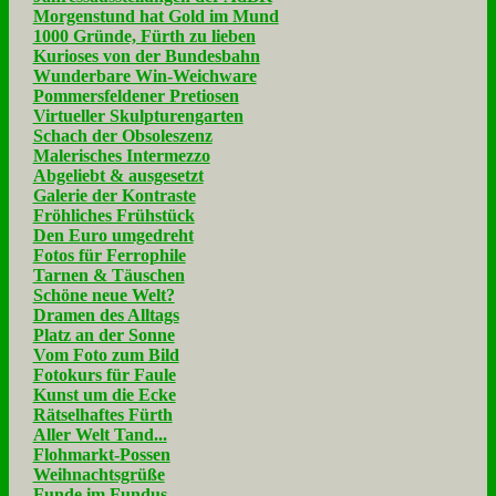
Morgenstund hat Gold im Mund
1000 Gründe, Fürth zu lieben
Kurioses von der Bundesbahn
Wunderbare Win-Weichware
Pommersfeldener Pretiosen
Virtueller Skulpturengarten
Schach der Obsoleszenz
Malerisches Intermezzo
Abgeliebt & ausgesetzt
Galerie der Kontraste
Fröhliches Frühstück
Den Euro umgedreht
Fotos für Ferrophile
Tarnen & Täuschen
Schöne neue Welt?
Dramen des Alltags
Platz an der Sonne
Vom Foto zum Bild
Fotokurs für Faule
Kunst um die Ecke
Rätselhaftes Fürth
Aller Welt Tand...
Flohmarkt-Possen
Weihnachtsgrüße
Funde im Fundus