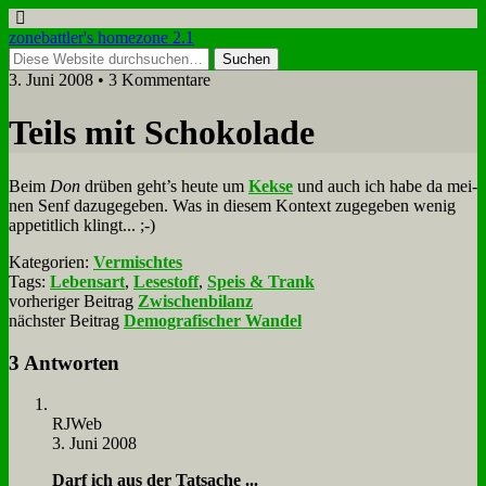
zonebattler's homezone 2.1
3. Juni 2008 • 3 Kommentare
Teils mit Scho­ko­la­de
Beim
Don
drü­ben geht’s heu­te um
Kek­se
und auch ich ha­be da mei­
nen Senf da­zu­ge­ge­ben. Was in die­sem Kon­text zu­ge­ge­ben we­nig
ap­pe­tit­lich klingt... ;-)
Kategorien:
Vermischtes
Tags:
Lebensart
,
Lesestoff
,
Speis & Trank
vorheriger Beitrag
Zwischenbilanz
nächster Beitrag
Demografischer Wandel
3 Antworten
RJ­Web
3. Juni 2008
Darf ich aus der Tat­sa­che ...