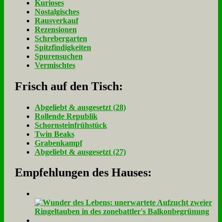
Kurioses
Nostalgisches
Rausverkauf
Rezensionen
Schrebergarten
Spitzfindigkeiten
Spurensuchen
Vermischtes
Frisch auf den Tisch:
Ab­ge­liebt & aus­ge­setzt (28)
Rol­len­de Re­pu­blik
Schorn­stein­früh­stück
Twin Beaks
Gra­ben­kampf
Ab­ge­liebt & aus­ge­setzt (27)
Empfehlungen des Hauses: