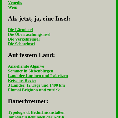
Venedig
Wien
Ah, jetzt, ja, ei­ne In­sel:
Die Lärminsel
Die Überraschungsinsel
Die Verkehrsinsel
Die Schatzinsel
Auf fe­stem Land:
Anziehende Algarve
Sommer in Siebenbürgen
Land der Lupinen und Lakritzen
Reise ins Revier
3 Länder, 12 Tage und 1400 km
Einmal Brighton und zurück
Dau­er­bren­ner:
Typologie d. Bedürfnisanstalten
Jahressausstellungen der AdBK