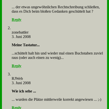
... der et­was un­ge­wöhn­li­chen Recht­schrei­bung schlie­ßen,
dass es Dich beim blo­ßen Ge­dan­ken ge­schüt­telt hat ?
Reply
zone­batt­ler
3. Juni 2008
Mei­ne Ta­sta­tur...
...schüt­telt halt hin und wie­der mal ei­nen Buch­sta­ben zu­viel
raus (oder auch ei­nen zu we­nig)...
Reply
RJ­Web
3. Juni 2008
Wie ich se­he ...
... wur­den die Plät­ze mitt­ler­wei­le kor­rekt an­ge­wie­sen ... ;-)
Reply