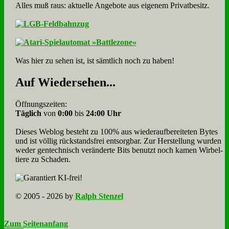
Alles muß raus: aktuelle An­ge­bo­te aus eigenem Privatbesitz.
Was hier zu sehen ist, ist sämt­lich noch zu haben!
Auf Wie­der­se­hen...
Öffnungszeiten:
Täglich
von
0:00
bis
24:00 Uhr
Dieses Weblog besteht zu 100% aus wie­der­auf­bereite­ten Bytes
und ist völlig rück­stands­frei ent­sorg­bar. Zur Herstellung wurden
weder gen­tech­nisch veränderte Bits benutzt noch kamen Wir­bel­
tiere zu Scha­den.
© 2005 - 2026 by
Ralph Stenzel
Zum Seitenanfang