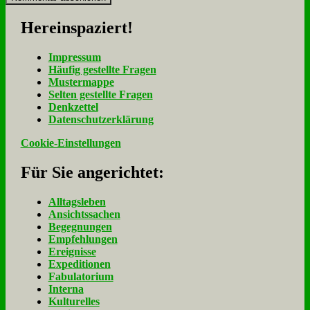
Her­ein­spa­ziert!
Im­pres­sum
Häu­fig ge­stell­te Fra­gen
Mu­ster­map­pe
Sel­ten ge­stell­te Fra­gen
Denk­zet­tel
Da­ten­schutz­er­klä­rung
Cookie-Einstellungen
Für Sie an­ge­rich­tet:
Alltagsleben
Ansichtssachen
Begegnungen
Empfehlungen
Ereignisse
Expeditionen
Fabulatorium
Interna
Kulturelles