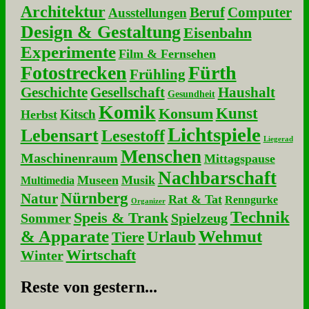
Architektur
Beruf
Computer
Ausstellungen
Design & Gestaltung
Eisenbahn
Experimente
Film & Fernsehen
Fotostrecken
Fürth
Frühling
Geschichte
Gesellschaft
Haushalt
Gesundheit
Komik
Kunst
Konsum
Kitsch
Herbst
Lichtspiele
Lebensart
Lesestoff
Liegerad
Menschen
Maschinenraum
Mittagspause
Nachbarschaft
Museen
Musik
Multimedia
Nürnberg
Natur
Rat & Tat
Renngurke
Organizer
Technik
Speis & Trank
Sommer
Spielzeug
& Apparate
Wehmut
Urlaub
Tiere
Wirtschaft
Winter
Re­ste von ge­stern...