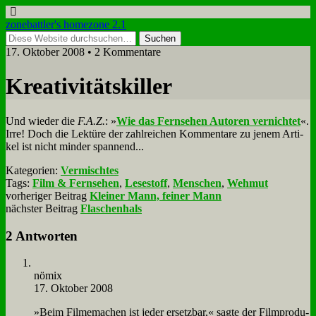
zonebattler's homezone 2.1
17. Oktober 2008 • 2 Kommentare
Krea­ti­vi­täts­kil­ler
Und wie­der die
F.A.Z.
: »
Wie das Fern­se­hen Au­toren ver­nich­tet
«.
Ir­re! Doch die Lek­tü­re der zahl­rei­chen Kom­men­ta­re zu je­nem Ar­ti­
kel ist nicht min­der span­nend...
Kategorien:
Vermischtes
Tags:
Film & Fernsehen
,
Lesestoff
,
Menschen
,
Wehmut
vorheriger Beitrag
Kleiner Mann, feiner Mann
nächster Beitrag
Flaschenhals
2 Antworten
nö­mix
17. Oktober 2008
»Beim Fil­me­ma­chen ist je­der er­setz­bar,« sag­te der Film­pro­du­