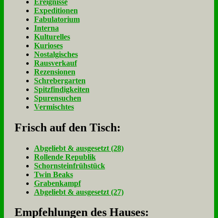
Ereignisse
Expeditionen
Fabulatorium
Interna
Kulturelles
Kurioses
Nostalgisches
Rausverkauf
Rezensionen
Schrebergarten
Spitzfindigkeiten
Spurensuchen
Vermischtes
Frisch auf den Tisch:
Ab­ge­liebt & aus­ge­setzt (28)
Rol­len­de Re­pu­blik
Schorn­stein­früh­stück
Twin Beaks
Gra­ben­kampf
Ab­ge­liebt & aus­ge­setzt (27)
Empfehlungen des Hauses: