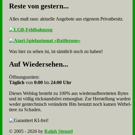
Re­ste von ge­stern...
Alles muß raus: aktuelle An­ge­bo­te aus eigenem Privatbesitz.
Was hier zu sehen ist, ist sämt­lich noch zu haben!
Auf Wie­der­se­hen...
Öffnungszeiten:
Täglich
von
0:00
bis
24:00 Uhr
Dieses Weblog besteht zu 100% aus wie­der­auf­bereite­ten Bytes
und ist völlig rück­stands­frei ent­sorg­bar. Zur Herstellung wurden
weder gen­tech­nisch veränderte Bits benutzt noch kamen Wir­bel­
tiere zu Scha­den.
© 2005 - 2026 by
Ralph Stenzel