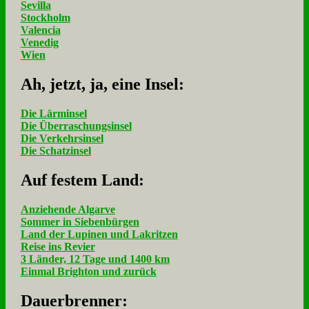
Sevilla
Stockholm
Valencia
Venedig
Wien
Ah, jetzt, ja, ei­ne In­sel:
Die Lärminsel
Die Überraschungsinsel
Die Verkehrsinsel
Die Schatzinsel
Auf fe­stem Land:
Anziehende Algarve
Sommer in Siebenbürgen
Land der Lupinen und Lakritzen
Reise ins Revier
3 Länder, 12 Tage und 1400 km
Einmal Brighton und zurück
Dau­er­bren­ner: