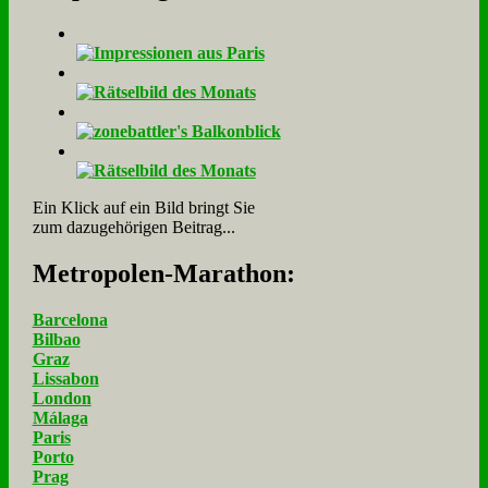
Ein Klick auf ein Bild bringt Sie
zum dazugehörigen Beitrag...
Me­tro­po­len-Ma­ra­thon:
Barcelona
Bilbao
Graz
Lissabon
London
Málaga
Paris
Porto
Prag