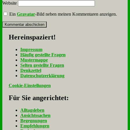
Website
Ein
Gravatar
-Bild neben meinen Kommentaren anzeigen.
Her­ein­spa­ziert!
Im­pres­sum
Häu­fig ge­stell­te Fra­gen
Mu­ster­map­pe
Sel­ten ge­stell­te Fra­gen
Denk­zet­tel
Da­ten­schutz­er­klä­rung
Cookie-Einstellungen
Für Sie an­ge­rich­tet:
Alltagsleben
Ansichtssachen
Begegnungen
Empfehlungen