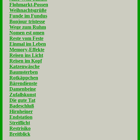
Flohmarkt-Possen
Weihnachtsgrüße
Funde im Fundus
Bonjour tristesse
Wege zum Ruhm
Nomen est omen
Reste vom Feste
Einmal im Leben
Memory-Effekte
Reisen ins Licht
Reisen im Kopf
Katzenwäsche
Baumsterben
Rotkäppchen
Bärendienste
Damenbeine
Zufallskunst
Die gute Tat
Badeschluß
Hirnheiner
Endstation
Streiflicht
Restrisiko
Breitblick