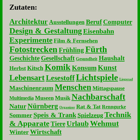
Zu­ta­ten:
Architektur
Beruf
Computer
Ausstellungen
Design & Gestaltung
Eisenbahn
Experimente
Film & Fernsehen
Fotostrecken
Fürth
Frühling
Geschichte
Gesellschaft
Haushalt
Gesundheit
Komik
Kunst
Konsum
Kitsch
Herbst
Lichtspiele
Lebensart
Lesestoff
Liegerad
Menschen
Maschinenraum
Mittagspause
Nachbarschaft
Museen
Musik
Multimedia
Nürnberg
Natur
Rat & Tat
Renngurke
Organizer
Technik
Speis & Trank
Sommer
Spielzeug
& Apparate
Wehmut
Urlaub
Tiere
Wirtschaft
Winter