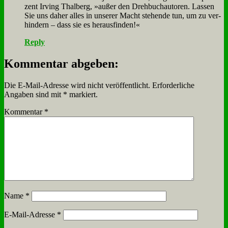
zent Ir­ving Thal­berg, »au­ßer den Dreh­buch­au­to­ren. Las­sen
Sie uns da­her al­les in un­se­rer Macht ste­hen­de tun, um zu ver­
hin­dern – dass sie es her­aus­fin­den!«
Reply
Kommentar abgeben:
Die E-Mail-Adresse wird nicht veröffentlicht.
Erforderliche
Angaben sind mit
*
markiert.
Kommentar
*
Name
*
E-Mail-Adresse
*