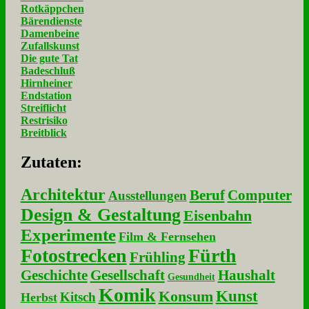
Rotkäppchen
Bärendienste
Damenbeine
Zufallskunst
Die gute Tat
Badeschluß
Hirnheiner
Endstation
Streiflicht
Restrisiko
Breitblick
Zu­ta­ten:
Architektur
Beruf
Computer
Ausstellungen
Design & Gestaltung
Eisenbahn
Experimente
Film & Fernsehen
Fotostrecken
Fürth
Frühling
Geschichte
Gesellschaft
Haushalt
Gesundheit
Komik
Kunst
Konsum
Kitsch
Herbst