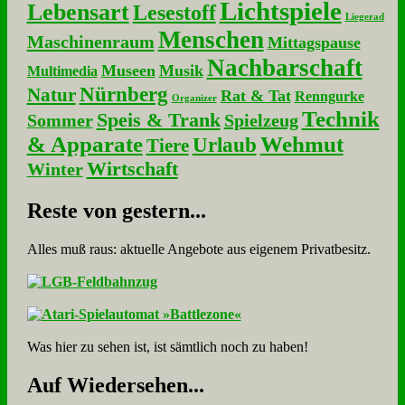
Lichtspiele
Lebensart
Lesestoff
Liegerad
Menschen
Maschinenraum
Mittagspause
Nachbarschaft
Museen
Musik
Multimedia
Nürnberg
Natur
Rat & Tat
Renngurke
Organizer
Technik
Speis & Trank
Sommer
Spielzeug
& Apparate
Wehmut
Urlaub
Tiere
Wirtschaft
Winter
Re­ste von ge­stern...
Alles muß raus: aktuelle An­ge­bo­te aus eigenem Privatbesitz.
Was hier zu sehen ist, ist sämt­lich noch zu haben!
Auf Wie­der­se­hen...