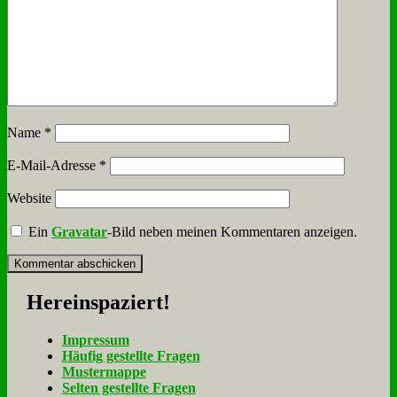
Name
*
E-Mail-Adresse
*
Website
Ein
Gravatar
-Bild neben meinen Kommentaren anzeigen.
Her­ein­spa­ziert!
Im­pres­sum
Häu­fig ge­stell­te Fra­gen
Mu­ster­map­pe
Sel­ten ge­stell­te Fra­gen