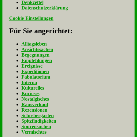
Denk­zet­tel
Da­ten­schutz­er­klä­rung
Cookie-Einstellungen
Für Sie an­ge­rich­tet:
Alltagsleben
Ansichtssachen
Begegnungen
Empfehlungen
Ereignisse
Expeditionen
Fabulatorium
Interna
Kulturelles
Kurioses
Nostalgisches
Rausverkauf
Rezensionen
Schrebergarten
Spitzfindigkeiten
Spurensuchen
Vermischtes