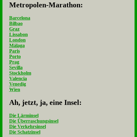
Me­tro­po­len-Ma­ra­thon:
Barcelona
Bilbao
Graz
Lissabon
London
Málaga
Paris
Porto
Prag
Sevilla
Stockholm
Valencia
Venedig
Wien
Ah, jetzt, ja, ei­ne In­sel:
Die Lärminsel
Die Überraschungsinsel
Die Verkehrsinsel
Die Schatzinsel