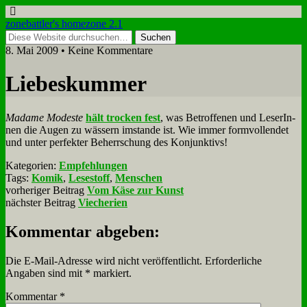
zonebattler's homezone 2.1
8. Mai 2009 • Keine Kommentare
Lie­bes­kum­mer
Ma­dame Mo­de­ste
hält trocken fest
, was Be­trof­fe­nen und Le­se­rIn­
nen die Au­gen zu wäs­sern im­stan­de ist. Wie im­mer form­voll­endet
und un­ter per­fek­ter Be­herr­schung des Kon­junk­tivs!
Kategorien:
Empfehlungen
Tags:
Komik
,
Lesestoff
,
Menschen
vorheriger Beitrag
Vom Käse zur Kunst
nächster Beitrag
Viecherien
Kommentar abgeben:
Die E-Mail-Adresse wird nicht veröffentlicht.
Erforderliche
Angaben sind mit
*
markiert.
Kommentar
*