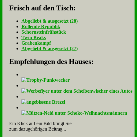
Frisch auf den Tisch:
Ab­ge­liebt & aus­ge­setzt (28)
Rol­len­de Re­pu­blik
Schorn­stein­früh­stück
Twin Beaks
Gra­ben­kampf
Ab­ge­liebt & aus­ge­setzt (27)
Empfehlungen des Hauses:
Ein Klick auf ein Bild bringt Sie
zum dazugehörigen Beitrag...