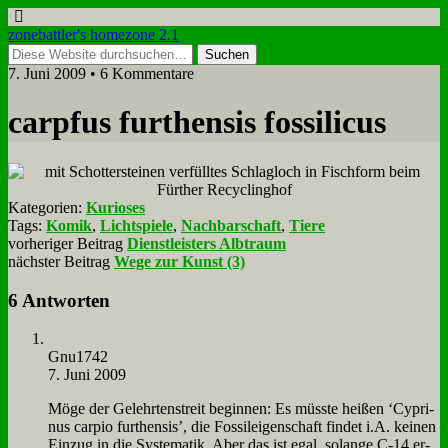
zonebattler's homezone 2.1
7. Juni 2009 • 6 Kommentare
car­p­fus fur­then­sis fos­si­li­cus
Kategorien:
Kurioses
Tags:
Komik
,
Lichtspiele
,
Nachbarschaft
,
Tiere
vorheriger Beitrag
Dienstleisters Albtraum
nächster Beitrag
Wege zur Kunst (3)
6 Antworten
Gnu1742
7. Juni 2009
Mö­ge der Ge­lehr­ten­streit be­gin­nen: Es müss­te hei­ßen ‘Cy­pri­
nus car­pio fur­then­sis’, die Fos­sil­ei­gen­schaft fin­det i.A. kei­nen
Ein­zug in die Sy­ste­ma­tik. Aber das ist egal, so­lan­ge C‑14 er­