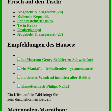
Frisch auf den Tisch:
Ab­ge­liebt & aus­ge­setzt (28)
Rol­len­de Re­pu­blik
Schorn­stein­früh­stück
Twin Beaks
Gra­ben­kampf
Ab­ge­liebt & aus­ge­setzt (27)
Empfehlungen des Hauses:
Ein Klick auf ein Bild bringt Sie
zum dazugehörigen Beitrag...
Me­tro­po­len-Ma­ra­thon: