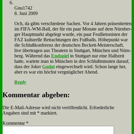
Gnu1742
8. Juni 2009
Och, da gibts ver­schie­de­ne Sa­chen. Vor 4 Jah­ren prä­sen­tier­ten
im FI­FA-WM-Ball, der für ein paar Mo­na­te auf dem Nürn­ber­
ger Haupt­markt ab­ge­legt wur­de, ein paar Feul­lie­to­ni­sten der
FAZ kul­tu­rel­le Be­trach­tun­gen des Fuß­balls. Hö­he­punkt war
die Schluß­kon­fe­renz der deut­schen Beckett-Mei­ster­schaft,
live über­tra­gen aus Thea­tern in Stutt­gart, Mün­chen und Nürn­
berg. Wäh­rend das
End­spiel
in Stutt­gart nur ei­ne Halb­zeit
hat­te, war­te­te man in Mün­chen in den Schluß­mi­nu­ten dar­auf,
dass der Jo­ker
Go­dot
ein­ge­wech­selt wird. Schon lan­ge her,
aber es war ein höchst ver­gnüg­li­cher Abend.
Reply
Kommentar abgeben:
Die E-Mail-Adresse wird nicht veröffentlicht.
Erforderliche
Angaben sind mit
*
markiert.
Kommentar
*