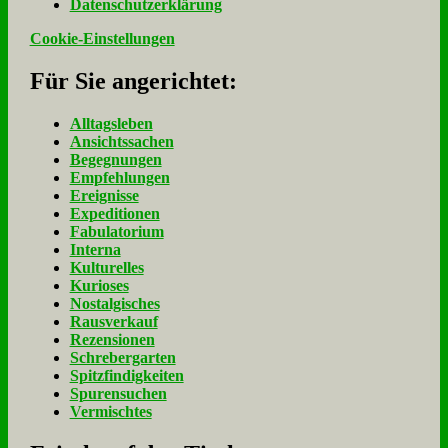
Da­ten­schutz­er­klä­rung
Cookie-Einstellungen
Für Sie an­ge­rich­tet:
Alltagsleben
Ansichtssachen
Begegnungen
Empfehlungen
Ereignisse
Expeditionen
Fabulatorium
Interna
Kulturelles
Kurioses
Nostalgisches
Rausverkauf
Rezensionen
Schrebergarten
Spitzfindigkeiten
Spurensuchen
Vermischtes