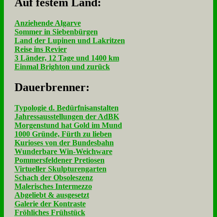
Auf fe­stem Land:
Anziehende Algarve
Sommer in Siebenbürgen
Land der Lupinen und Lakritzen
Reise ins Revier
3 Länder, 12 Tage und 1400 km
Einmal Brighton und zurück
Dau­er­bren­ner:
Typologie d. Bedürfnisanstalten
Jahressausstellungen der AdBK
Morgenstund hat Gold im Mund
1000 Gründe, Fürth zu lieben
Kurioses von der Bundesbahn
Wunderbare Win-Weichware
Pommersfeldener Pretiosen
Virtueller Skulpturengarten
Schach der Obsoleszenz
Malerisches Intermezzo
Abgeliebt & ausgesetzt
Galerie der Kontraste
Fröhliches Frühstück