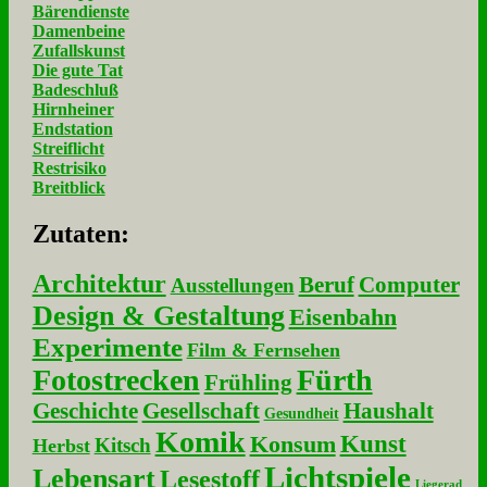
Bärendienste
Damenbeine
Zufallskunst
Die gute Tat
Badeschluß
Hirnheiner
Endstation
Streiflicht
Restrisiko
Breitblick
Zu­ta­ten:
Architektur
Beruf
Computer
Ausstellungen
Design & Gestaltung
Eisenbahn
Experimente
Film & Fernsehen
Fotostrecken
Fürth
Frühling
Geschichte
Gesellschaft
Haushalt
Gesundheit
Komik
Kunst
Konsum
Kitsch
Herbst
Lichtspiele
Lebensart
Lesestoff
Liegerad