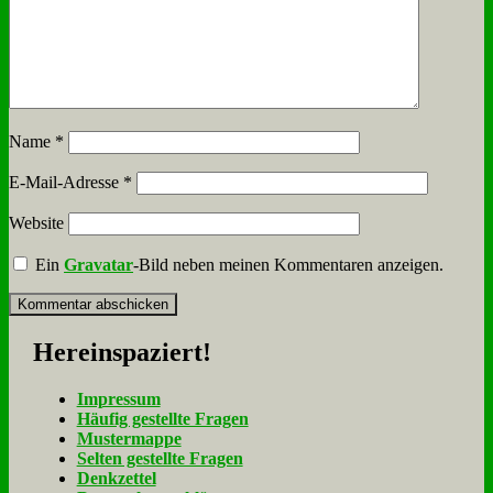
Name
*
E-Mail-Adresse
*
Website
Ein
Gravatar
-Bild neben meinen Kommentaren anzeigen.
Her­ein­spa­ziert!
Im­pres­sum
Häu­fig ge­stell­te Fra­gen
Mu­ster­map­pe
Sel­ten ge­stell­te Fra­gen
Denk­zet­tel