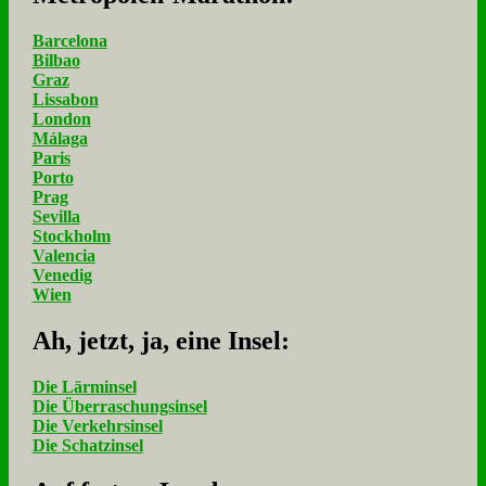
Barcelona
Bilbao
Graz
Lissabon
London
Málaga
Paris
Porto
Prag
Sevilla
Stockholm
Valencia
Venedig
Wien
Ah, jetzt, ja, ei­ne In­sel:
Die Lärminsel
Die Überraschungsinsel
Die Verkehrsinsel
Die Schatzinsel