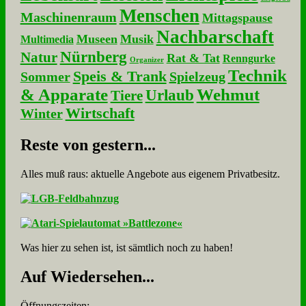
Menschen
Maschinenraum
Mittagspause
Nachbarschaft
Museen
Musik
Multimedia
Nürnberg
Natur
Rat & Tat
Renngurke
Organizer
Technik
Speis & Trank
Sommer
Spielzeug
& Apparate
Wehmut
Urlaub
Tiere
Wirtschaft
Winter
Re­ste von ge­stern...
Alles muß raus: aktuelle An­ge­bo­te aus eigenem Privatbesitz.
Was hier zu sehen ist, ist sämt­lich noch zu haben!
Auf Wie­der­se­hen...
Öffnungszeiten: