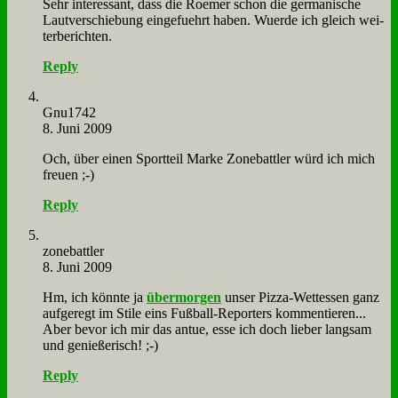
Sehr in­ter­es­sant, dass die Roe­mer schon die ger­ma­ni­sche
Laut­ver­schie­bung ein­ge­fuehrt ha­ben. Wuer­de ich gleich wei­
ter­be­rich­ten.
Reply
Gnu1742
8. Juni 2009
Och, über ei­nen Sport­teil Mar­ke Zone­batt­ler würd ich mich
freu­en ;-)
Reply
zone­batt­ler
8. Juni 2009
Hm, ich könn­te ja
über­mor­gen
un­ser Piz­za-Wett­es­sen ganz
auf­ge­regt im Sti­le eins Fuß­ball-Re­por­ters kom­men­tie­ren...
Aber be­vor ich mir das an­tue, es­se ich doch lie­ber lang­sam
und ge­nie­ße­risch! ;-)
Reply