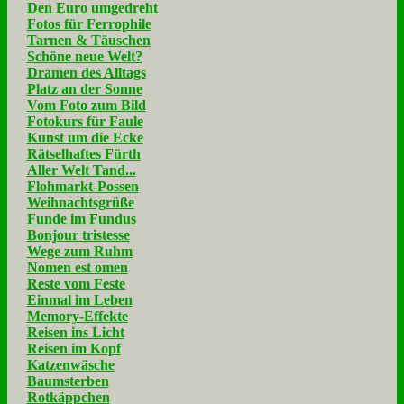
Den Euro umgedreht
Fotos für Ferrophile
Tarnen & Täuschen
Schöne neue Welt?
Dramen des Alltags
Platz an der Sonne
Vom Foto zum Bild
Fotokurs für Faule
Kunst um die Ecke
Rätselhaftes Fürth
Aller Welt Tand...
Flohmarkt-Possen
Weihnachtsgrüße
Funde im Fundus
Bonjour tristesse
Wege zum Ruhm
Nomen est omen
Reste vom Feste
Einmal im Leben
Memory-Effekte
Reisen ins Licht
Reisen im Kopf
Katzenwäsche
Baumsterben
Rotkäppchen