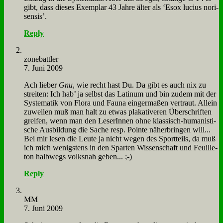
gibt, dass die­ses Ex­em­plar 43 Jah­re äl­ter als ‘Es­ox lu­ci­us no­ri­
sen­sis’.
Reply
zone­batt­ler
7. Juni 2009
Ach lie­ber
Gnu
, wie recht hast Du. Da gibt es auch nix zu
strei­ten: Ich hab’ ja selbst das La­ti­num und bin zu­dem mit der
Sy­ste­ma­tik von Flo­ra und Fau­na ein­ger­ma­ßen ver­traut. Al­lein
zu­wei­len muß man halt zu et­was pla­ka­ti­ve­ren Über­schrif­ten
grei­fen, wenn man den Le­se­rIn­nen oh­ne klas­sisch-hu­ma­ni­sti­
sche Aus­bil­dung die Sa­che resp. Poin­te nä­her­brin­gen will...
Bei mir le­sen die Leu­te ja nicht we­gen des Sport­teils, da muß
ich mich we­nig­stens in den Spar­ten Wis­sen­schaft und Feuil­le­
ton halb­wegs volks­nah ge­ben... ;-)
Reply
MM
7. Juni 2009