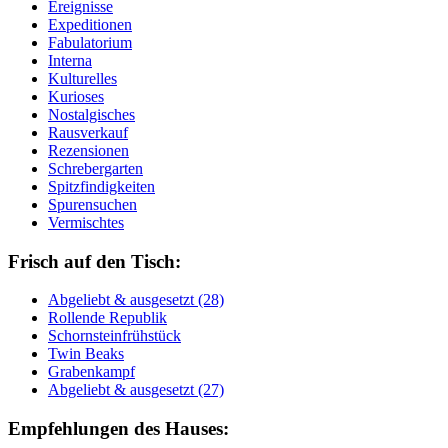
Ereignisse
Expeditionen
Fabulatorium
Interna
Kulturelles
Kurioses
Nostalgisches
Rausverkauf
Rezensionen
Schrebergarten
Spitzfindigkeiten
Spurensuchen
Vermischtes
Frisch auf den Tisch:
Ab­ge­liebt & aus­ge­setzt (28)
Rol­len­de Re­pu­blik
Schorn­stein­früh­stück
Twin Beaks
Gra­ben­kampf
Ab­ge­liebt & aus­ge­setzt (27)
Empfehlungen des Hauses: