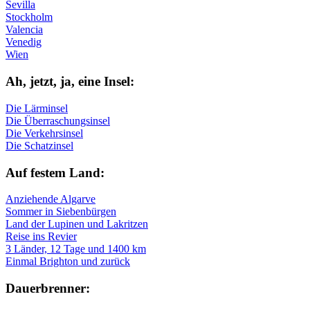
Sevilla
Stockholm
Valencia
Venedig
Wien
Ah, jetzt, ja, ei­ne In­sel:
Die Lärminsel
Die Überraschungsinsel
Die Verkehrsinsel
Die Schatzinsel
Auf fe­stem Land:
Anziehende Algarve
Sommer in Siebenbürgen
Land der Lupinen und Lakritzen
Reise ins Revier
3 Länder, 12 Tage und 1400 km
Einmal Brighton und zurück
Dau­er­bren­ner: