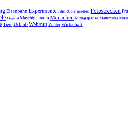
ng
Fotostrecken
Experimente
Eisenbahn
Frü
Film & Fernsehen
ele
Menschen
Maschinenraum
Mittagspause
Mus
Multimedia
Liegerad
e
Wehmut
Urlaub
Tiere
Wirtschaft
Winter