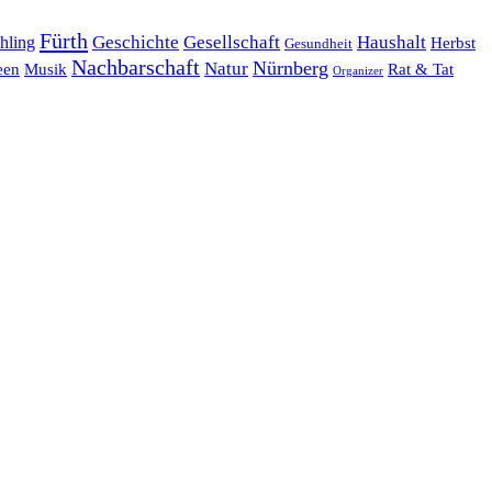
Fürth
hling
Geschichte
Gesellschaft
Haushalt
Herbst
Gesundheit
Nachbarschaft
Nürnberg
Natur
een
Musik
Rat & Tat
Organizer