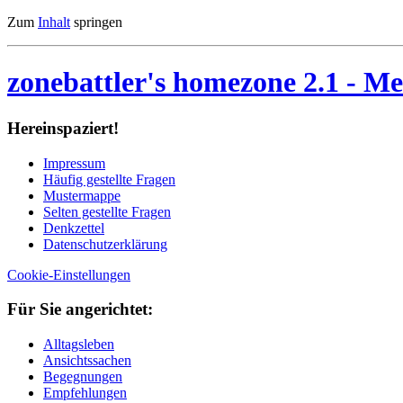
Zum
Inhalt
springen
zonebattler's homezone 2.1
- Me
Her­ein­spa­ziert!
Im­pres­sum
Häu­fig ge­stell­te Fra­gen
Mu­ster­map­pe
Sel­ten ge­stell­te Fra­gen
Denk­zet­tel
Da­ten­schutz­er­klä­rung
Cookie-Einstellungen
Für Sie an­ge­rich­tet:
Alltagsleben
Ansichtssachen
Begegnungen
Empfehlungen