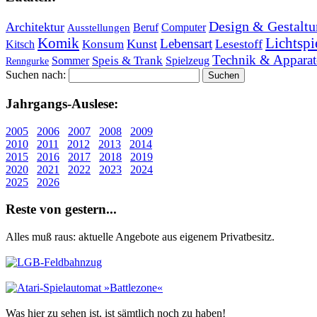
Design & Gestaltu
Architektur
Beruf
Computer
Ausstellungen
Lichtspi
Komik
Lebensart
Kunst
Lesestoff
Konsum
Kitsch
Technik & Apparat
Speis & Trank
Sommer
Spielzeug
Renngurke
Suchen nach:
Jahr­gangs-Aus­le­se:
2005
2006
2007
2008
2009
2010
2011
2012
2013
2014
2015
2016
2017
2018
2019
2020
2021
2022
2023
2024
2025
2026
Re­ste von ge­stern...
Alles muß raus: aktuelle An­ge­bo­te aus eigenem Privatbesitz.
Was hier zu sehen ist, ist sämt­lich noch zu haben!