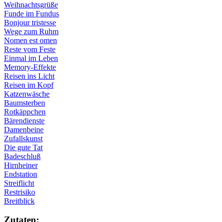
Weihnachtsgrüße
Funde im Fundus
Bonjour tristesse
Wege zum Ruhm
Nomen est omen
Reste vom Feste
Einmal im Leben
Memory-Effekte
Reisen ins Licht
Reisen im Kopf
Katzenwäsche
Baumsterben
Rotkäppchen
Bärendienste
Damenbeine
Zufallskunst
Die gute Tat
Badeschluß
Hirnheiner
Endstation
Streiflicht
Restrisiko
Breitblick
Zu­ta­ten: