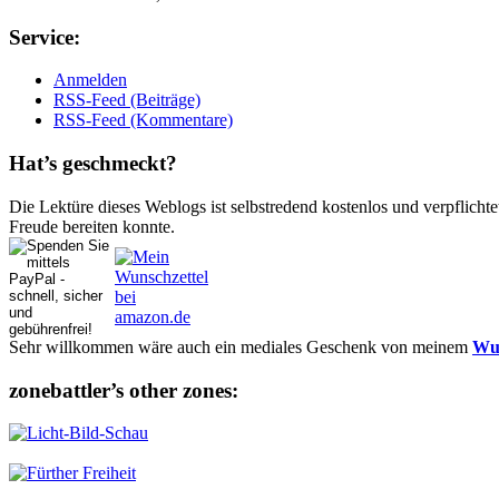
Ser­vice:
Anmelden
RSS-Feed (Beiträge)
RSS-Feed (Kommentare)
Hat’s ge­schmeckt?
Die Lektüre dieses Weblogs ist selbstredend kostenlos und ver­pflich­te
Freude bereiten konnte.
Sehr willkommen wäre auch ein mediales Geschenk von meinem
Wun
zonebattler’s other zo­nes: