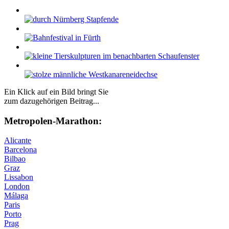
Ein Klick auf ein Bild bringt Sie
zum dazugehörigen Beitrag...
Me­tro­po­len-Ma­ra­thon:
Alicante
Barcelona
Bilbao
Graz
Lissabon
London
Málaga
Paris
Porto
Prag