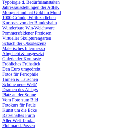
Typologie d. Bedürfnisanstalten
Jahressausstellungen der AdBK
Morgenstund hat Gold im Mund
1000 Gründe, Fürth zu lieben
Kurioses von der Bundesbahn
Wunderbare Win-Weichware
Pommersfeldener Pretiosen
Virtueller Skulpturengarten
Schach der Obsoleszenz
Malerisches Intermezzo
Abgeliebt & ausgesetzt
Galerie der Kontraste
Fröhliches Frühstück
Den Euro umgedreht
Fotos für Ferrophile
Tarnen & Täuschen
Schöne neue Welt?
Dramen des Alltags
Platz an der Sonne
Vom Foto zum Bild
Fotokurs für Faule
Kunst um die Ecke
Rätselhaftes Fürth
Aller Welt Tand...
Flohmarkt-Possen