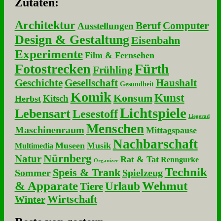
Zu­ta­ten:
Architektur
Beruf
Computer
Ausstellungen
Design & Gestaltung
Eisenbahn
Experimente
Film & Fernsehen
Fotostrecken
Fürth
Frühling
Geschichte
Gesellschaft
Haushalt
Gesundheit
Komik
Kunst
Konsum
Kitsch
Herbst
Lichtspiele
Lebensart
Lesestoff
Liegerad
Menschen
Maschinenraum
Mittagspause
Nachbarschaft
Museen
Musik
Multimedia
Nürnberg
Natur
Rat & Tat
Renngurke
Organizer
Technik
Speis & Trank
Sommer
Spielzeug
& Apparate
Wehmut
Urlaub
Tiere
Wirtschaft
Winter