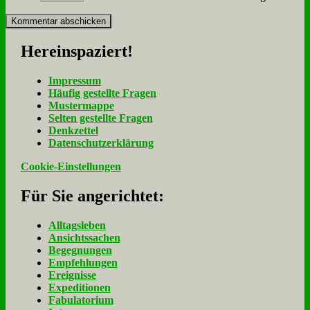
Her­ein­spa­ziert!
Im­pres­sum
Häu­fig ge­stell­te Fra­gen
Mu­ster­map­pe
Sel­ten ge­stell­te Fra­gen
Denk­zet­tel
Da­ten­schutz­er­klä­rung
Cookie-Einstellungen
Für Sie an­ge­rich­tet:
Alltagsleben
Ansichtssachen
Begegnungen
Empfehlungen
Ereignisse
Expeditionen
Fabulatorium