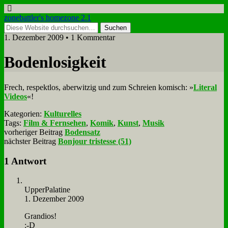
zonebattler's homezone 2.1
1. Dezember 2009 • 1 Kommentar
Bo­den­lo­sig­keit
Frech, re­spekt­los, aber­wit­zig und zum Schrei­en ko­misch: »
Li­te­ral
Vi­de­os
«!
Kategorien:
Kulturelles
Tags:
Film & Fernsehen
,
Komik
,
Kunst
,
Musik
vorheriger Beitrag
Bodensatz
nächster Beitrag
Bonjour tristesse (51)
1 Antwort
Up­per­Pa­la­ti­ne
1. Dezember 2009
Gran­di­os!
:-D