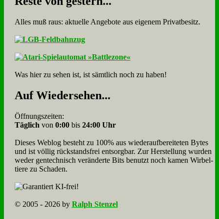
Re­ste von ge­stern...
Alles muß raus: aktuelle An­ge­bo­te aus eigenem Privatbesitz.
Was hier zu sehen ist, ist sämt­lich noch zu haben!
Auf Wie­der­se­hen...
Öffnungszeiten:
Täglich
von
0:00
bis
24:00 Uhr
Dieses Weblog besteht zu 100% aus wie­der­auf­bereite­ten Bytes
und ist völlig rück­stands­frei ent­sorg­bar. Zur Herstellung wurden
weder gen­tech­nisch veränderte Bits benutzt noch kamen Wir­bel­
tiere zu Scha­den.
© 2005 - 2026 by
Ralph Stenzel