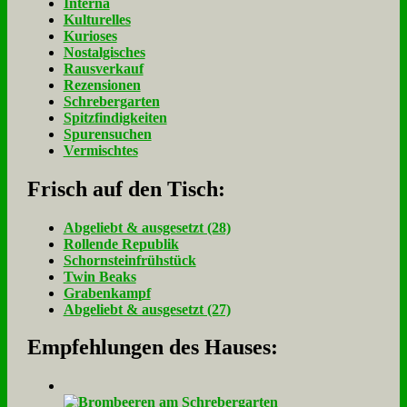
Interna
Kulturelles
Kurioses
Nostalgisches
Rausverkauf
Rezensionen
Schrebergarten
Spitzfindigkeiten
Spurensuchen
Vermischtes
Frisch auf den Tisch:
Ab­ge­liebt & aus­ge­setzt (28)
Rol­len­de Re­pu­blik
Schorn­stein­früh­stück
Twin Beaks
Gra­ben­kampf
Ab­ge­liebt & aus­ge­setzt (27)
Empfehlungen des Hauses: