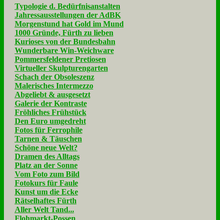
Typologie d. Bedürfnisanstalten
Jahressausstellungen der AdBK
Morgenstund hat Gold im Mund
1000 Gründe, Fürth zu lieben
Kurioses von der Bundesbahn
Wunderbare Win-Weichware
Pommersfeldener Pretiosen
Virtueller Skulpturengarten
Schach der Obsoleszenz
Malerisches Intermezzo
Abgeliebt & ausgesetzt
Galerie der Kontraste
Fröhliches Frühstück
Den Euro umgedreht
Fotos für Ferrophile
Tarnen & Täuschen
Schöne neue Welt?
Dramen des Alltags
Platz an der Sonne
Vom Foto zum Bild
Fotokurs für Faule
Kunst um die Ecke
Rätselhaftes Fürth
Aller Welt Tand...
Flohmarkt-Possen