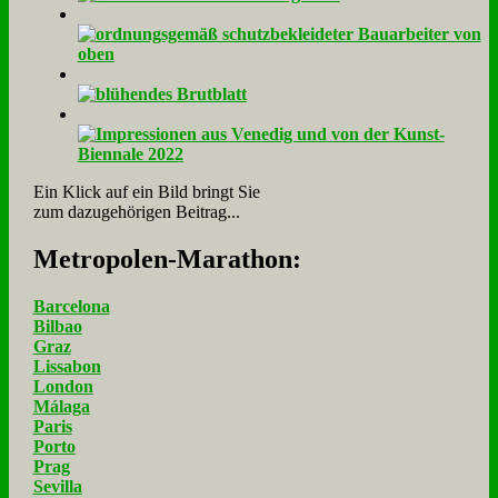
Ein Klick auf ein Bild bringt Sie
zum dazugehörigen Beitrag...
Me­tro­po­len-Ma­ra­thon:
Barcelona
Bilbao
Graz
Lissabon
London
Málaga
Paris
Porto
Prag
Sevilla