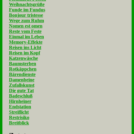
Weihnachtsgrüße
Funde im Fundus
Bonjour tristesse
Wege zum Ruhm
Nomen est omen
Reste vom Feste
Einmal im Leben
Memory-Effekte
Reisen ins Licht
Reisen im Kopf
Katzenwäsche
Baumsterben
Rotkäppchen
Bärendienste
Damenbeine
Zufallskunst
Die gute Tat
Badeschluß
Hirnheiner
Endstation
Streiflicht
Restrisiko
Breitblick