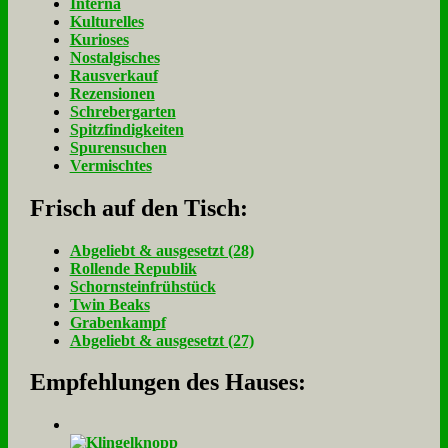
Interna
Kulturelles
Kurioses
Nostalgisches
Rausverkauf
Rezensionen
Schrebergarten
Spitzfindigkeiten
Spurensuchen
Vermischtes
Frisch auf den Tisch:
Ab­ge­liebt & aus­ge­setzt (28)
Rol­len­de Re­pu­blik
Schorn­stein­früh­stück
Twin Beaks
Gra­ben­kampf
Ab­ge­liebt & aus­ge­setzt (27)
Empfehlungen des Hauses: