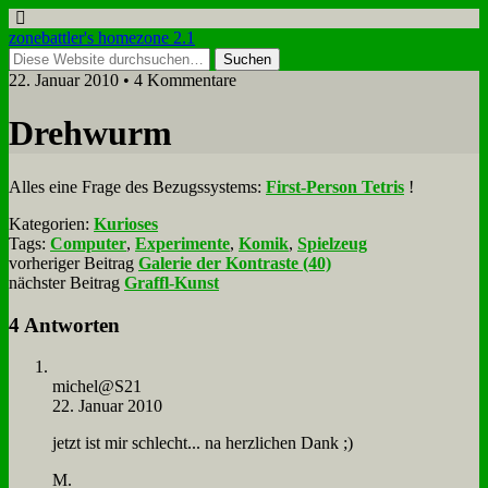
zonebattler's homezone 2.1
22. Januar 2010 • 4 Kommentare
Dreh­wurm
Al­les ei­ne Fra­ge des Be­zugs­sy­stems:
First-Per­son Te­tris
!
Kategorien:
Kurioses
Tags:
Computer
,
Experimente
,
Komik
,
Spielzeug
vorheriger Beitrag
Galerie der Kontraste (40)
nächster Beitrag
Graffl-Kunst
4 Antworten
michel@S21
22. Januar 2010
jetzt ist mir schlecht... na herz­li­chen Dank ;)
M.