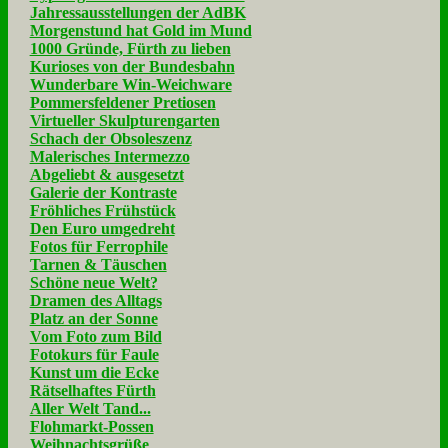
Jahressausstellungen der AdBK
Morgenstund hat Gold im Mund
1000 Gründe, Fürth zu lieben
Kurioses von der Bundesbahn
Wunderbare Win-Weichware
Pommersfeldener Pretiosen
Virtueller Skulpturengarten
Schach der Obsoleszenz
Malerisches Intermezzo
Abgeliebt & ausgesetzt
Galerie der Kontraste
Fröhliches Frühstück
Den Euro umgedreht
Fotos für Ferrophile
Tarnen & Täuschen
Schöne neue Welt?
Dramen des Alltags
Platz an der Sonne
Vom Foto zum Bild
Fotokurs für Faule
Kunst um die Ecke
Rätselhaftes Fürth
Aller Welt Tand...
Flohmarkt-Possen
Weihnachtsgrüße