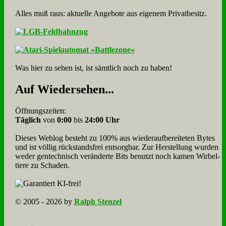
Alles muß raus: aktuelle An­ge­bo­te aus eigenem Privatbesitz.
Was hier zu sehen ist, ist sämt­lich noch zu haben!
Auf Wie­der­se­hen...
Öffnungszeiten:
Täglich
von
0:00
bis
24:00 Uhr
Dieses Weblog besteht zu 100% aus wie­der­auf­bereite­ten Bytes
und ist völlig rück­stands­frei ent­sorg­bar. Zur Herstellung wurden
weder gen­tech­nisch veränderte Bits benutzt noch kamen Wir­bel­
tiere zu Scha­den.
© 2005 - 2026 by
Ralph Stenzel