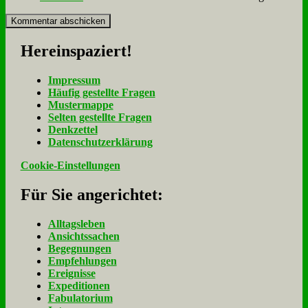
Her­ein­spa­ziert!
Im­pres­sum
Häu­fig ge­stell­te Fra­gen
Mu­ster­map­pe
Sel­ten ge­stell­te Fra­gen
Denk­zet­tel
Da­ten­schutz­er­klä­rung
Cookie-Einstellungen
Für Sie an­ge­rich­tet:
Alltagsleben
Ansichtssachen
Begegnungen
Empfehlungen
Ereignisse
Expeditionen
Fabulatorium