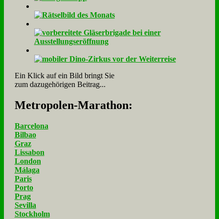
Ein Klick auf ein Bild bringt Sie
zum dazugehörigen Beitrag...
Me­tro­po­len-Ma­ra­thon:
Barcelona
Bilbao
Graz
Lissabon
London
Málaga
Paris
Porto
Prag
Sevilla
Stockholm