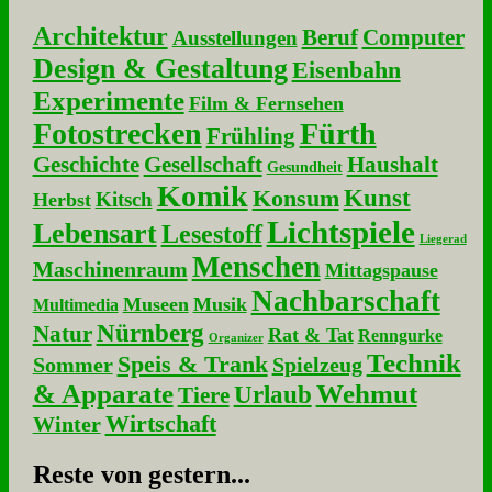
Architektur
Beruf
Computer
Ausstellungen
Design & Gestaltung
Eisenbahn
Experimente
Film & Fernsehen
Fotostrecken
Fürth
Frühling
Geschichte
Gesellschaft
Haushalt
Gesundheit
Komik
Kunst
Konsum
Kitsch
Herbst
Lichtspiele
Lebensart
Lesestoff
Liegerad
Menschen
Maschinenraum
Mittagspause
Nachbarschaft
Museen
Musik
Multimedia
Nürnberg
Natur
Rat & Tat
Renngurke
Organizer
Technik
Speis & Trank
Sommer
Spielzeug
& Apparate
Wehmut
Urlaub
Tiere
Wirtschaft
Winter
Re­ste von ge­stern...