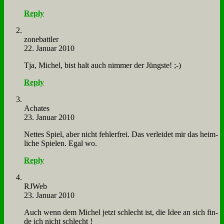
Reply
zone­batt­ler
22. Januar 2010
Tja, Mi­chel, bist halt auch nim­mer der Jüng­ste! ;-)
Reply
Acha­tes
23. Januar 2010
Net­tes Spiel, aber nicht feh­ler­frei. Das ver­lei­det mir das heim­
li­che Spie­len. Egal wo.
Reply
RJ­Web
23. Januar 2010
Auch wenn dem Mi­chel jetzt schlecht ist, die Idee an sich fin­
de ich nicht schlecht !