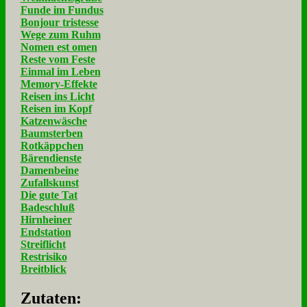
Funde im Fundus
Bonjour tristesse
Wege zum Ruhm
Nomen est omen
Reste vom Feste
Einmal im Leben
Memory-Effekte
Reisen ins Licht
Reisen im Kopf
Katzenwäsche
Baumsterben
Rotkäppchen
Bärendienste
Damenbeine
Zufallskunst
Die gute Tat
Badeschluß
Hirnheiner
Endstation
Streiflicht
Restrisiko
Breitblick
Zu­ta­ten: