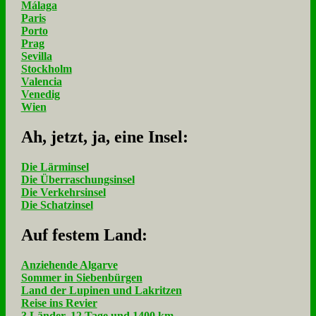
Málaga
Paris
Porto
Prag
Sevilla
Stockholm
Valencia
Venedig
Wien
Ah, jetzt, ja, ei­ne In­sel:
Die Lärminsel
Die Überraschungsinsel
Die Verkehrsinsel
Die Schatzinsel
Auf fe­stem Land:
Anziehende Algarve
Sommer in Siebenbürgen
Land der Lupinen und Lakritzen
Reise ins Revier
3 Länder, 12 Tage und 1400 km