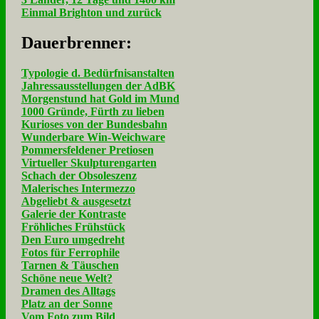
Einmal Brighton und zurück
Dau­er­bren­ner:
Typologie d. Bedürfnisanstalten
Jahressausstellungen der AdBK
Morgenstund hat Gold im Mund
1000 Gründe, Fürth zu lieben
Kurioses von der Bundesbahn
Wunderbare Win-Weichware
Pommersfeldener Pretiosen
Virtueller Skulpturengarten
Schach der Obsoleszenz
Malerisches Intermezzo
Abgeliebt & ausgesetzt
Galerie der Kontraste
Fröhliches Frühstück
Den Euro umgedreht
Fotos für Ferrophile
Tarnen & Täuschen
Schöne neue Welt?
Dramen des Alltags
Platz an der Sonne
Vom Foto zum Bild