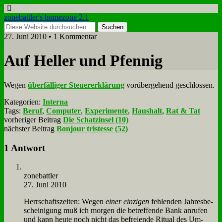
zonebattler's homezone 2.1
27. Juni 2010 • 1 Kommentar
Auf Hel­ler und Pfen­nig
We­gen
über­fäl­li­ger Steu­er­erklä­rung
vor­über­ge­hend ge­schlos­sen.
Kategorien:
Interna
Tags:
Beruf
,
Computer
,
Experimente
,
Haushalt
,
Rat & Tat
vorheriger Beitrag
Die Schatzinsel (10)
nächster Beitrag
Bonjour tristesse (52)
1 Antwort
zone­batt­ler
27. Juni 2010
Herr­schafts­zei­ten: We­gen
ei­ner ein­zi­gen
feh­len­den Jah­res­be­
schei­ni­gung muß ich mor­gen die be­tref­fen­de Bank an­ru­fen
und kann heu­te noch nicht das be­frei­en­de Ri­tu­al des Um­