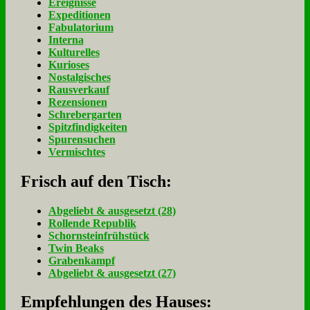
Ereignisse
Expeditionen
Fabulatorium
Interna
Kulturelles
Kurioses
Nostalgisches
Rausverkauf
Rezensionen
Schrebergarten
Spitzfindigkeiten
Spurensuchen
Vermischtes
Frisch auf den Tisch:
Ab­ge­liebt & aus­ge­setzt (28)
Rol­len­de Re­pu­blik
Schorn­stein­früh­stück
Twin Beaks
Gra­ben­kampf
Ab­ge­liebt & aus­ge­setzt (27)
Empfehlungen des Hauses: