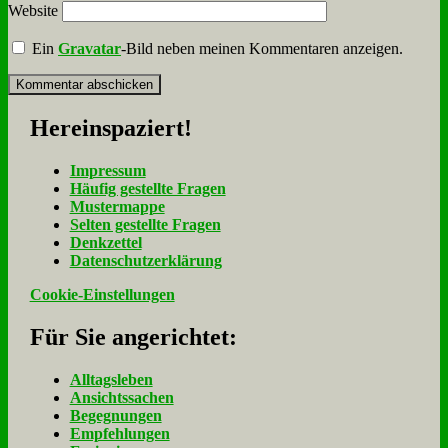
Website
Ein
Gravatar
-Bild neben meinen Kommentaren anzeigen.
Her­ein­spa­ziert!
Im­pres­sum
Häu­fig ge­stell­te Fra­gen
Mu­ster­map­pe
Sel­ten ge­stell­te Fra­gen
Denk­zet­tel
Da­ten­schutz­er­klä­rung
Cookie-Einstellungen
Für Sie an­ge­rich­tet:
Alltagsleben
Ansichtssachen
Begegnungen
Empfehlungen