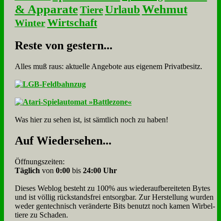
& Apparate
Wehmut
Urlaub
Tiere
Wirtschaft
Winter
Re­ste von ge­stern...
Alles muß raus: aktuelle An­ge­bo­te aus eigenem Privatbesitz.
Was hier zu sehen ist, ist sämt­lich noch zu haben!
Auf Wie­der­se­hen...
Öffnungszeiten:
Täglich
von
0:00
bis
24:00 Uhr
Dieses Weblog besteht zu 100% aus wie­der­auf­bereite­ten Bytes
und ist völlig rück­stands­frei ent­sorg­bar. Zur Herstellung wurden
weder gen­tech­nisch veränderte Bits benutzt noch kamen Wir­bel­
tiere zu Scha­den.