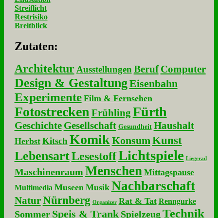
Streiflicht
Restrisiko
Breitblick
Zu­ta­ten:
Architektur
Beruf
Computer
Ausstellungen
Design & Gestaltung
Eisenbahn
Experimente
Film & Fernsehen
Fotostrecken
Fürth
Frühling
Geschichte
Gesellschaft
Haushalt
Gesundheit
Komik
Kunst
Konsum
Kitsch
Herbst
Lichtspiele
Lebensart
Lesestoff
Liegerad
Menschen
Maschinenraum
Mittagspause
Nachbarschaft
Museen
Musik
Multimedia
Nürnberg
Natur
Rat & Tat
Renngurke
Organizer
Technik
Speis & Trank
Sommer
Spielzeug