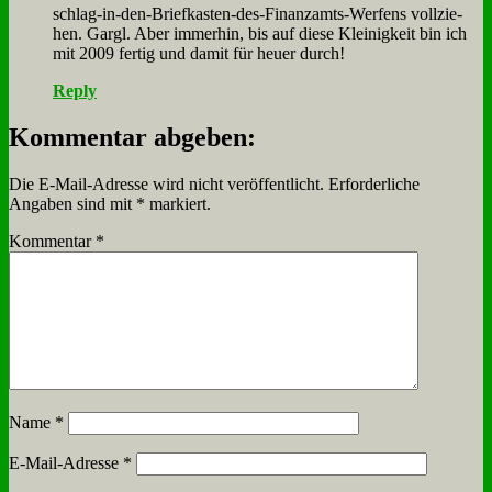
schlag-in-den-Brief­ka­sten-des-Fi­nanz­amts-Wer­fens voll­zie­
hen. Gargl. Aber im­mer­hin, bis auf die­se Klei­nig­keit bin ich
mit 2009 fer­tig und da­mit für heu­er durch!
Reply
Kommentar abgeben:
Die E-Mail-Adresse wird nicht veröffentlicht.
Erforderliche
Angaben sind mit
*
markiert.
Kommentar
*
Name
*
E-Mail-Adresse
*