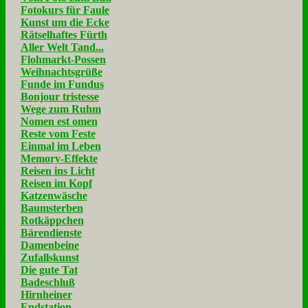
Fotokurs für Faule
Kunst um die Ecke
Rätselhaftes Fürth
Aller Welt Tand...
Flohmarkt-Possen
Weihnachtsgrüße
Funde im Fundus
Bonjour tristesse
Wege zum Ruhm
Nomen est omen
Reste vom Feste
Einmal im Leben
Memory-Effekte
Reisen ins Licht
Reisen im Kopf
Katzenwäsche
Baumsterben
Rotkäppchen
Bärendienste
Damenbeine
Zufallskunst
Die gute Tat
Badeschluß
Hirnheiner
Endstation