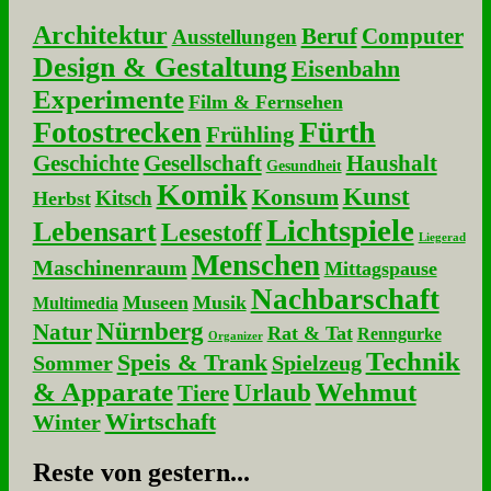
Architektur
Beruf
Computer
Ausstellungen
Design & Gestaltung
Eisenbahn
Experimente
Film & Fernsehen
Fotostrecken
Fürth
Frühling
Geschichte
Gesellschaft
Haushalt
Gesundheit
Komik
Kunst
Konsum
Kitsch
Herbst
Lichtspiele
Lebensart
Lesestoff
Liegerad
Menschen
Maschinenraum
Mittagspause
Nachbarschaft
Museen
Musik
Multimedia
Nürnberg
Natur
Rat & Tat
Renngurke
Organizer
Technik
Speis & Trank
Sommer
Spielzeug
& Apparate
Wehmut
Urlaub
Tiere
Wirtschaft
Winter
Re­ste von ge­stern...