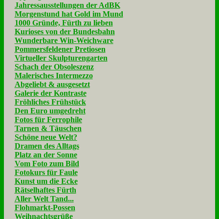
Jahressausstellungen der AdBK
Morgenstund hat Gold im Mund
1000 Gründe, Fürth zu lieben
Kurioses von der Bundesbahn
Wunderbare Win-Weichware
Pommersfeldener Pretiosen
Virtueller Skulpturengarten
Schach der Obsoleszenz
Malerisches Intermezzo
Abgeliebt & ausgesetzt
Galerie der Kontraste
Fröhliches Frühstück
Den Euro umgedreht
Fotos für Ferrophile
Tarnen & Täuschen
Schöne neue Welt?
Dramen des Alltags
Platz an der Sonne
Vom Foto zum Bild
Fotokurs für Faule
Kunst um die Ecke
Rätselhaftes Fürth
Aller Welt Tand...
Flohmarkt-Possen
Weihnachtsgrüße