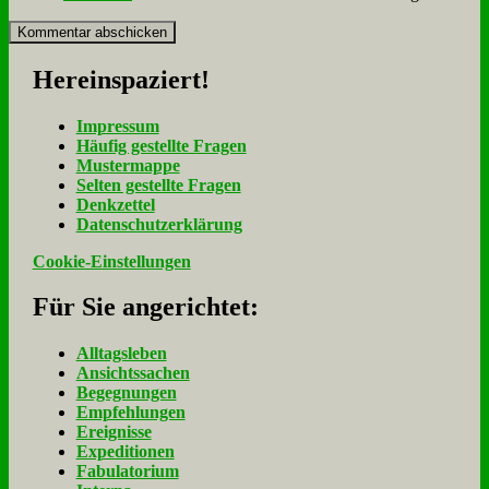
Her­ein­spa­ziert!
Im­pres­sum
Häu­fig ge­stell­te Fra­gen
Mu­ster­map­pe
Sel­ten ge­stell­te Fra­gen
Denk­zet­tel
Da­ten­schutz­er­klä­rung
Cookie-Einstellungen
Für Sie an­ge­rich­tet:
Alltagsleben
Ansichtssachen
Begegnungen
Empfehlungen
Ereignisse
Expeditionen
Fabulatorium