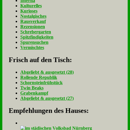
Interna
Kulturelles
Kurioses
Nostalgisches
Rausverkauf
Rezensionen
Schrebergarten
Spitzfindigkeiten
Spurensuchen
Vermischtes
Frisch auf den Tisch:
Ab­ge­liebt & aus­ge­setzt (28)
Rol­len­de Re­pu­blik
Schorn­stein­früh­stück
Twin Beaks
Gra­ben­kampf
Ab­ge­liebt & aus­ge­setzt (27)
Empfehlungen des Hauses: