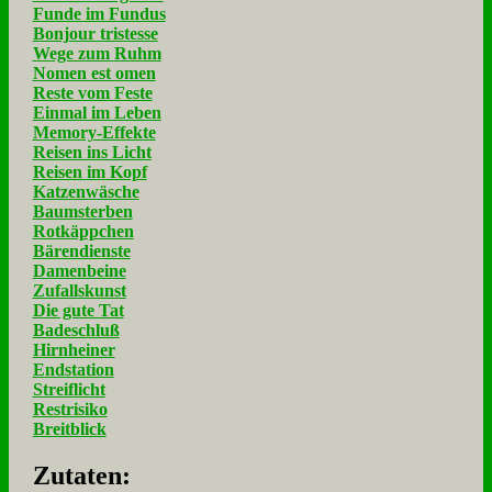
Funde im Fundus
Bonjour tristesse
Wege zum Ruhm
Nomen est omen
Reste vom Feste
Einmal im Leben
Memory-Effekte
Reisen ins Licht
Reisen im Kopf
Katzenwäsche
Baumsterben
Rotkäppchen
Bärendienste
Damenbeine
Zufallskunst
Die gute Tat
Badeschluß
Hirnheiner
Endstation
Streiflicht
Restrisiko
Breitblick
Zu­ta­ten: