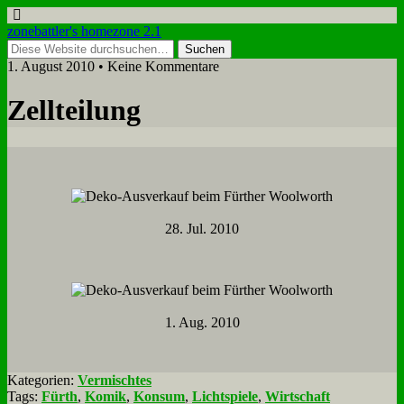
zonebattler's homezone 2.1
1. August 2010 • Keine Kommentare
Zell­tei­lung
28. Jul. 2010
1. Aug. 2010
Kategorien:
Vermischtes
Tags:
Fürth
,
Komik
,
Konsum
,
Lichtspiele
,
Wirtschaft