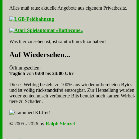
Alles muß raus: aktuelle An­ge­bo­te aus eigenem Privatbesitz.
Was hier zu sehen ist, ist sämt­lich noch zu haben!
Auf Wie­der­se­hen...
Öffnungszeiten:
Täglich
von
0:00
bis
24:00 Uhr
Dieses Weblog besteht zu 100% aus wie­der­auf­bereite­ten Bytes
und ist völlig rück­stands­frei ent­sorg­bar. Zur Herstellung wurden
weder gen­tech­nisch veränderte Bits benutzt noch kamen Wir­bel­
tiere zu Scha­den.
© 2005 - 2026 by
Ralph Stenzel