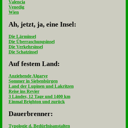
Valencia
Venedig
Wien
Ah, jetzt, ja, ei­ne In­sel:
Die Lärminsel
Die Überraschungsinsel
Die Verkehrsinsel
Die Schatzinsel
Auf fe­stem Land:
Anziehende Algarve
Sommer in Siebenbürgen
Land der Lupinen und Lakritzen
Reise ins Revier
3 Länder, 12 Tage und 1400 km
Einmal Brighton und zurück
Dau­er­bren­ner:
Typologie d. Bedürfnisanstalten