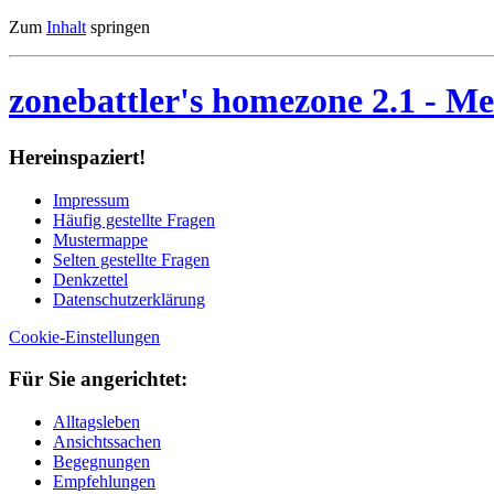
Zum
Inhalt
springen
zonebattler's homezone 2.1
- Me
Her­ein­spa­ziert!
Im­pres­sum
Häu­fig ge­stell­te Fra­gen
Mu­ster­map­pe
Sel­ten ge­stell­te Fra­gen
Denk­zet­tel
Da­ten­schutz­er­klä­rung
Cookie-Einstellungen
Für Sie an­ge­rich­tet:
Alltagsleben
Ansichtssachen
Begegnungen
Empfehlungen