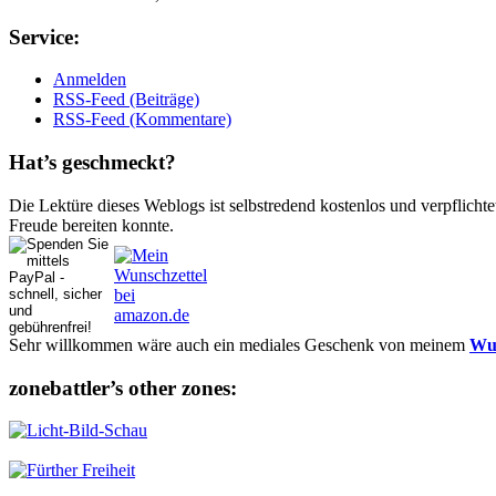
Ser­vice:
Anmelden
RSS-Feed (Beiträge)
RSS-Feed (Kommentare)
Hat’s ge­schmeckt?
Die Lektüre dieses Weblogs ist selbstredend kostenlos und ver­pflich­te
Freude bereiten konnte.
Sehr willkommen wäre auch ein mediales Geschenk von meinem
Wun
zonebattler’s other zo­nes: