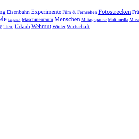
ng
Fotostrecken
Experimente
Eisenbahn
Frü
Film & Fernsehen
ele
Menschen
Maschinenraum
Mittagspause
Mus
Multimedia
Liegerad
e
Wehmut
Urlaub
Tiere
Wirtschaft
Winter