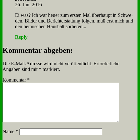
26. Juni 2016
Ei was? Ich war heu­er zum er­sten Mal über­haupt in Schwe­
den. Bil­der und Be­richt­erstat­tung fol­gen, muß erst mich und
den hei­mi­schen Haus­halt sor­tie­ren...
Reply
Kommentar abgeben:
Die E-Mail-Adresse wird nicht veröffentlicht.
Erforderliche
Angaben sind mit
*
markiert.
Kommentar
*
Name
*