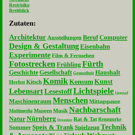
Restrisiko
Breitblick
Zu­ta­ten:
Architektur
Beruf
Computer
Ausstellungen
Design & Gestaltung
Eisenbahn
Experimente
Film & Fernsehen
Fotostrecken
Fürth
Frühling
Geschichte
Gesellschaft
Haushalt
Gesundheit
Komik
Kunst
Konsum
Kitsch
Herbst
Lichtspiele
Lebensart
Lesestoff
Liegerad
Menschen
Maschinenraum
Mittagspause
Nachbarschaft
Museen
Musik
Multimedia
Nürnberg
Natur
Rat & Tat
Renngurke
Organizer
Technik
Speis & Trank
Sommer
Spielzeug