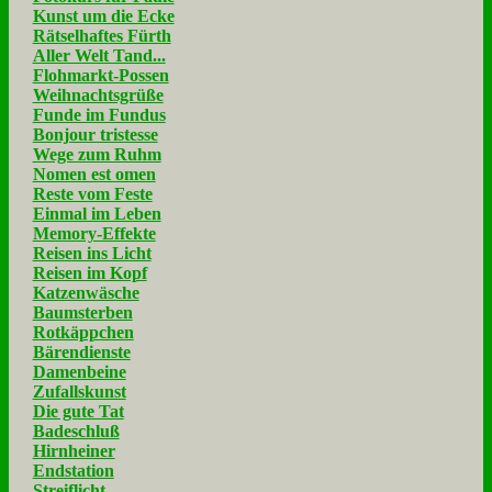
Kunst um die Ecke
Rätselhaftes Fürth
Aller Welt Tand...
Flohmarkt-Possen
Weihnachtsgrüße
Funde im Fundus
Bonjour tristesse
Wege zum Ruhm
Nomen est omen
Reste vom Feste
Einmal im Leben
Memory-Effekte
Reisen ins Licht
Reisen im Kopf
Katzenwäsche
Baumsterben
Rotkäppchen
Bärendienste
Damenbeine
Zufallskunst
Die gute Tat
Badeschluß
Hirnheiner
Endstation
Streiflicht