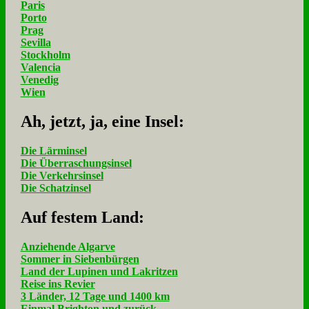
Paris
Porto
Prag
Sevilla
Stockholm
Valencia
Venedig
Wien
Ah, jetzt, ja, ei­ne In­sel:
Die Lärminsel
Die Überraschungsinsel
Die Verkehrsinsel
Die Schatzinsel
Auf fe­stem Land:
Anziehende Algarve
Sommer in Siebenbürgen
Land der Lupinen und Lakritzen
Reise ins Revier
3 Länder, 12 Tage und 1400 km
Einmal Brighton und zurück