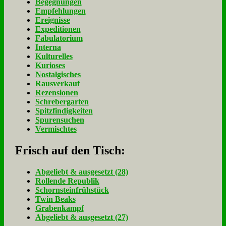
Begegnungen
Empfehlungen
Ereignisse
Expeditionen
Fabulatorium
Interna
Kulturelles
Kurioses
Nostalgisches
Rausverkauf
Rezensionen
Schrebergarten
Spitzfindigkeiten
Spurensuchen
Vermischtes
Frisch auf den Tisch:
Ab­ge­liebt & aus­ge­setzt (28)
Rol­len­de Re­pu­blik
Schorn­stein­früh­stück
Twin Beaks
Gra­ben­kampf
Ab­ge­liebt & aus­ge­setzt (27)