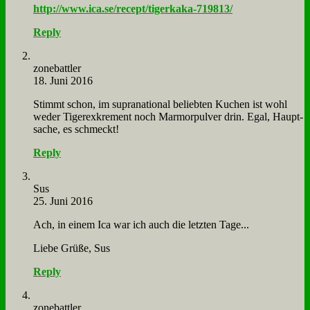
http://www.ica.se/recept/tigerkaka-719813/
Reply
zone­batt­ler
18. Juni 2016
Stimmt schon, im su­pra­na­tio­nal be­lieb­ten Ku­chen ist wohl
we­der Ti­ger­ex­kre­ment noch Mar­mor­pul­ver drin. Egal, Haupt­
sa­che, es schmeckt!
Reply
Sus
25. Juni 2016
Ach, in ei­nem Ica war ich auch die letz­ten Ta­ge...
Lie­be Grü­ße, Sus
Reply
zone­batt­ler