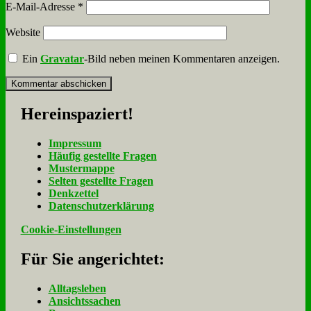
E-Mail-Adresse
*
Website
Ein
Gravatar
-Bild neben meinen Kommentaren anzeigen.
Her­ein­spa­ziert!
Im­pres­sum
Häu­fig ge­stell­te Fra­gen
Mu­ster­map­pe
Sel­ten ge­stell­te Fra­gen
Denk­zet­tel
Da­ten­schutz­er­klä­rung
Cookie-Einstellungen
Für Sie an­ge­rich­tet:
Alltagsleben
Ansichtssachen