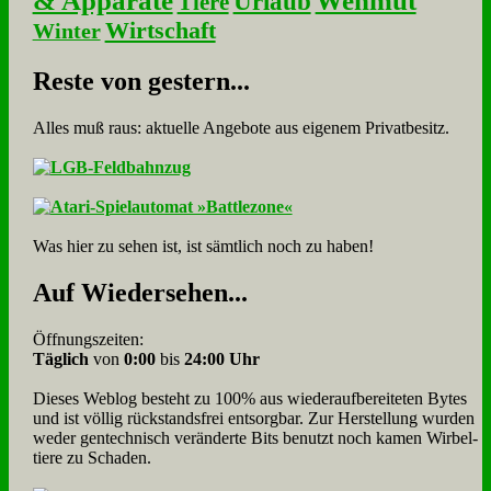
& Apparate
Wehmut
Urlaub
Tiere
Wirtschaft
Winter
Re­ste von ge­stern...
Alles muß raus: aktuelle An­ge­bo­te aus eigenem Privatbesitz.
Was hier zu sehen ist, ist sämt­lich noch zu haben!
Auf Wie­der­se­hen...
Öffnungszeiten:
Täglich
von
0:00
bis
24:00 Uhr
Dieses Weblog besteht zu 100% aus wie­der­auf­bereite­ten Bytes
und ist völlig rück­stands­frei ent­sorg­bar. Zur Herstellung wurden
weder gen­tech­nisch veränderte Bits benutzt noch kamen Wir­bel­
tiere zu Scha­den.