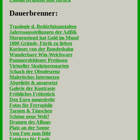
Dau­er­bren­ner:
Typologie d. Bedürfnisanstalten
Jahressausstellungen der AdBK
Morgenstund hat Gold im Mund
1000 Gründe, Fürth zu lieben
Kurioses von der Bundesbahn
Wunderbare Win-Weichware
Pommersfeldener Pretiosen
Virtueller Skulpturengarten
Schach der Obsoleszenz
Malerisches Intermezzo
Abgeliebt & ausgesetzt
Galerie der Kontraste
Fröhliches Frühstück
Den Euro umgedreht
Fotos für Ferrophile
Tarnen & Täuschen
Schöne neue Welt?
Dramen des Alltags
Platz an der Sonne
Vom Foto zum Bild
Fotokurs für Faule