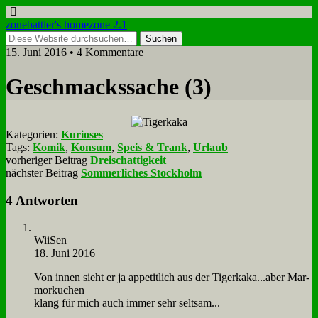
zonebattler's homezone 2.1
15. Juni 2016 • 4 Kommentare
Ge­schmacks­sa­che (3)
Kategorien:
Kurioses
Tags:
Komik
,
Konsum
,
Speis & Trank
,
Urlaub
vorheriger Beitrag
Dreischattigkeit
nächster Beitrag
Sommerliches Stockholm
4 Antworten
WiiSen
18. Juni 2016
Von in­nen sieht er ja ap­pe­tit­lich aus der Tigerkaka...aber Mar­
mor­ku­chen
klang für mich auch im­mer sehr selt­sam...