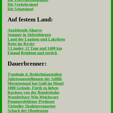
Die Verkehrsinsel
Die Schatzinsel
Auf fe­stem Land:
Anziehende Algarve
Sommer in Siebenbürgen
Land der Lupinen und Lakritzen
Reise ins Revier
3 Länder, 12 Tage und 1400 km
Einmal Brighton und zurück
Dau­er­bren­ner:
Typologie d. Bedürfnisanstalten
Jahressausstellungen der AdBK
Morgenstund hat Gold im Mund
1000 Gründe, Fürth zu lieben
Kurioses von der Bundesbahn
Wunderbare Win-Weichware
Pommersfeldener Pretiosen
Virtueller Skulpturengarten
Schach der Obsoleszenz