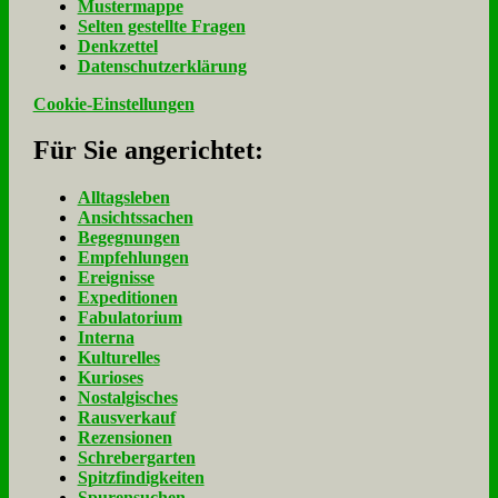
Mu­ster­map­pe
Sel­ten ge­stell­te Fra­gen
Denk­zet­tel
Da­ten­schutz­er­klä­rung
Cookie-Einstellungen
Für Sie an­ge­rich­tet:
Alltagsleben
Ansichtssachen
Begegnungen
Empfehlungen
Ereignisse
Expeditionen
Fabulatorium
Interna
Kulturelles
Kurioses
Nostalgisches
Rausverkauf
Rezensionen
Schrebergarten
Spitzfindigkeiten
Spurensuchen