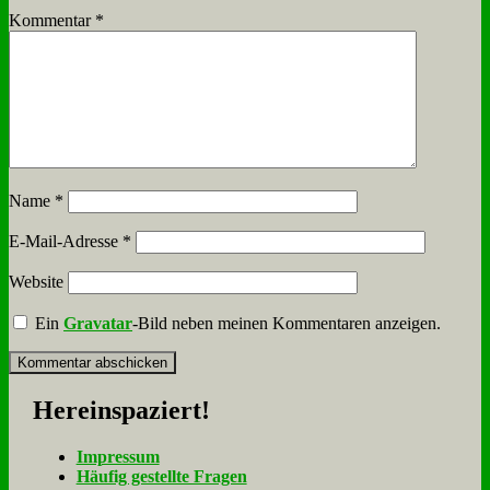
Kommentar
*
Name
*
E-Mail-Adresse
*
Website
Ein
Gravatar
-Bild neben meinen Kommentaren anzeigen.
Her­ein­spa­ziert!
Im­pres­sum
Häu­fig ge­stell­te Fra­gen