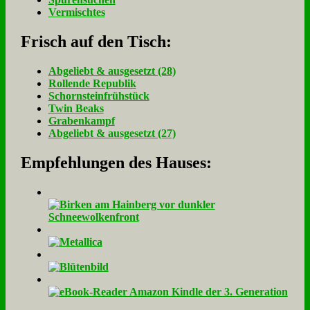
Vermischtes
Frisch auf den Tisch:
Ab­ge­liebt & aus­ge­setzt (28)
Rol­len­de Re­pu­blik
Schorn­stein­früh­stück
Twin Beaks
Gra­ben­kampf
Ab­ge­liebt & aus­ge­setzt (27)
Empfehlungen des Hauses: