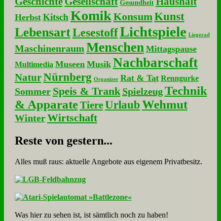
Geschichte
Gesellschaft
Haushalt
Gesundheit
Komik
Kunst
Konsum
Kitsch
Herbst
Lichtspiele
Lebensart
Lesestoff
Liegerad
Menschen
Maschinenraum
Mittagspause
Nachbarschaft
Museen
Musik
Multimedia
Nürnberg
Natur
Rat & Tat
Renngurke
Organizer
Technik
Speis & Trank
Sommer
Spielzeug
& Apparate
Wehmut
Urlaub
Tiere
Wirtschaft
Winter
Re­ste von ge­stern...
Alles muß raus: aktuelle An­ge­bo­te aus eigenem Privatbesitz.
Was hier zu sehen ist, ist sämt­lich noch zu haben!