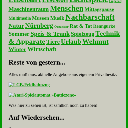
Liegerad
Menschen
Maschinenraum
Mittagspause
Nachbarschaft
Museen
Musik
Multimedia
Nürnberg
Natur
Rat & Tat
Renngurke
Organizer
Technik
Speis & Trank
Sommer
Spielzeug
& Apparate
Wehmut
Urlaub
Tiere
Wirtschaft
Winter
Re­ste von ge­stern...
Alles muß raus: aktuelle An­ge­bo­te aus eigenem Privatbesitz.
Was hier zu sehen ist, ist sämt­lich noch zu haben!
Auf Wie­der­se­hen...