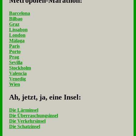
Me­tro­po­len-Ma­ra­thon:
Barcelona
Bilbao
Graz
Lissabon
London
Málaga
Paris
Porto
Prag
Sevilla
Stockholm
Valencia
Venedig
Wien
Ah, jetzt, ja, ei­ne In­sel:
Die Lärminsel
Die Überraschungsinsel
Die Verkehrsinsel
Die Schatzinsel