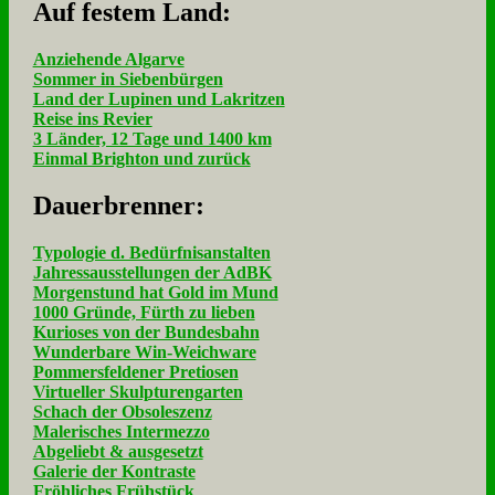
Auf fe­stem Land:
Anziehende Algarve
Sommer in Siebenbürgen
Land der Lupinen und Lakritzen
Reise ins Revier
3 Länder, 12 Tage und 1400 km
Einmal Brighton und zurück
Dau­er­bren­ner:
Typologie d. Bedürfnisanstalten
Jahressausstellungen der AdBK
Morgenstund hat Gold im Mund
1000 Gründe, Fürth zu lieben
Kurioses von der Bundesbahn
Wunderbare Win-Weichware
Pommersfeldener Pretiosen
Virtueller Skulpturengarten
Schach der Obsoleszenz
Malerisches Intermezzo
Abgeliebt & ausgesetzt
Galerie der Kontraste
Fröhliches Frühstück