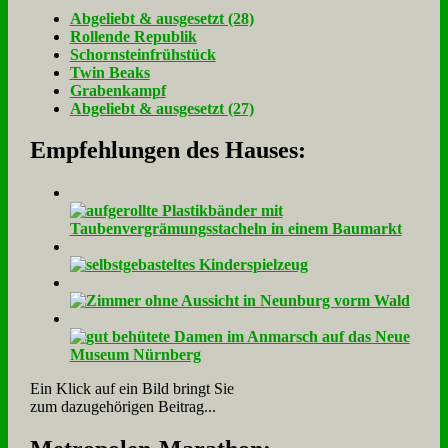
Ab­ge­liebt & aus­ge­setzt (28)
Rol­len­de Re­pu­blik
Schorn­stein­früh­stück
Twin Beaks
Gra­ben­kampf
Ab­ge­liebt & aus­ge­setzt (27)
Empfehlungen des Hauses:
Ein Klick auf ein Bild bringt Sie
zum dazugehörigen Beitrag...