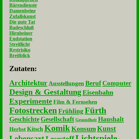
Bärendienste
Damenbeine
Zufallskunst
Die gute Tat
Badeschluß
Hirnheiner
Endstation
Streiflicht
Restrisiko
Breitblick
Zu­ta­ten:
Architektur
Beruf
Computer
Ausstellungen
Design & Gestaltung
Eisenbahn
Experimente
Film & Fernsehen
Fotostrecken
Fürth
Frühling
Geschichte
Gesellschaft
Haushalt
Gesundheit
Komik
Kunst
Konsum
Kitsch
Herbst
Lichtspiele
Lebensart
Lesestoff