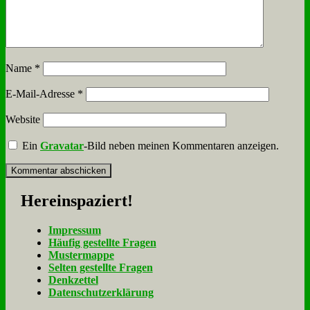
Name
*
E-Mail-Adresse
*
Website
Ein
Gravatar
-Bild neben meinen Kommentaren anzeigen.
Her­ein­spa­ziert!
Im­pres­sum
Häu­fig ge­stell­te Fra­gen
Mu­ster­map­pe
Sel­ten ge­stell­te Fra­gen
Denk­zet­tel
Da­ten­schutz­er­klä­rung