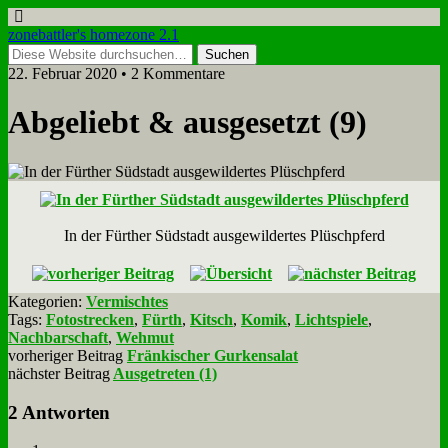
zonebattler's homezone 2.1
22. Februar 2020 • 2 Kommentare
Ab­ge­liebt & aus­ge­setzt (9)
In der Für­ther Süd­stadt aus­ge­wil­der­tes Plüsch­pferd
Kategorien:
Vermischtes
Tags:
Fotostrecken
,
Fürth
,
Kitsch
,
Komik
,
Lichtspiele
,
Nachbarschaft
,
Wehmut
vorheriger Beitrag
Fränkischer Gurkensalat
nächster Beitrag
Ausgetreten (1)
2 Antworten