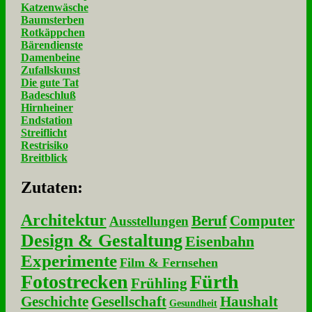
Katzenwäsche
Baumsterben
Rotkäppchen
Bärendienste
Damenbeine
Zufallskunst
Die gute Tat
Badeschluß
Hirnheiner
Endstation
Streiflicht
Restrisiko
Breitblick
Zu­ta­ten:
Architektur
Beruf
Computer
Ausstellungen
Design & Gestaltung
Eisenbahn
Experimente
Film & Fernsehen
Fotostrecken
Fürth
Frühling
Geschichte
Gesellschaft
Haushalt
Gesundheit