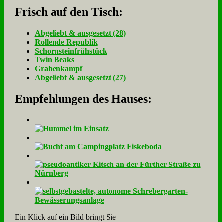
Frisch auf den Tisch:
Ab­ge­liebt & aus­ge­setzt (28)
Rol­len­de Re­pu­blik
Schorn­stein­früh­stück
Twin Beaks
Gra­ben­kampf
Ab­ge­liebt & aus­ge­setzt (27)
Empfehlungen des Hauses:
Ein Klick auf ein Bild bringt Sie