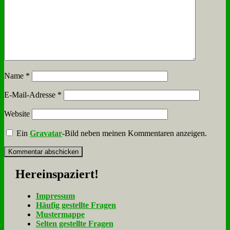
Name
*
E-Mail-Adresse
*
Website
Ein
Gravatar
-Bild neben meinen Kommentaren anzeigen.
Her­ein­spa­ziert!
Im­pres­sum
Häu­fig ge­stell­te Fra­gen
Mu­ster­map­pe
Sel­ten ge­stell­te Fra­gen