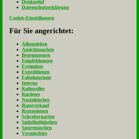
Denk­zet­tel
Da­ten­schutz­er­klä­rung
Cookie-Einstellungen
Für Sie an­ge­rich­tet:
Alltagsleben
Ansichtssachen
Begegnungen
Empfehlungen
Ereignisse
Expeditionen
Fabulatorium
Interna
Kulturelles
Kurioses
Nostalgisches
Rausverkauf
Rezensionen
Schrebergarten
Spitzfindigkeiten
Spurensuchen
Vermischtes