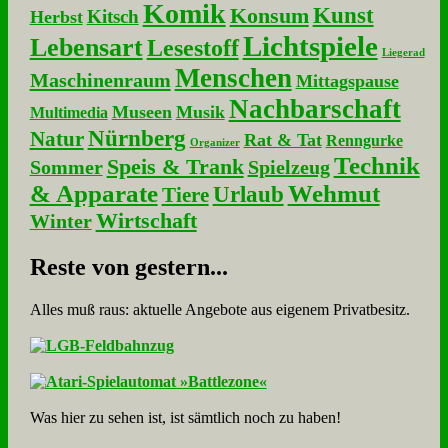
Komik
Kunst
Konsum
Kitsch
Herbst
Lichtspiele
Lebensart
Lesestoff
Liegerad
Menschen
Maschinenraum
Mittagspause
Nachbarschaft
Museen
Musik
Multimedia
Nürnberg
Natur
Rat & Tat
Renngurke
Organizer
Technik
Speis & Trank
Sommer
Spielzeug
& Apparate
Wehmut
Urlaub
Tiere
Wirtschaft
Winter
Re­ste von ge­stern...
Alles muß raus: aktuelle An­ge­bo­te aus eigenem Privatbesitz.
Was hier zu sehen ist, ist sämt­lich noch zu haben!