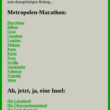
zum dazugehörigen Beitrag...
Me­tro­po­len-Ma­ra­thon:
Barcelona
Bilbao
Graz
Lissabon
London
Málaga
Paris
Porto
Prag
Sevilla
Stockholm
Valencia
Venedig
Wien
Ah, jetzt, ja, ei­ne In­sel:
Die Lärminsel
Die Überraschungsinsel
Die Verkehrsinsel