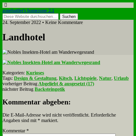
zonebattler's homezone 2.1
24. September 2022 • Keine Kommentare
Land­ho­tel
Kategorien:
Kurioses
Tags:
Design & Gestaltung
,
Kitsch
,
Lichtspiele
,
Natur
,
Urlaub
vorheriger Beitrag
Abgeliebt & ausgesetzt (17)
nächster Beitrag
Backsteingotik
Kommentar abgeben:
Die E-Mail-Adresse wird nicht veröffentlicht.
Erforderliche
Angaben sind mit
*
markiert.
Kommentar
*