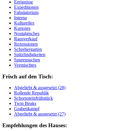
Ereignisse
Expeditionen
Fabulatorium
Interna
Kulturelles
Kurioses
Nostalgisches
Rausverkauf
Rezensionen
Schrebergarten
Spitzfindigkeiten
Spurensuchen
Vermischtes
Frisch auf den Tisch:
Ab­ge­liebt & aus­ge­setzt (28)
Rol­len­de Re­pu­blik
Schorn­stein­früh­stück
Twin Beaks
Gra­ben­kampf
Ab­ge­liebt & aus­ge­setzt (27)
Empfehlungen des Hauses: