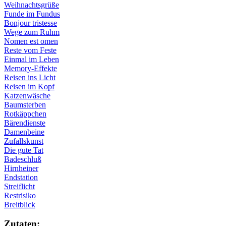
Weihnachtsgrüße
Funde im Fundus
Bonjour tristesse
Wege zum Ruhm
Nomen est omen
Reste vom Feste
Einmal im Leben
Memory-Effekte
Reisen ins Licht
Reisen im Kopf
Katzenwäsche
Baumsterben
Rotkäppchen
Bärendienste
Damenbeine
Zufallskunst
Die gute Tat
Badeschluß
Hirnheiner
Endstation
Streiflicht
Restrisiko
Breitblick
Zu­ta­ten: