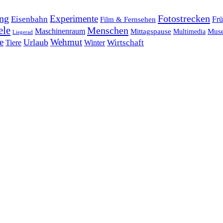
ng
Fotostrecken
Experimente
Eisenbahn
Frü
Film & Fernsehen
ele
Menschen
Maschinenraum
Mittagspause
Mus
Multimedia
Liegerad
e
Wehmut
Urlaub
Tiere
Wirtschaft
Winter