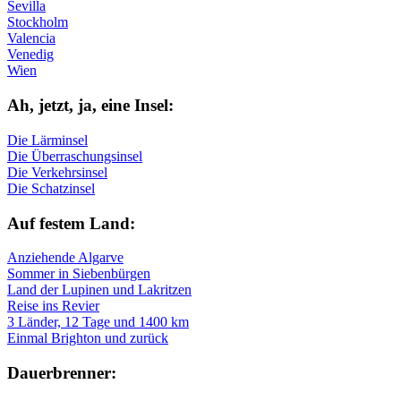
Sevilla
Stockholm
Valencia
Venedig
Wien
Ah, jetzt, ja, ei­ne In­sel:
Die Lärminsel
Die Überraschungsinsel
Die Verkehrsinsel
Die Schatzinsel
Auf fe­stem Land:
Anziehende Algarve
Sommer in Siebenbürgen
Land der Lupinen und Lakritzen
Reise ins Revier
3 Länder, 12 Tage und 1400 km
Einmal Brighton und zurück
Dau­er­bren­ner: