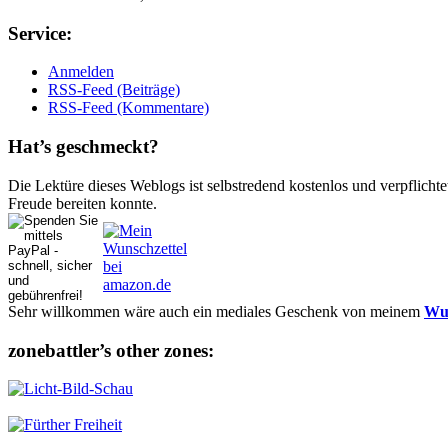
Ser­vice:
Anmelden
RSS-Feed (Beiträge)
RSS-Feed (Kommentare)
Hat’s ge­schmeckt?
Die Lektüre dieses Weblogs ist selbstredend kostenlos und ver­pflich­te
Freude bereiten konnte.
Sehr willkommen wäre auch ein mediales Geschenk von meinem
Wun
zonebattler’s other zo­nes: