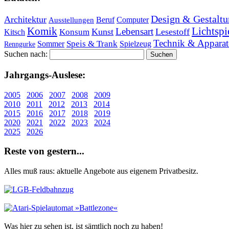
Design & Gestaltu
Architektur
Beruf
Computer
Ausstellungen
Lichtspi
Komik
Lebensart
Kunst
Lesestoff
Konsum
Kitsch
Technik & Apparat
Speis & Trank
Sommer
Spielzeug
Renngurke
Suchen nach:
Jahr­gangs-Aus­le­se:
2005
2006
2007
2008
2009
2010
2011
2012
2013
2014
2015
2016
2017
2018
2019
2020
2021
2022
2023
2024
2025
2026
Re­ste von ge­stern...
Alles muß raus: aktuelle An­ge­bo­te aus eigenem Privatbesitz.
Was hier zu sehen ist, ist sämt­lich noch zu haben!