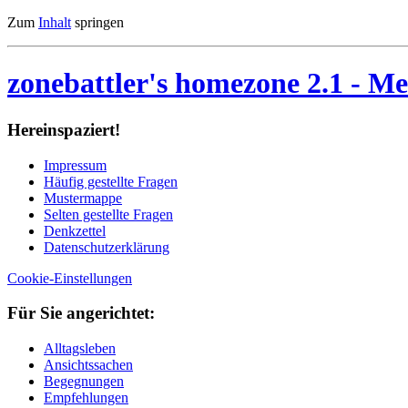
Zum
Inhalt
springen
zonebattler's homezone 2.1
- Me
Her­ein­spa­ziert!
Im­pres­sum
Häu­fig ge­stell­te Fra­gen
Mu­ster­map­pe
Sel­ten ge­stell­te Fra­gen
Denk­zet­tel
Da­ten­schutz­er­klä­rung
Cookie-Einstellungen
Für Sie an­ge­rich­tet:
Alltagsleben
Ansichtssachen
Begegnungen
Empfehlungen