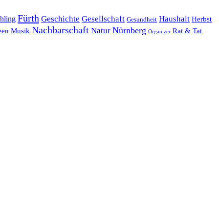
Fürth
hling
Geschichte
Gesellschaft
Haushalt
Herbst
Gesundheit
Nachbarschaft
Nürnberg
Natur
een
Musik
Rat & Tat
Organizer