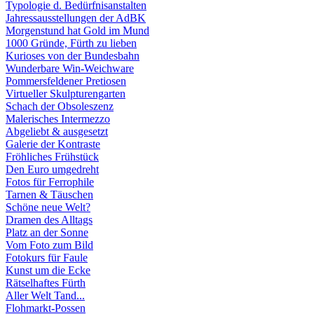
Typologie d. Bedürfnisanstalten
Jahressausstellungen der AdBK
Morgenstund hat Gold im Mund
1000 Gründe, Fürth zu lieben
Kurioses von der Bundesbahn
Wunderbare Win-Weichware
Pommersfeldener Pretiosen
Virtueller Skulpturengarten
Schach der Obsoleszenz
Malerisches Intermezzo
Abgeliebt & ausgesetzt
Galerie der Kontraste
Fröhliches Frühstück
Den Euro umgedreht
Fotos für Ferrophile
Tarnen & Täuschen
Schöne neue Welt?
Dramen des Alltags
Platz an der Sonne
Vom Foto zum Bild
Fotokurs für Faule
Kunst um die Ecke
Rätselhaftes Fürth
Aller Welt Tand...
Flohmarkt-Possen