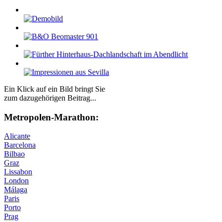
Ein Klick auf ein Bild bringt Sie
zum dazugehörigen Beitrag...
Me­tro­po­len-Ma­ra­thon:
Alicante
Barcelona
Bilbao
Graz
Lissabon
London
Málaga
Paris
Porto
Prag