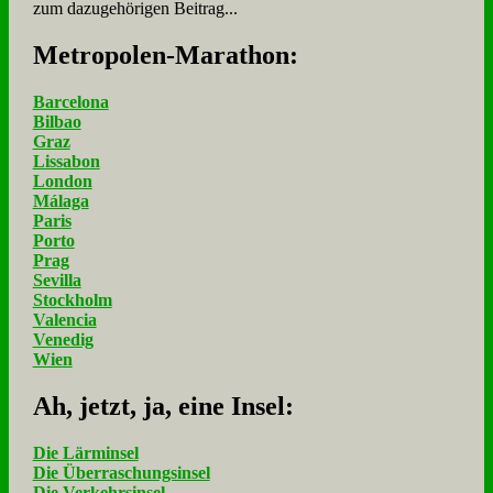
zum dazugehörigen Beitrag...
Me­tro­po­len-Ma­ra­thon:
Barcelona
Bilbao
Graz
Lissabon
London
Málaga
Paris
Porto
Prag
Sevilla
Stockholm
Valencia
Venedig
Wien
Ah, jetzt, ja, ei­ne In­sel:
Die Lärminsel
Die Überraschungsinsel
Die Verkehrsinsel