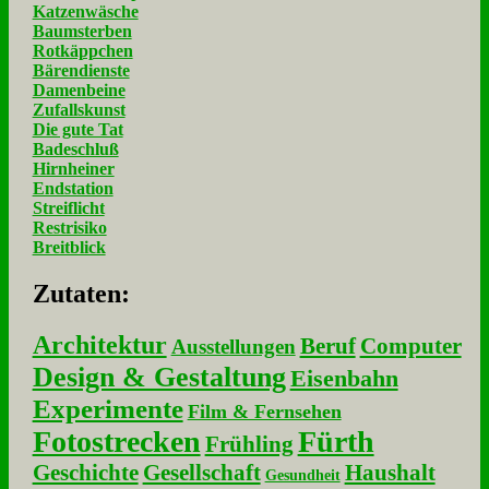
Katzenwäsche
Baumsterben
Rotkäppchen
Bärendienste
Damenbeine
Zufallskunst
Die gute Tat
Badeschluß
Hirnheiner
Endstation
Streiflicht
Restrisiko
Breitblick
Zu­ta­ten:
Architektur
Beruf
Computer
Ausstellungen
Design & Gestaltung
Eisenbahn
Experimente
Film & Fernsehen
Fotostrecken
Fürth
Frühling
Geschichte
Gesellschaft
Haushalt
Gesundheit