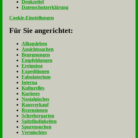
Denk­zet­tel
Da­ten­schutz­er­klä­rung
Cookie-Einstellungen
Für Sie an­ge­rich­tet:
Alltagsleben
Ansichtssachen
Begegnungen
Empfehlungen
Ereignisse
Expeditionen
Fabulatorium
Interna
Kulturelles
Kurioses
Nostalgisches
Rausverkauf
Rezensionen
Schrebergarten
Spitzfindigkeiten
Spurensuchen
Vermischtes