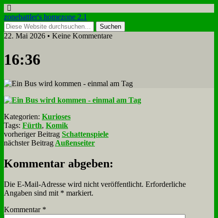
zonebattler's homezone 2.1
22. Mai 2026 • Keine Kommentare
16:36
Kategorien:
Kurioses
Tags:
Fürth
,
Komik
vorheriger Beitrag
Schattenspiele
nächster Beitrag
Außenseiter
Kommentar abgeben:
Die E-Mail-Adresse wird nicht veröffentlicht.
Erforderliche
Angaben sind mit
*
markiert.
Kommentar
*