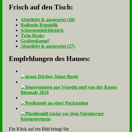
Frisch auf den Tisch:
Ab­ge­liebt & aus­ge­setzt (28)
Rol­len­de Re­pu­blik
Schorn­stein­früh­stück
Twin Beaks
Gra­ben­kampf
Ab­ge­liebt & aus­ge­setzt (27)
Empfehlungen des Hauses:
Ein Klick auf ein Bild bringt Sie