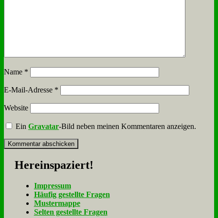
Name
*
E-Mail-Adresse
*
Website
Ein
Gravatar
-Bild neben meinen Kommentaren anzeigen.
Her­ein­spa­ziert!
Im­pres­sum
Häu­fig ge­stell­te Fra­gen
Mu­ster­map­pe
Sel­ten ge­stell­te Fra­gen