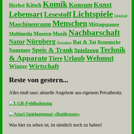
Komik
Kunst
Konsum
Kitsch
Herbst
Lichtspiele
Lebensart
Lesestoff
Liegerad
Menschen
Maschinenraum
Mittagspause
Nachbarschaft
Museen
Musik
Multimedia
Nürnberg
Natur
Rat & Tat
Renngurke
Organizer
Technik
Speis & Trank
Sommer
Spielzeug
& Apparate
Wehmut
Urlaub
Tiere
Wirtschaft
Winter
Re­ste von ge­stern...
Alles muß raus: aktuelle An­ge­bo­te aus eigenem Privatbesitz.
Was hier zu sehen ist, ist sämt­lich noch zu haben!