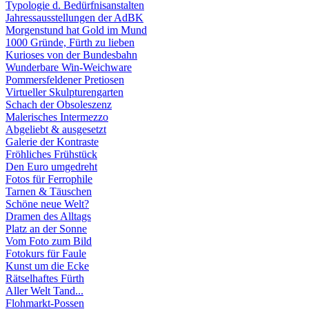
Typologie d. Bedürfnisanstalten
Jahressausstellungen der AdBK
Morgenstund hat Gold im Mund
1000 Gründe, Fürth zu lieben
Kurioses von der Bundesbahn
Wunderbare Win-Weichware
Pommersfeldener Pretiosen
Virtueller Skulpturengarten
Schach der Obsoleszenz
Malerisches Intermezzo
Abgeliebt & ausgesetzt
Galerie der Kontraste
Fröhliches Frühstück
Den Euro umgedreht
Fotos für Ferrophile
Tarnen & Täuschen
Schöne neue Welt?
Dramen des Alltags
Platz an der Sonne
Vom Foto zum Bild
Fotokurs für Faule
Kunst um die Ecke
Rätselhaftes Fürth
Aller Welt Tand...
Flohmarkt-Possen