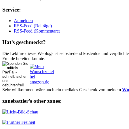
Ser­vice:
Anmelden
RSS-Feed (Beiträge)
RSS-Feed (Kommentare)
Hat’s ge­schmeckt?
Die Lektüre dieses Weblogs ist selbstredend kostenlos und ver­pflich­te
Freude bereiten konnte.
Sehr willkommen wäre auch ein mediales Geschenk von meinem
Wun
zonebattler’s other zo­nes: