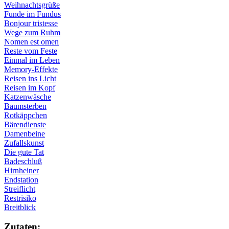
Weihnachtsgrüße
Funde im Fundus
Bonjour tristesse
Wege zum Ruhm
Nomen est omen
Reste vom Feste
Einmal im Leben
Memory-Effekte
Reisen ins Licht
Reisen im Kopf
Katzenwäsche
Baumsterben
Rotkäppchen
Bärendienste
Damenbeine
Zufallskunst
Die gute Tat
Badeschluß
Hirnheiner
Endstation
Streiflicht
Restrisiko
Breitblick
Zu­ta­ten: