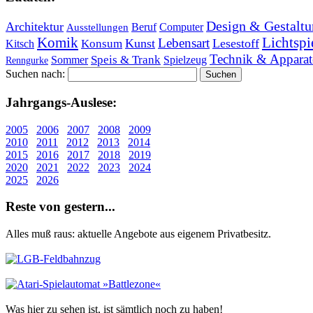
Design & Gestaltu
Architektur
Beruf
Computer
Ausstellungen
Lichtspi
Komik
Lebensart
Kunst
Lesestoff
Konsum
Kitsch
Technik & Apparat
Speis & Trank
Sommer
Spielzeug
Renngurke
Suchen nach:
Jahr­gangs-Aus­le­se:
2005
2006
2007
2008
2009
2010
2011
2012
2013
2014
2015
2016
2017
2018
2019
2020
2021
2022
2023
2024
2025
2026
Re­ste von ge­stern...
Alles muß raus: aktuelle An­ge­bo­te aus eigenem Privatbesitz.
Was hier zu sehen ist, ist sämt­lich noch zu haben!