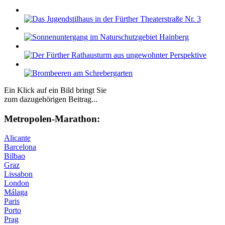
Ein Klick auf ein Bild bringt Sie
zum dazugehörigen Beitrag...
Me­tro­po­len-Ma­ra­thon:
Alicante
Barcelona
Bilbao
Graz
Lissabon
London
Málaga
Paris
Porto
Prag