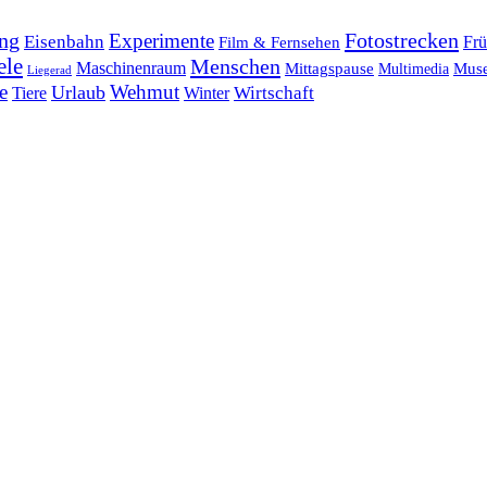
ng
Fotostrecken
Experimente
Eisenbahn
Frü
Film & Fernsehen
ele
Menschen
Maschinenraum
Mittagspause
Mus
Multimedia
Liegerad
e
Wehmut
Urlaub
Tiere
Wirtschaft
Winter