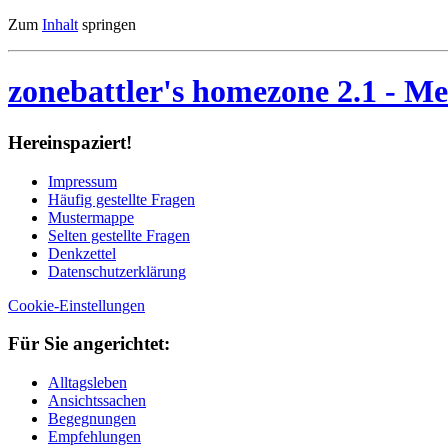
Zum
Inhalt
springen
zonebattler's homezone 2.1
- Me
Her­ein­spa­ziert!
Im­pres­sum
Häu­fig ge­stell­te Fra­gen
Mu­ster­map­pe
Sel­ten ge­stell­te Fra­gen
Denk­zet­tel
Da­ten­schutz­er­klä­rung
Cookie-Einstellungen
Für Sie an­ge­rich­tet:
Alltagsleben
Ansichtssachen
Begegnungen
Empfehlungen