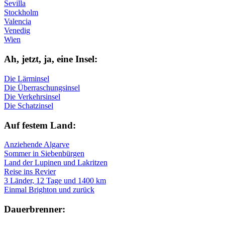
Sevilla
Stockholm
Valencia
Venedig
Wien
Ah, jetzt, ja, ei­ne In­sel:
Die Lärminsel
Die Überraschungsinsel
Die Verkehrsinsel
Die Schatzinsel
Auf fe­stem Land:
Anziehende Algarve
Sommer in Siebenbürgen
Land der Lupinen und Lakritzen
Reise ins Revier
3 Länder, 12 Tage und 1400 km
Einmal Brighton und zurück
Dau­er­bren­ner: