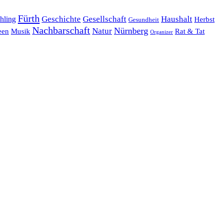
Fürth
hling
Geschichte
Gesellschaft
Haushalt
Herbst
Gesundheit
Nachbarschaft
Nürnberg
Natur
een
Musik
Rat & Tat
Organizer