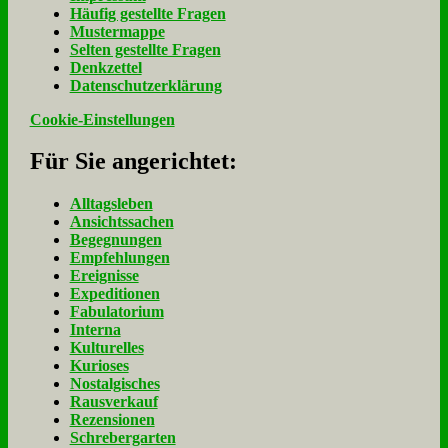
Häu­fig ge­stell­te Fra­gen
Mu­ster­map­pe
Sel­ten ge­stell­te Fra­gen
Denk­zet­tel
Da­ten­schutz­er­klä­rung
Cookie-Einstellungen
Für Sie an­ge­rich­tet:
Alltagsleben
Ansichtssachen
Begegnungen
Empfehlungen
Ereignisse
Expeditionen
Fabulatorium
Interna
Kulturelles
Kurioses
Nostalgisches
Rausverkauf
Rezensionen
Schrebergarten