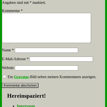
Angaben sind mit
*
markiert.
Kommentar
*
Name
*
E-Mail-Adresse
*
Website
Ein
Gravatar
-Bild neben meinen Kommentaren anzeigen.
Her­ein­spa­ziert!
Im­pres­sum