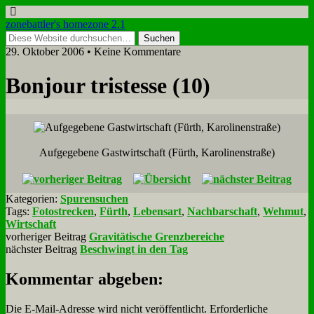
zonebattler's homezone 2.1
29. Oktober 2006 • Keine Kommentare
Bon­jour tri­stesse (10)
Auf­ge­ge­be­ne Gast­wirt­schaft (Fürth, Ka­ro­li­nen­stra­ße)
Kategorien:
Spurensuchen
Tags:
Fotostrecken
,
Fürth
,
Lebensart
,
Nachbarschaft
,
Wehmut
,
Wirtschaft
vorheriger Beitrag
Gravitätische Grenzbereiche
nächster Beitrag
Beschwingt in den Tag
Kommentar abgeben:
Die E-Mail-Adresse wird nicht veröffentlicht.
Erforderliche