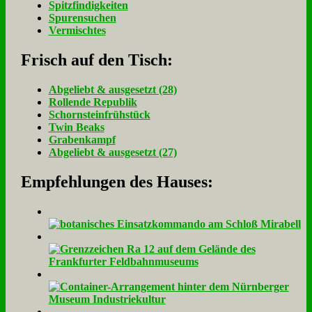
Spitzfindigkeiten
Spurensuchen
Vermischtes
Frisch auf den Tisch:
Ab­ge­liebt & aus­ge­setzt (28)
Rol­len­de Re­pu­blik
Schorn­stein­früh­stück
Twin Beaks
Gra­ben­kampf
Ab­ge­liebt & aus­ge­setzt (27)
Empfehlungen des Hauses: