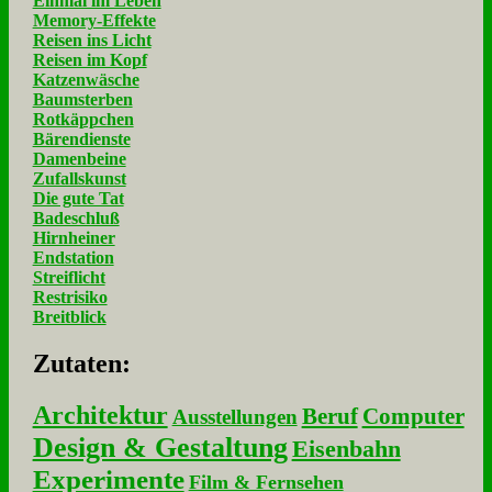
Einmal im Leben
Memory-Effekte
Reisen ins Licht
Reisen im Kopf
Katzenwäsche
Baumsterben
Rotkäppchen
Bärendienste
Damenbeine
Zufallskunst
Die gute Tat
Badeschluß
Hirnheiner
Endstation
Streiflicht
Restrisiko
Breitblick
Zu­ta­ten:
Architektur
Beruf
Computer
Ausstellungen
Design & Gestaltung
Eisenbahn
Experimente
Film & Fernsehen