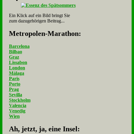
Ein Klick auf ein Bild bringt Sie
zum dazugehörigen Beitrag...
Me­tro­po­len-Ma­ra­thon:
Barcelona
Bilbao
Graz
Lissabon
London
Málaga
Paris
Porto
Prag
Sevilla
Stockholm
Valencia
Venedig
Wien
Ah, jetzt, ja, ei­ne In­sel: