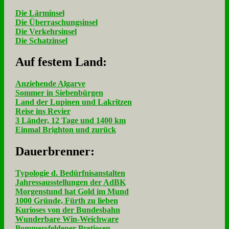
Die Lärminsel
Die Überraschungsinsel
Die Verkehrsinsel
Die Schatzinsel
Auf fe­stem Land:
Anziehende Algarve
Sommer in Siebenbürgen
Land der Lupinen und Lakritzen
Reise ins Revier
3 Länder, 12 Tage und 1400 km
Einmal Brighton und zurück
Dau­er­bren­ner:
Typologie d. Bedürfnisanstalten
Jahressausstellungen der AdBK
Morgenstund hat Gold im Mund
1000 Gründe, Fürth zu lieben
Kurioses von der Bundesbahn
Wunderbare Win-Weichware
Pommersfeldener Pretiosen