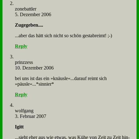
zone­batt­ler
5. Dezember 2006
Zu­ge­ge­ben....
...aber das hätt sich nicht so schön gestab­reimt! ;-)
Reply
prinz­ze­ss
10. Dezember 2006
bei uns ist das ein »knäusle«...darauf reimt sich
»päusle«...*sinnier*
Reply
wolf­gang
3. Februar 2007
Igitt
...sieht eher aus wie et­was, was Kü­he von Zeit zu Zeit hin­