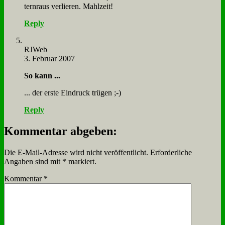
ternraus ver­lie­ren. Mahl­zeit!
Reply
RJ­Web
3. Februar 2007
So kann ...
... der er­ste Ein­druck trü­gen ;-)
Reply
Kommentar abgeben:
Die E-Mail-Adresse wird nicht veröffentlicht.
Erforderliche
Angaben sind mit
*
markiert.
Kommentar
*