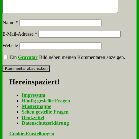
Name
*
E-Mail-Adresse
*
Website
Ein
Gravatar
-Bild neben meinen Kommentaren anzeigen.
Her­ein­spa­ziert!
Im­pres­sum
Häu­fig ge­stell­te Fra­gen
Mu­ster­map­pe
Sel­ten ge­stell­te Fra­gen
Denk­zet­tel
Da­ten­schutz­er­klä­rung
Cookie-Einstellungen