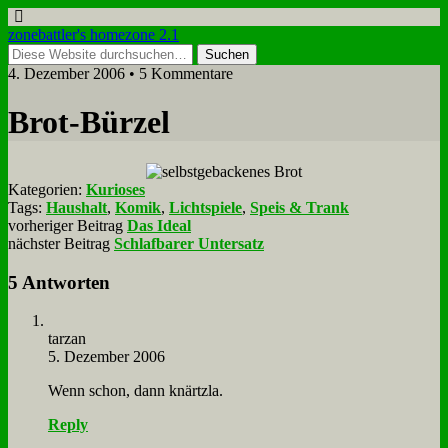
zonebattler's homezone 2.1
4. Dezember 2006 • 5 Kommentare
Brot-Bür­zel
Kategorien:
Kurioses
Tags:
Haushalt
,
Komik
,
Lichtspiele
,
Speis & Trank
vorheriger Beitrag
Das Ideal
nächster Beitrag
Schlafbarer Untersatz
5 Antworten
tar­zan
5. Dezember 2006
Wenn schon, dann knärtzla.
Reply