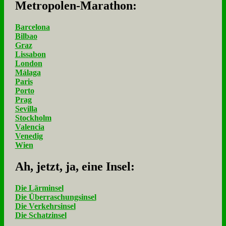
Me­tro­po­len-Ma­ra­thon:
Barcelona
Bilbao
Graz
Lissabon
London
Málaga
Paris
Porto
Prag
Sevilla
Stockholm
Valencia
Venedig
Wien
Ah, jetzt, ja, ei­ne In­sel:
Die Lärminsel
Die Überraschungsinsel
Die Verkehrsinsel
Die Schatzinsel