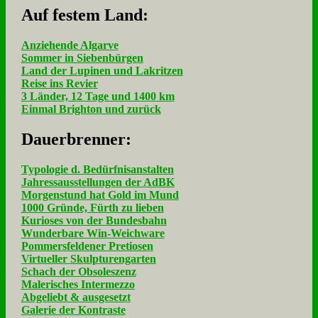
Auf fe­stem Land:
Anziehende Algarve
Sommer in Siebenbürgen
Land der Lupinen und Lakritzen
Reise ins Revier
3 Länder, 12 Tage und 1400 km
Einmal Brighton und zurück
Dau­er­bren­ner:
Typologie d. Bedürfnisanstalten
Jahressausstellungen der AdBK
Morgenstund hat Gold im Mund
1000 Gründe, Fürth zu lieben
Kurioses von der Bundesbahn
Wunderbare Win-Weichware
Pommersfeldener Pretiosen
Virtueller Skulpturengarten
Schach der Obsoleszenz
Malerisches Intermezzo
Abgeliebt & ausgesetzt
Galerie der Kontraste