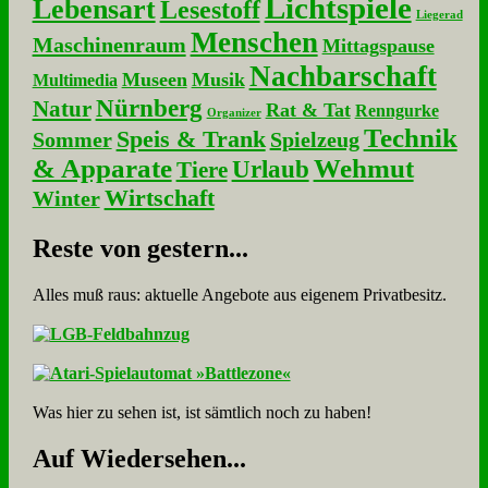
Lichtspiele
Lebensart
Lesestoff
Liegerad
Menschen
Maschinenraum
Mittagspause
Nachbarschaft
Museen
Musik
Multimedia
Nürnberg
Natur
Rat & Tat
Renngurke
Organizer
Technik
Speis & Trank
Sommer
Spielzeug
& Apparate
Wehmut
Urlaub
Tiere
Wirtschaft
Winter
Re­ste von ge­stern...
Alles muß raus: aktuelle An­ge­bo­te aus eigenem Privatbesitz.
Was hier zu sehen ist, ist sämt­lich noch zu haben!
Auf Wie­der­se­hen...