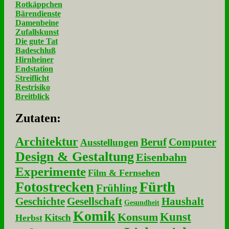
Rotkäppchen
Bärendienste
Damenbeine
Zufallskunst
Die gute Tat
Badeschluß
Hirnheiner
Endstation
Streiflicht
Restrisiko
Breitblick
Zu­ta­ten:
Architektur
Beruf
Computer
Ausstellungen
Design & Gestaltung
Eisenbahn
Experimente
Film & Fernsehen
Fotostrecken
Fürth
Frühling
Geschichte
Gesellschaft
Haushalt
Gesundheit
Komik
Kunst
Konsum
Kitsch
Herbst