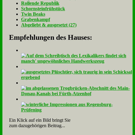
Rol­len­de Re­pu­blik
Schorn­stein­früh­stück
Twin Beaks
Gra­ben­kampf
Ab­ge­liebt & aus­ge­setzt (27)
Empfehlungen des Hauses:
Ein Klick auf ein Bild bringt Sie
zum dazugehörigen Beitrag...