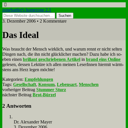
zonebattler's homezone 2.1
3. Dezember 2006 • 2 Kommentare
Das Ide­al
Was braucht der Mensch wirk­lich, und war­um rennt er nicht sel­ten
Din­gen nach, die ihn nicht glück­li­cher ma­chen? Da­zu ha­be ich so­
eben ei­nen
bril­lant ge­schrie­be­nen Ar­ti­kel
in
brand eins On­line
ge­le­sen, des­sen Lek­tü­re ich al­len mei­nen Le­se­rIn­nen hier­mit wärm­
stens ans Herz le­gen möch­te!
Kategorien:
Empfehlungen
Tags:
Gesellschaft
,
Konsum
,
Lebensart
,
Menschen
vorheriger Beitrag
Stummer Sturz
nächster Beitrag
Brot-Bürzel
2 Antworten
Dr. Alex­an­der May­er
3. Dezember 2006