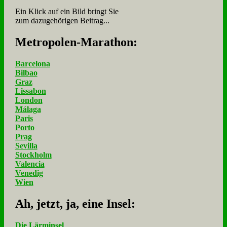
Ein Klick auf ein Bild bringt Sie
zum dazugehörigen Beitrag...
Me­tro­po­len-Ma­ra­thon:
Barcelona
Bilbao
Graz
Lissabon
London
Málaga
Paris
Porto
Prag
Sevilla
Stockholm
Valencia
Venedig
Wien
Ah, jetzt, ja, ei­ne In­sel:
Die Lärminsel