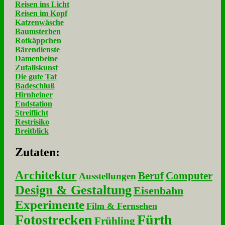
Reisen ins Licht
Reisen im Kopf
Katzenwäsche
Baumsterben
Rotkäppchen
Bärendienste
Damenbeine
Zufallskunst
Die gute Tat
Badeschluß
Hirnheiner
Endstation
Streiflicht
Restrisiko
Breitblick
Zu­ta­ten:
Architektur
Beruf
Computer
Ausstellungen
Design & Gestaltung
Eisenbahn
Experimente
Film & Fernsehen
Fotostrecken
Fürth
Frühling