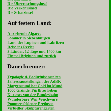
Die Überraschungsinsel
Die Verkehrsinsel
Die Schatzinsel
Auf fe­stem Land:
Anziehende Algarve
Sommer in Siebenbürgen
Land der Lupinen und Lakritzen
Reise ins Revier
3 Länder, 12 Tage und 1400 km
Einmal Brighton und zurück
Dau­er­bren­ner:
Typologie d. Bedürfnisanstalten
Jahressausstellungen der AdBK
Morgenstund hat Gold im Mund
1000 Gründe, Fürth zu lieben
Kurioses von der Bundesbahn
Wunderbare Win-Weichware
Pommersfeldener Pretiosen
Virtueller Skulpturengarten