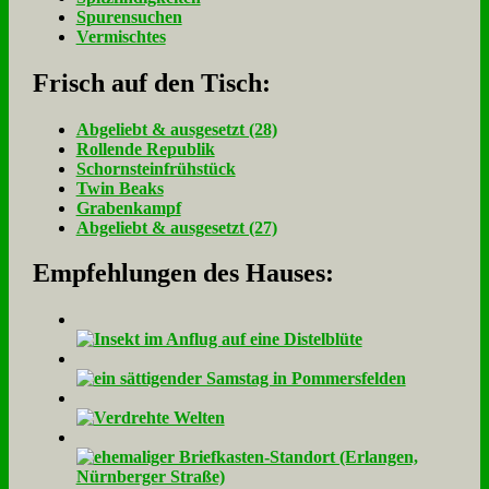
Spurensuchen
Vermischtes
Frisch auf den Tisch:
Ab­ge­liebt & aus­ge­setzt (28)
Rol­len­de Re­pu­blik
Schorn­stein­früh­stück
Twin Beaks
Gra­ben­kampf
Ab­ge­liebt & aus­ge­setzt (27)
Empfehlungen des Hauses: