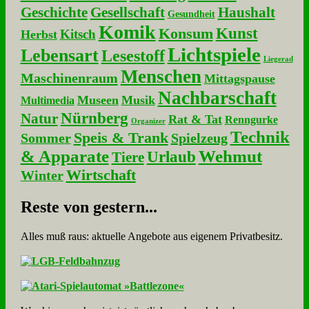
Geschichte
Gesellschaft
Haushalt
Gesundheit
Komik
Kunst
Konsum
Kitsch
Herbst
Lichtspiele
Lebensart
Lesestoff
Liegerad
Menschen
Maschinenraum
Mittagspause
Nachbarschaft
Museen
Musik
Multimedia
Nürnberg
Natur
Rat & Tat
Renngurke
Organizer
Technik
Speis & Trank
Sommer
Spielzeug
& Apparate
Wehmut
Urlaub
Tiere
Wirtschaft
Winter
Re­ste von ge­stern...
Alles muß raus: aktuelle An­ge­bo­te aus eigenem Privatbesitz.