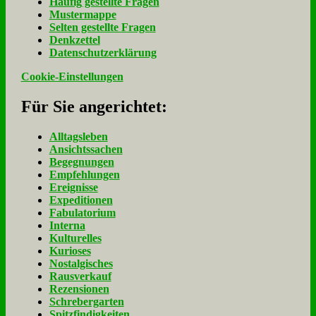
Häu­fig ge­stell­te Fra­gen
Mu­ster­map­pe
Sel­ten ge­stell­te Fra­gen
Denk­zet­tel
Da­ten­schutz­er­klä­rung
Cookie-Einstellungen
Für Sie an­ge­rich­tet:
Alltagsleben
Ansichtssachen
Begegnungen
Empfehlungen
Ereignisse
Expeditionen
Fabulatorium
Interna
Kulturelles
Kurioses
Nostalgisches
Rausverkauf
Rezensionen
Schrebergarten
Spitzfindigkeiten