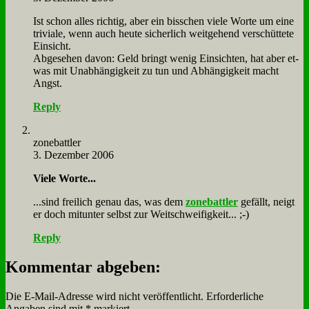
Ist schon al­les rich­tig, aber ein biss­chen vie­le Wor­te um ei­ne
tri­via­le, wenn auch heu­te si­cher­lich weit­ge­hend ver­schüt­te­te
Ein­sicht.
Ab­ge­se­hen da­von: Geld bringt we­nig Ein­sich­ten, hat aber et­
was mit Un­ab­hän­gig­keit zu tun und Ab­hän­gig­keit macht
Angst.
Reply
zone­batt­ler
3. Dezember 2006
Vie­le Wor­te...
...sind frei­lich ge­nau das, was dem
zone­batt­ler
ge­fällt, neigt
er doch mit­un­ter selbst zur Weit­schwei­fig­keit... ;-)
Reply
Kommentar abgeben:
Die E-Mail-Adresse wird nicht veröffentlicht.
Erforderliche
Angaben sind mit
*
markiert.