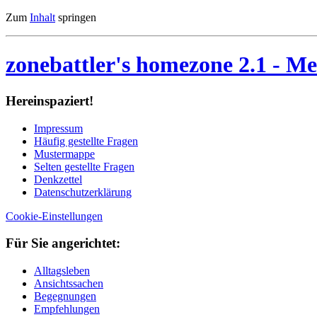
Zum
Inhalt
springen
zonebattler's homezone 2.1
- Me
Her­ein­spa­ziert!
Im­pres­sum
Häu­fig ge­stell­te Fra­gen
Mu­ster­map­pe
Sel­ten ge­stell­te Fra­gen
Denk­zet­tel
Da­ten­schutz­er­klä­rung
Cookie-Einstellungen
Für Sie an­ge­rich­tet:
Alltagsleben
Ansichtssachen
Begegnungen
Empfehlungen