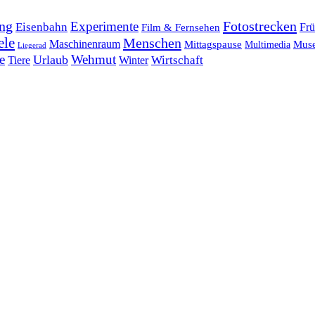
ng
Fotostrecken
Experimente
Eisenbahn
Frü
Film & Fernsehen
ele
Menschen
Maschinenraum
Mittagspause
Mus
Multimedia
Liegerad
e
Wehmut
Urlaub
Tiere
Wirtschaft
Winter