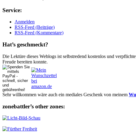
Ser­vice:
Anmelden
RSS-Feed (Beiträge)
RSS-Feed (Kommentare)
Hat’s ge­schmeckt?
Die Lektüre dieses Weblogs ist selbstredend kostenlos und ver­pflich­te
Freude bereiten konnte.
Sehr willkommen wäre auch ein mediales Geschenk von meinem
Wun
zonebattler’s other zo­nes: