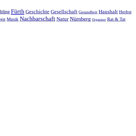
Fürth
hling
Geschichte
Gesellschaft
Haushalt
Herbst
Gesundheit
Nachbarschaft
Nürnberg
Natur
een
Musik
Rat & Tat
Organizer