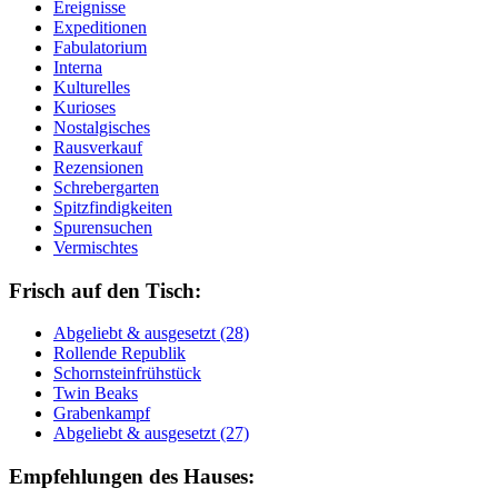
Ereignisse
Expeditionen
Fabulatorium
Interna
Kulturelles
Kurioses
Nostalgisches
Rausverkauf
Rezensionen
Schrebergarten
Spitzfindigkeiten
Spurensuchen
Vermischtes
Frisch auf den Tisch:
Ab­ge­liebt & aus­ge­setzt (28)
Rol­len­de Re­pu­blik
Schorn­stein­früh­stück
Twin Beaks
Gra­ben­kampf
Ab­ge­liebt & aus­ge­setzt (27)
Empfehlungen des Hauses: