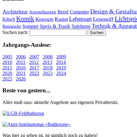
Design & Gestaltu
Architektur
Beruf
Computer
Ausstellungen
Lichtspi
Komik
Lebensart
Kunst
Lesestoff
Konsum
Kitsch
Technik & Apparat
Speis & Trank
Sommer
Spielzeug
Renngurke
Suchen nach:
Jahr­gangs-Aus­le­se:
2005
2006
2007
2008
2009
2010
2011
2012
2013
2014
2015
2016
2017
2018
2019
2020
2021
2022
2023
2024
2025
2026
Re­ste von ge­stern...
Alles muß raus: aktuelle An­ge­bo­te aus eigenem Privatbesitz.
Was hier zu sehen ist, ist sämt­lich noch zu haben!