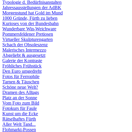
Typologie d. Bedürfnisanstalten
Jahressausstellungen der AdBK
Morgenstund hat Gold im Mund
1000 Gründe, Fürth zu lieben
Kurioses von der Bundesbahn
Wunderbare Win-Weichware
Pommersfeldener Pretiosen
Virtueller Skulpturengarten
Schach der Obsoleszenz
Malerisches Intermezzo
Abgeliebt & ausgesetzt
Galerie der Kontraste
Fröhliches Frühstück
Den Euro umgedreht
Fotos für Ferrophile
Tarnen & Täuschen
Schöne neue Welt?
Dramen des Alltags
Platz an der Sonne
Vom Foto zum Bild
Fotokurs für Faule
Kunst um die Ecke
Rätselhaftes Fürth
Aller Welt Tand...
Flohmarkt-Possen