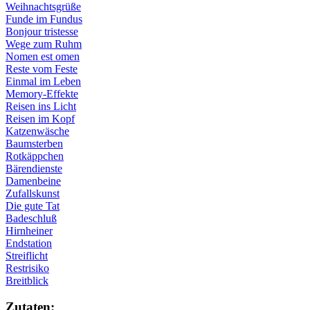
Weihnachtsgrüße
Funde im Fundus
Bonjour tristesse
Wege zum Ruhm
Nomen est omen
Reste vom Feste
Einmal im Leben
Memory-Effekte
Reisen ins Licht
Reisen im Kopf
Katzenwäsche
Baumsterben
Rotkäppchen
Bärendienste
Damenbeine
Zufallskunst
Die gute Tat
Badeschluß
Hirnheiner
Endstation
Streiflicht
Restrisiko
Breitblick
Zu­ta­ten: