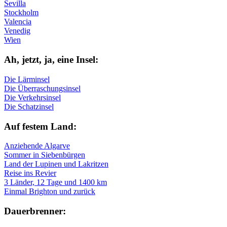
Sevilla
Stockholm
Valencia
Venedig
Wien
Ah, jetzt, ja, ei­ne In­sel:
Die Lärminsel
Die Überraschungsinsel
Die Verkehrsinsel
Die Schatzinsel
Auf fe­stem Land:
Anziehende Algarve
Sommer in Siebenbürgen
Land der Lupinen und Lakritzen
Reise ins Revier
3 Länder, 12 Tage und 1400 km
Einmal Brighton und zurück
Dau­er­bren­ner: