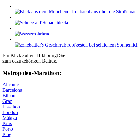
Ein Klick auf ein Bild bringt Sie
zum dazugehörigen Beitrag...
Me­tro­po­len-Ma­ra­thon:
Alicante
Barcelona
Bilbao
Graz
Lissabon
London
Málaga
Paris
Porto
Prag