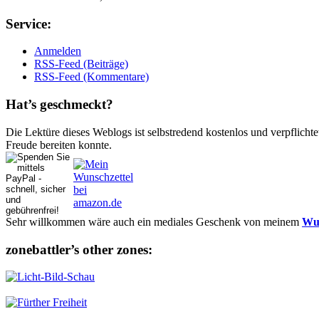
Ser­vice:
Anmelden
RSS-Feed (Beiträge)
RSS-Feed (Kommentare)
Hat’s ge­schmeckt?
Die Lektüre dieses Weblogs ist selbstredend kostenlos und ver­pflich­te
Freude bereiten konnte.
Sehr willkommen wäre auch ein mediales Geschenk von meinem
Wun
zonebattler’s other zo­nes: