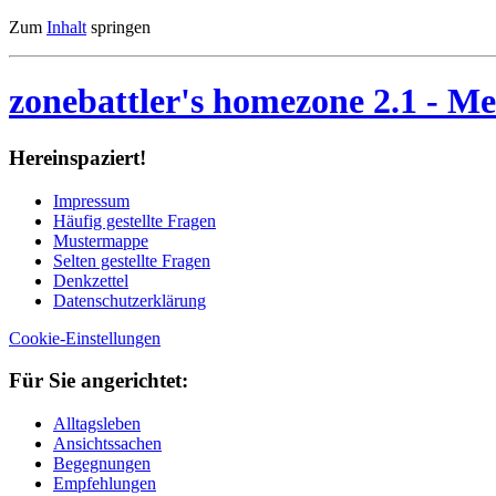
Zum
Inhalt
springen
zonebattler's homezone 2.1
- Me
Her­ein­spa­ziert!
Im­pres­sum
Häu­fig ge­stell­te Fra­gen
Mu­ster­map­pe
Sel­ten ge­stell­te Fra­gen
Denk­zet­tel
Da­ten­schutz­er­klä­rung
Cookie-Einstellungen
Für Sie an­ge­rich­tet:
Alltagsleben
Ansichtssachen
Begegnungen
Empfehlungen