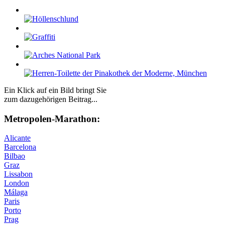
Ein Klick auf ein Bild bringt Sie
zum dazugehörigen Beitrag...
Me­tro­po­len-Ma­ra­thon:
Alicante
Barcelona
Bilbao
Graz
Lissabon
London
Málaga
Paris
Porto
Prag