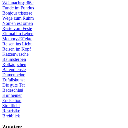
Weihnachtsgrüße
Funde im Fundus
Bonjour tristesse
Wege zum Ruhm
Nomen est omen
Reste vom Feste
Einmal im Leben
Memory-Effekte
Reisen ins Licht
Reisen im Kopf
Katzenwäsche
Baumsterben
Rotkäppchen
Bärendienste
Damenbeine
Zufallskunst
Die gute Tat
Badeschluß
Hirnheiner
Endstation
Streiflicht
Restrisiko
Breitblick
Zu­ta­ten: