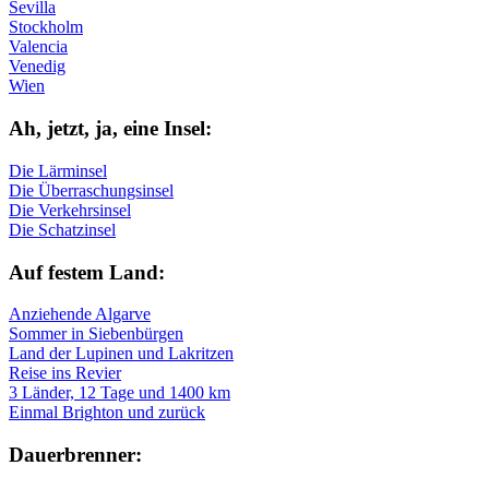
Sevilla
Stockholm
Valencia
Venedig
Wien
Ah, jetzt, ja, ei­ne In­sel:
Die Lärminsel
Die Überraschungsinsel
Die Verkehrsinsel
Die Schatzinsel
Auf fe­stem Land:
Anziehende Algarve
Sommer in Siebenbürgen
Land der Lupinen und Lakritzen
Reise ins Revier
3 Länder, 12 Tage und 1400 km
Einmal Brighton und zurück
Dau­er­bren­ner: