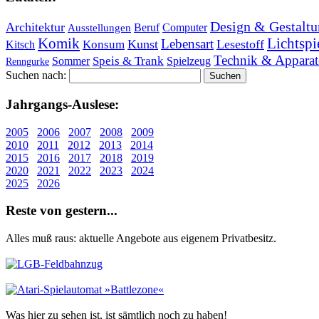
Design & Gestaltu
Architektur
Beruf
Computer
Ausstellungen
Lichtspi
Komik
Lebensart
Kunst
Lesestoff
Konsum
Kitsch
Technik & Apparat
Speis & Trank
Sommer
Spielzeug
Renngurke
Suchen nach:
Jahr­gangs-Aus­le­se:
2005
2006
2007
2008
2009
2010
2011
2012
2013
2014
2015
2016
2017
2018
2019
2020
2021
2022
2023
2024
2025
2026
Re­ste von ge­stern...
Alles muß raus: aktuelle An­ge­bo­te aus eigenem Privatbesitz.
Was hier zu sehen ist, ist sämt­lich noch zu haben!