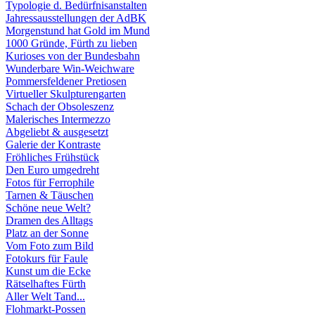
Typologie d. Bedürfnisanstalten
Jahressausstellungen der AdBK
Morgenstund hat Gold im Mund
1000 Gründe, Fürth zu lieben
Kurioses von der Bundesbahn
Wunderbare Win-Weichware
Pommersfeldener Pretiosen
Virtueller Skulpturengarten
Schach der Obsoleszenz
Malerisches Intermezzo
Abgeliebt & ausgesetzt
Galerie der Kontraste
Fröhliches Frühstück
Den Euro umgedreht
Fotos für Ferrophile
Tarnen & Täuschen
Schöne neue Welt?
Dramen des Alltags
Platz an der Sonne
Vom Foto zum Bild
Fotokurs für Faule
Kunst um die Ecke
Rätselhaftes Fürth
Aller Welt Tand...
Flohmarkt-Possen