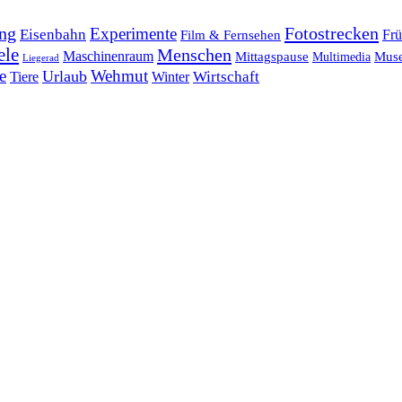
ng
Fotostrecken
Experimente
Eisenbahn
Frü
Film & Fernsehen
ele
Menschen
Maschinenraum
Mittagspause
Mus
Multimedia
Liegerad
e
Wehmut
Urlaub
Tiere
Wirtschaft
Winter