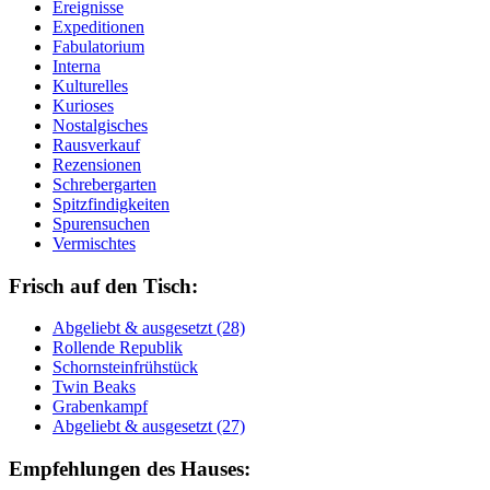
Ereignisse
Expeditionen
Fabulatorium
Interna
Kulturelles
Kurioses
Nostalgisches
Rausverkauf
Rezensionen
Schrebergarten
Spitzfindigkeiten
Spurensuchen
Vermischtes
Frisch auf den Tisch:
Ab­ge­liebt & aus­ge­setzt (28)
Rol­len­de Re­pu­blik
Schorn­stein­früh­stück
Twin Beaks
Gra­ben­kampf
Ab­ge­liebt & aus­ge­setzt (27)
Empfehlungen des Hauses: