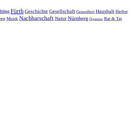
Fürth
hling
Geschichte
Gesellschaft
Haushalt
Herbst
Gesundheit
Nachbarschaft
Nürnberg
Natur
een
Musik
Rat & Tat
Organizer