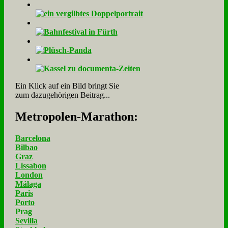
Ein Klick auf ein Bild bringt Sie
zum dazugehörigen Beitrag...
Me­tro­po­len-Ma­ra­thon:
Barcelona
Bilbao
Graz
Lissabon
London
Málaga
Paris
Porto
Prag
Sevilla