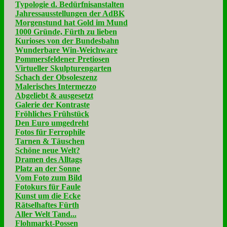
Typologie d. Bedürfnisanstalten
Jahressausstellungen der AdBK
Morgenstund hat Gold im Mund
1000 Gründe, Fürth zu lieben
Kurioses von der Bundesbahn
Wunderbare Win-Weichware
Pommersfeldener Pretiosen
Virtueller Skulpturengarten
Schach der Obsoleszenz
Malerisches Intermezzo
Abgeliebt & ausgesetzt
Galerie der Kontraste
Fröhliches Frühstück
Den Euro umgedreht
Fotos für Ferrophile
Tarnen & Täuschen
Schöne neue Welt?
Dramen des Alltags
Platz an der Sonne
Vom Foto zum Bild
Fotokurs für Faule
Kunst um die Ecke
Rätselhaftes Fürth
Aller Welt Tand...
Flohmarkt-Possen