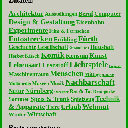
Zu­ta­ten:
Architektur
Beruf
Computer
Ausstellungen
Design & Gestaltung
Eisenbahn
Experimente
Film & Fernsehen
Fotostrecken
Fürth
Frühling
Geschichte
Gesellschaft
Haushalt
Gesundheit
Komik
Kunst
Konsum
Kitsch
Herbst
Lichtspiele
Lebensart
Lesestoff
Liegerad
Menschen
Maschinenraum
Mittagspause
Nachbarschaft
Museen
Musik
Multimedia
Nürnberg
Natur
Rat & Tat
Renngurke
Organizer
Technik
Speis & Trank
Sommer
Spielzeug
& Apparate
Wehmut
Urlaub
Tiere
Wirtschaft
Winter
Re­ste von ge­stern...