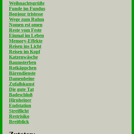
Weihnachtsgrüße
Funde im Fundus
Bonjour tristesse
Wege zum Ruhm
Nomen est omen
Reste vom Feste
Einmal im Leben
Memory-Effekte
Reisen ins Licht
Reisen im Kopf
Katzenwäsche
Baumsterben
Rotkäppchen
Bärendienste
Damenbeine
Zufallskunst
Die gute Tat
Badeschluß
Hirnheiner
Endstation
Streiflicht
Restrisiko
Breitblick