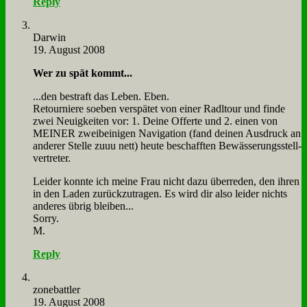
Reply
Dar­win
19. August 2008
Wer zu spät kommt...
...den be­straft das Le­ben. Eben.
Re­tour­nie­re so­eben ver­spä­tet von ei­ner Radl­tour und fin­de
zwei Neu­ig­kei­ten vor: 1. Dei­ne Of­fer­te und 2. ei­nen von
MEINER zwei­bei­ni­gen Na­vi­ga­ti­on (fand dei­nen Aus­druck an
an­de­rer Stel­le zuuu nett) heu­te be­schaff­ten Be­wäs­se­rungs­stell­
ver­tre­ter.
Lei­der konn­te ich mei­ne Frau nicht da­zu über­re­den, den ih­ren
in den La­den zu­rück­zu­tra­gen. Es wird dir al­so lei­der nichts
an­de­res üb­rig blei­ben...
Sor­ry.
M.
Reply
zone­batt­ler
19. August 2008