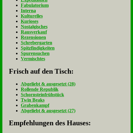
Fabulatorium
Interna
Kulturelles
Kurioses
Nostalgisches
Rausverkauf
Rezensionen
Schrebergarten
Spitzfindigkeiten
Spurensuchen
Vermischtes
Frisch auf den Tisch:
Ab­ge­liebt & aus­ge­setzt (28)
Rol­len­de Re­pu­blik
Schorn­stein­früh­stück
Twin Beaks
Gra­ben­kampf
Ab­ge­liebt & aus­ge­setzt (27)
Empfehlungen des Hauses: