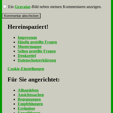
Ein
Gravatar
-Bild neben meinen Kommentaren anzeigen.
Her­ein­spa­ziert!
Im­pres­sum
Häu­fig ge­stell­te Fra­gen
Mu­ster­map­pe
Sel­ten ge­stell­te Fra­gen
Denk­zet­tel
Da­ten­schutz­er­klä­rung
Cookie-Einstellungen
Für Sie an­ge­rich­tet:
Alltagsleben
Ansichtssachen
Begegnungen
Empfehlungen
Ereignisse
Expeditionen