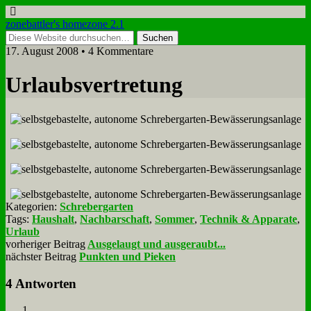
zonebattler's homezone 2.1
17. August 2008 • 4 Kommentare
Ur­laubs­ver­tre­tung
Kategorien:
Schrebergarten
Tags:
Haushalt
,
Nachbarschaft
,
Sommer
,
Technik & Apparate
,
Urlaub
vorheriger Beitrag
Ausgelaugt und ausgeraubt...
nächster Beitrag
Punkten und Pieken
4 Antworten