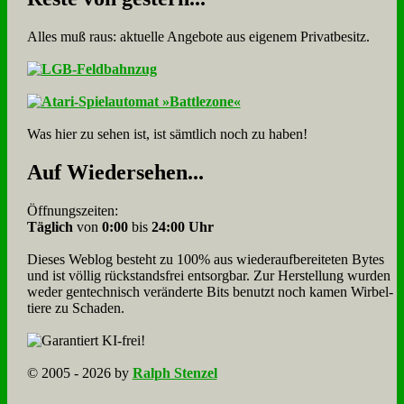
Alles muß raus: aktuelle An­ge­bo­te aus eigenem Privatbesitz.
Was hier zu sehen ist, ist sämt­lich noch zu haben!
Auf Wie­der­se­hen...
Öffnungszeiten:
Täglich
von
0:00
bis
24:00 Uhr
Dieses Weblog besteht zu 100% aus wie­der­auf­bereite­ten Bytes
und ist völlig rück­stands­frei ent­sorg­bar. Zur Herstellung wurden
weder gen­tech­nisch veränderte Bits benutzt noch kamen Wir­bel­
tiere zu Scha­den.
© 2005 - 2026 by
Ralph Stenzel