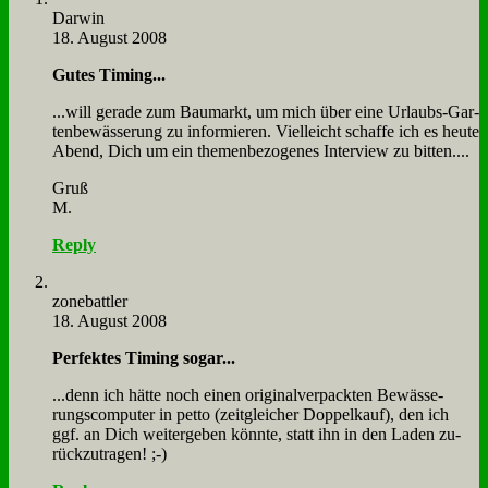
Dar­win
18. August 2008
Gu­tes Ti­ming...
...will ge­ra­de zum Bau­markt, um mich über ei­ne Ur­laubs-Gar­
ten­be­wäs­se­rung zu in­for­mie­ren. Viel­leicht schaf­fe ich es heu­te
Abend, Dich um ein the­men­be­zo­ge­nes In­ter­view zu bit­ten....
Gruß
M.
Reply
zone­batt­ler
18. August 2008
Per­fek­tes Ti­ming so­gar...
...denn ich hät­te noch ei­nen ori­gi­nal­ver­pack­ten Be­wäs­se­
rungs­com­pu­ter in pet­to (zeit­glei­cher Dop­pel­kauf), den ich
ggf. an Dich wei­ter­ge­ben könn­te, statt ihn in den La­den zu­
rück­zu­tra­gen! ;-)