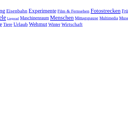
ng
Fotostrecken
Experimente
Eisenbahn
Frü
Film & Fernsehen
ele
Menschen
Maschinenraum
Mittagspause
Mus
Multimedia
Liegerad
e
Wehmut
Urlaub
Tiere
Wirtschaft
Winter