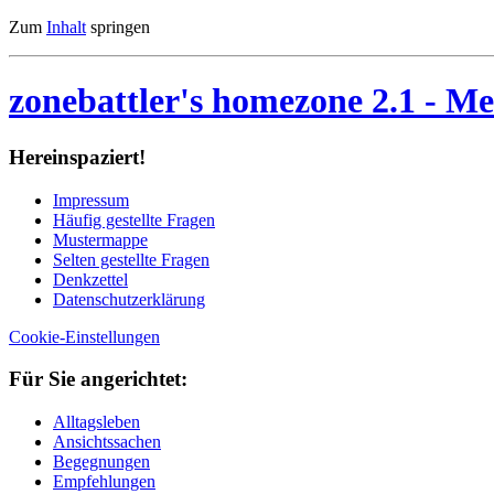
Zum
Inhalt
springen
zonebattler's homezone 2.1
- Me
Her­ein­spa­ziert!
Im­pres­sum
Häu­fig ge­stell­te Fra­gen
Mu­ster­map­pe
Sel­ten ge­stell­te Fra­gen
Denk­zet­tel
Da­ten­schutz­er­klä­rung
Cookie-Einstellungen
Für Sie an­ge­rich­tet:
Alltagsleben
Ansichtssachen
Begegnungen
Empfehlungen