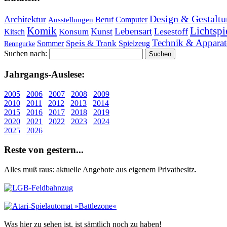
Design & Gestaltu
Architektur
Beruf
Computer
Ausstellungen
Lichtspi
Komik
Lebensart
Kunst
Lesestoff
Konsum
Kitsch
Technik & Apparat
Speis & Trank
Sommer
Spielzeug
Renngurke
Suchen nach:
Jahr­gangs-Aus­le­se:
2005
2006
2007
2008
2009
2010
2011
2012
2013
2014
2015
2016
2017
2018
2019
2020
2021
2022
2023
2024
2025
2026
Re­ste von ge­stern...
Alles muß raus: aktuelle An­ge­bo­te aus eigenem Privatbesitz.
Was hier zu sehen ist, ist sämt­lich noch zu haben!