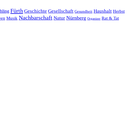
Fürth
hling
Geschichte
Gesellschaft
Haushalt
Herbst
Gesundheit
Nachbarschaft
Nürnberg
Natur
een
Musik
Rat & Tat
Organizer