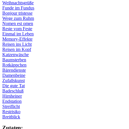
Weihnachtsgrüße
Funde im Fundus
Bonjour tristesse
Wege zum Ruhm
Nomen est omen
Reste vom Feste
Einmal im Leben
Memory-Effekte
Reisen ins Licht
Reisen im Kopf
Katzenwäsche
Baumsterben
Rotkäppchen
Bärendienste
Damenbeine
Zufallskunst
Die gute Tat
Badeschluß
Hirnheiner
Endstation
Streiflicht
Restrisiko
Breitblick
Zu­ta­ten: