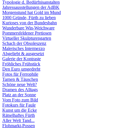
Typologie d. Bedürfnisanstalten
Jahressausstellungen der AdBK
Morgenstund hat Gold im Mund
1000 Gründe, Fürth zu lieben
Kurioses von der Bundesbahn
Wunderbare Win-Weichware
Pommersfeldener Pretiosen
Virtueller Skulpturengarten
Schach der Obsoleszenz
Malerisches Intermezzo
Abgeliebt & ausgesetzt
Galerie der Kontraste
Fröhliches Frühstück
Den Euro umgedreht
Fotos für Ferrophile
Tarnen & Täuschen
Schöne neue Welt?
Dramen des Alltags
Platz an der Sonne
Vom Foto zum Bild
Fotokurs für Faule
Kunst um die Ecke
Rätselhaftes Fürth
Aller Welt Tand...
Flohmarkt-Possen