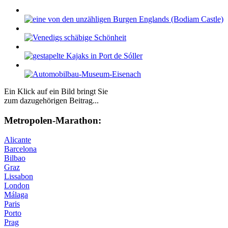
Ein Klick auf ein Bild bringt Sie
zum dazugehörigen Beitrag...
Me­tro­po­len-Ma­ra­thon:
Alicante
Barcelona
Bilbao
Graz
Lissabon
London
Málaga
Paris
Porto
Prag