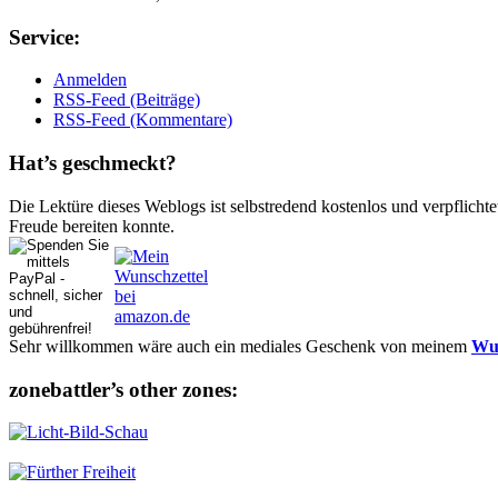
Ser­vice:
Anmelden
RSS-Feed (Beiträge)
RSS-Feed (Kommentare)
Hat’s ge­schmeckt?
Die Lektüre dieses Weblogs ist selbstredend kostenlos und ver­pflich­te
Freude bereiten konnte.
Sehr willkommen wäre auch ein mediales Geschenk von meinem
Wun
zonebattler’s other zo­nes: