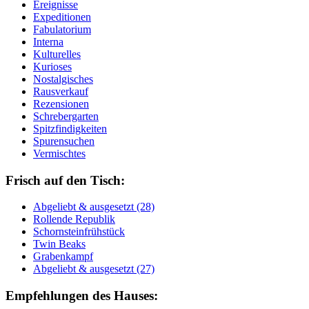
Ereignisse
Expeditionen
Fabulatorium
Interna
Kulturelles
Kurioses
Nostalgisches
Rausverkauf
Rezensionen
Schrebergarten
Spitzfindigkeiten
Spurensuchen
Vermischtes
Frisch auf den Tisch:
Ab­ge­liebt & aus­ge­setzt (28)
Rol­len­de Re­pu­blik
Schorn­stein­früh­stück
Twin Beaks
Gra­ben­kampf
Ab­ge­liebt & aus­ge­setzt (27)
Empfehlungen des Hauses: