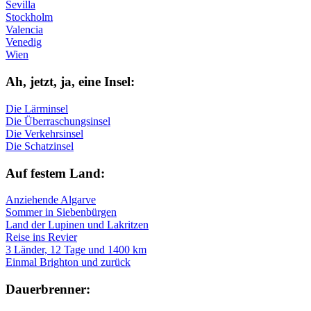
Sevilla
Stockholm
Valencia
Venedig
Wien
Ah, jetzt, ja, ei­ne In­sel:
Die Lärminsel
Die Überraschungsinsel
Die Verkehrsinsel
Die Schatzinsel
Auf fe­stem Land:
Anziehende Algarve
Sommer in Siebenbürgen
Land der Lupinen und Lakritzen
Reise ins Revier
3 Länder, 12 Tage und 1400 km
Einmal Brighton und zurück
Dau­er­bren­ner: