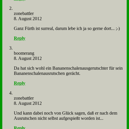
zone­batt­ler
8. August 2012
Ganz Fürth ist sur­re­al, dar­um le­be ich ja so ger­ne dort... ;-)
Reply
boo­me­rang
8. August 2012
Da hat sich wohl ein Ba­na­nen­scha­len­aus­ge­rutsch­ter für sein
Ba­na­nen­scha­len­aus­rut­schen ge­rächt.
Reply
zone­batt­ler
8. August 2012
Und kann da­bei noch von Glück sa­gen, daß er nach dem
Aus­rut­schen nicht selbst auf­ge­spießt wor­den ist...
Reply