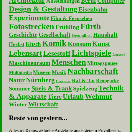
Architektur
Beruf
Computer
Ausstellungen
Design & Gestaltung
Eisenbahn
Experimente
Film & Fernsehen
Fotostrecken
Fürth
Frühling
Geschichte
Gesellschaft
Haushalt
Gesundheit
Komik
Kunst
Konsum
Kitsch
Herbst
Lichtspiele
Lebensart
Lesestoff
Liegerad
Menschen
Maschinenraum
Mittagspause
Nachbarschaft
Museen
Musik
Multimedia
Nürnberg
Natur
Rat & Tat
Renngurke
Organizer
Technik
Speis & Trank
Sommer
Spielzeug
& Apparate
Wehmut
Urlaub
Tiere
Wirtschaft
Winter
Re­ste von ge­stern...
Alles muß raus: aktuelle An­ge­bo­te aus eigenem Privatbesitz.