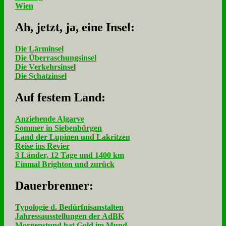
Wien
Ah, jetzt, ja, ei­ne In­sel:
Die Lärminsel
Die Überraschungsinsel
Die Verkehrsinsel
Die Schatzinsel
Auf fe­stem Land:
Anziehende Algarve
Sommer in Siebenbürgen
Land der Lupinen und Lakritzen
Reise ins Revier
3 Länder, 12 Tage und 1400 km
Einmal Brighton und zurück
Dau­er­bren­ner:
Typologie d. Bedürfnisanstalten
Jahressausstellungen der AdBK
Morgenstund hat Gold im Mund