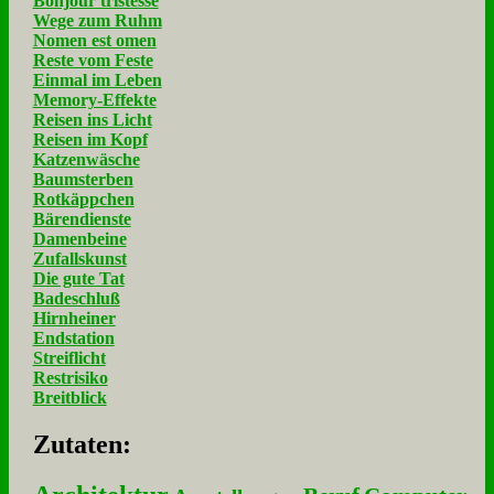
Bonjour tristesse
Wege zum Ruhm
Nomen est omen
Reste vom Feste
Einmal im Leben
Memory-Effekte
Reisen ins Licht
Reisen im Kopf
Katzenwäsche
Baumsterben
Rotkäppchen
Bärendienste
Damenbeine
Zufallskunst
Die gute Tat
Badeschluß
Hirnheiner
Endstation
Streiflicht
Restrisiko
Breitblick
Zu­ta­ten: