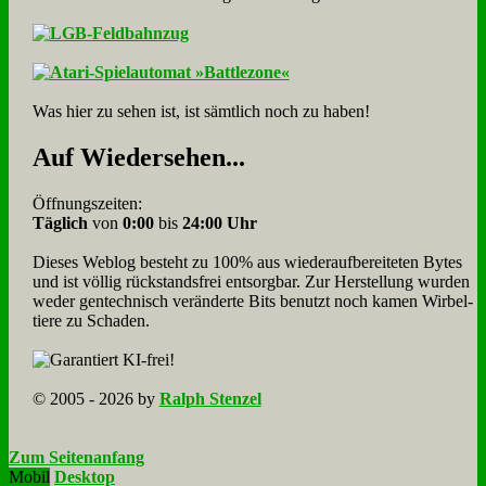
Was hier zu sehen ist, ist sämt­lich noch zu haben!
Auf Wie­der­se­hen...
Öffnungszeiten:
Täglich
von
0:00
bis
24:00 Uhr
Dieses Weblog besteht zu 100% aus wie­der­auf­bereite­ten Bytes
und ist völlig rück­stands­frei ent­sorg­bar. Zur Herstellung wurden
weder gen­tech­nisch veränderte Bits benutzt noch kamen Wir­bel­
tiere zu Scha­den.
© 2005 - 2026 by
Ralph Stenzel
Zum Seitenanfang
Mobil
Desktop