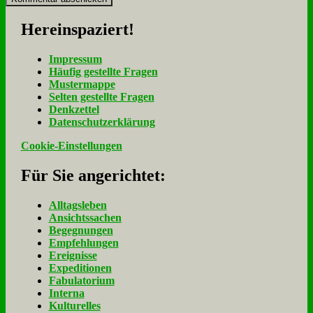
Her­ein­spa­ziert!
Im­pres­sum
Häu­fig ge­stell­te Fra­gen
Mu­ster­map­pe
Sel­ten ge­stell­te Fra­gen
Denk­zet­tel
Da­ten­schutz­er­klä­rung
Cookie-Einstellungen
Für Sie an­ge­rich­tet:
Alltagsleben
Ansichtssachen
Begegnungen
Empfehlungen
Ereignisse
Expeditionen
Fabulatorium
Interna
Kulturelles