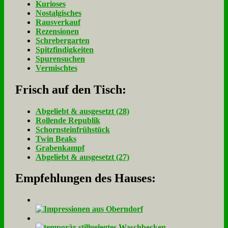
Kurioses
Nostalgisches
Rausverkauf
Rezensionen
Schrebergarten
Spitzfindigkeiten
Spurensuchen
Vermischtes
Frisch auf den Tisch:
Ab­ge­liebt & aus­ge­setzt (28)
Rol­len­de Re­pu­blik
Schorn­stein­früh­stück
Twin Beaks
Gra­ben­kampf
Ab­ge­liebt & aus­ge­setzt (27)
Empfehlungen des Hauses: