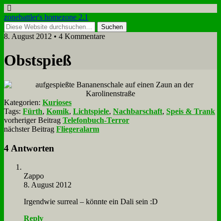
zonebattler's homezone 2.1
8. August 2012 • 4 Kommentare
Obst­spieß
Kategorien:
Kurioses
Tags:
Fürth
,
Komik
,
Lichtspiele
,
Nachbarschaft
,
Speis & Trank
vorheriger Beitrag
Telefonbuch-Terror
nächster Beitrag
Fliegeralarm
4 Antworten
Zap­po
8. August 2012
Ir­gend­wie sur­re­al – könn­te ein Da­li sein :D
Reply