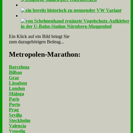
Ein Klick auf ein Bild bringt Sie
zum dazugehörigen Beitrag...
Me­tro­po­len-Ma­ra­thon:
Barcelona
Bilbao
Graz
Lissabon
London
Málaga
Paris
Porto
Prag
Sevilla
Stockholm
Valencia
Venedig