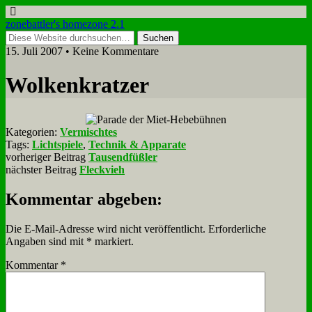
zonebattler's homezone 2.1
15. Juli 2007 • Keine Kommentare
Wol­ken­krat­zer
Kategorien:
Vermischtes
Tags:
Lichtspiele
,
Technik & Apparate
vorheriger Beitrag
Tausendfüßler
nächster Beitrag
Fleckvieh
Kommentar abgeben:
Die E-Mail-Adresse wird nicht veröffentlicht.
Erforderliche
Angaben sind mit
*
markiert.
Kommentar
*