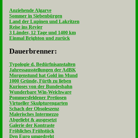
Anziehende Algarve
Sommer in Siebenbürgen
Land der Lupinen und Lakritzen
Reise ins Revier
3 Länder, 12 Tage und 1400 km
Einmal Brighton und zurück
Dau­er­bren­ner:
Typologie d. Bedürfnisanstalten
Jahressausstellungen der AdBK
Morgenstund hat Gold im Mund
1000 Gründe, Fürth zu lieben
Kurioses von der Bundesbahn
Wunderbare Win-Weichware
Pommersfeldener Pretiosen
Virtueller Skulpturengarten
Schach der Obsoleszenz
Malerisches Intermezzo
Abgeliebt & ausgesetzt
Galerie der Kontraste
Fröhliches Frühstück
Den Euro umgedreht