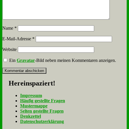
Name
*
E-Mail-Adresse
*
Website
Ein
Gravatar
-Bild neben meinen Kommentaren anzeigen.
Her­ein­spa­ziert!
Im­pres­sum
Häu­fig ge­stell­te Fra­gen
Mu­ster­map­pe
Sel­ten ge­stell­te Fra­gen
Denk­zet­tel
Da­ten­schutz­er­klä­rung