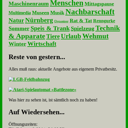
Menschen
Maschinenraum
Mittagspause
Nachbarschaft
Museen
Musik
Multimedia
Nürnberg
Natur
Rat & Tat
Renngurke
Organizer
Technik
Speis & Trank
Sommer
Spielzeug
& Apparate
Wehmut
Urlaub
Tiere
Wirtschaft
Winter
Re­ste von ge­stern...
Alles muß raus: aktuelle An­ge­bo­te aus eigenem Privatbesitz.
Was hier zu sehen ist, ist sämt­lich noch zu haben!
Auf Wie­der­se­hen...
Öffnungszeiten: