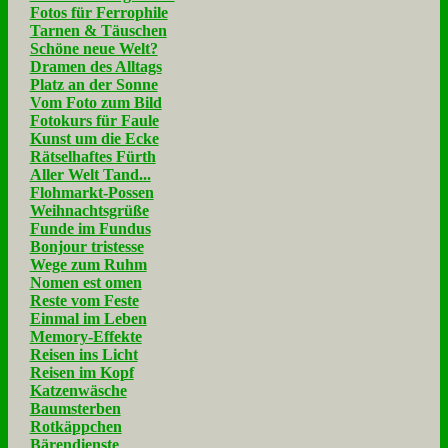
Fotos für Ferrophile
Tarnen & Täuschen
Schöne neue Welt?
Dramen des Alltags
Platz an der Sonne
Vom Foto zum Bild
Fotokurs für Faule
Kunst um die Ecke
Rätselhaftes Fürth
Aller Welt Tand...
Flohmarkt-Possen
Weihnachtsgrüße
Funde im Fundus
Bonjour tristesse
Wege zum Ruhm
Nomen est omen
Reste vom Feste
Einmal im Leben
Memory-Effekte
Reisen ins Licht
Reisen im Kopf
Katzenwäsche
Baumsterben
Rotkäppchen
Bärendienste