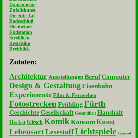
Damenbeine
Zufallskunst
Die gute Tat
Badeschluß
Hirnheiner
Endstation
Streiflicht
Restrisiko
Breitblick
Zu­ta­ten:
Architektur
Beruf
Computer
Ausstellungen
Design & Gestaltung
Eisenbahn
Experimente
Film & Fernsehen
Fotostrecken
Fürth
Frühling
Geschichte
Gesellschaft
Haushalt
Gesundheit
Komik
Kunst
Konsum
Kitsch
Herbst
Lichtspiele
Lebensart
Lesestoff
Liegerad