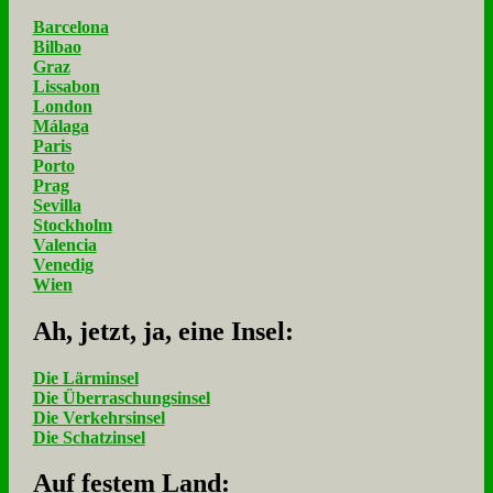
Barcelona
Bilbao
Graz
Lissabon
London
Málaga
Paris
Porto
Prag
Sevilla
Stockholm
Valencia
Venedig
Wien
Ah, jetzt, ja, ei­ne In­sel:
Die Lärminsel
Die Überraschungsinsel
Die Verkehrsinsel
Die Schatzinsel
Auf fe­stem Land: