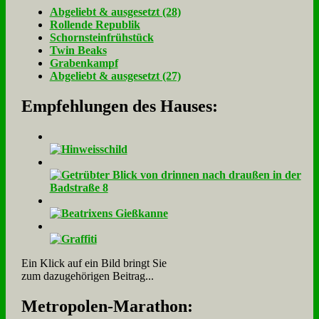
Ab­ge­liebt & aus­ge­setzt (28)
Rol­len­de Re­pu­blik
Schorn­stein­früh­stück
Twin Beaks
Gra­ben­kampf
Ab­ge­liebt & aus­ge­setzt (27)
Empfehlungen des Hauses:
Ein Klick auf ein Bild bringt Sie
zum dazugehörigen Beitrag...
Me­tro­po­len-Ma­ra­thon: