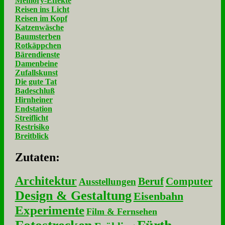
Memory-Effekte
Reisen ins Licht
Reisen im Kopf
Katzenwäsche
Baumsterben
Rotkäppchen
Bärendienste
Damenbeine
Zufallskunst
Die gute Tat
Badeschluß
Hirnheiner
Endstation
Streiflicht
Restrisiko
Breitblick
Zu­ta­ten:
Architektur
Beruf
Computer
Ausstellungen
Design & Gestaltung
Eisenbahn
Experimente
Film & Fernsehen