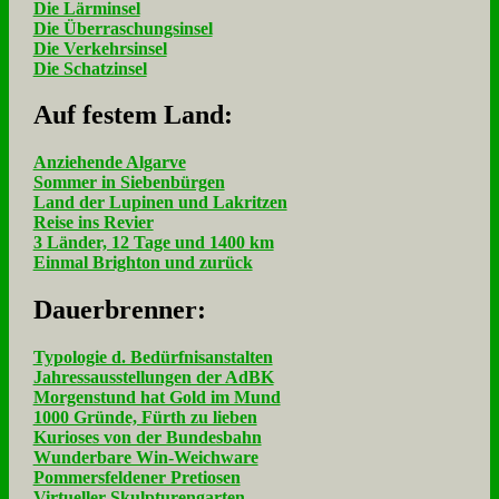
Die Lärminsel
Die Überraschungsinsel
Die Verkehrsinsel
Die Schatzinsel
Auf fe­stem Land:
Anziehende Algarve
Sommer in Siebenbürgen
Land der Lupinen und Lakritzen
Reise ins Revier
3 Länder, 12 Tage und 1400 km
Einmal Brighton und zurück
Dau­er­bren­ner:
Typologie d. Bedürfnisanstalten
Jahressausstellungen der AdBK
Morgenstund hat Gold im Mund
1000 Gründe, Fürth zu lieben
Kurioses von der Bundesbahn
Wunderbare Win-Weichware
Pommersfeldener Pretiosen
Virtueller Skulpturengarten