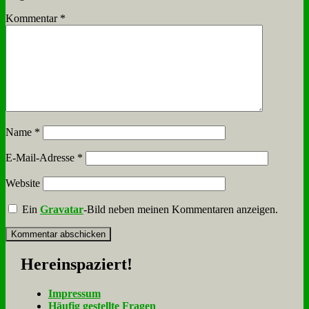
Kommentar
*
Name
*
E-Mail-Adresse
*
Website
Ein
Gravatar
-Bild neben meinen Kommentaren anzeigen.
Her­ein­spa­ziert!
Im­pres­sum
Häu­fig ge­stell­te Fra­gen