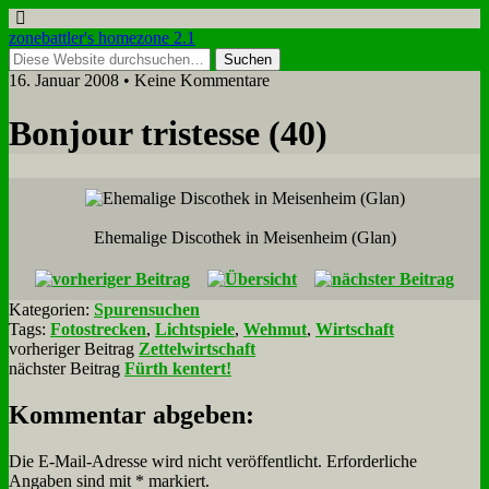
zonebattler's homezone 2.1
16. Januar 2008 • Keine Kommentare
Bon­jour tri­stesse (40)
Ehe­ma­li­ge Dis­co­thek in Mei­sen­heim (Glan)
Kategorien:
Spurensuchen
Tags:
Fotostrecken
,
Lichtspiele
,
Wehmut
,
Wirtschaft
vorheriger Beitrag
Zettelwirtschaft
nächster Beitrag
Fürth kentert!
Kommentar abgeben:
Die E-Mail-Adresse wird nicht veröffentlicht.
Erforderliche
Angaben sind mit
*
markiert.