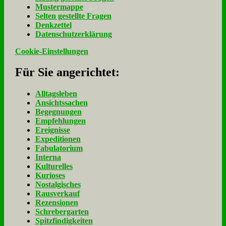
Mu­ster­map­pe
Sel­ten ge­stell­te Fra­gen
Denk­zet­tel
Da­ten­schutz­er­klä­rung
Cookie-Einstellungen
Für Sie an­ge­rich­tet:
Alltagsleben
Ansichtssachen
Begegnungen
Empfehlungen
Ereignisse
Expeditionen
Fabulatorium
Interna
Kulturelles
Kurioses
Nostalgisches
Rausverkauf
Rezensionen
Schrebergarten
Spitzfindigkeiten