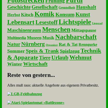
Fotostrecken
Fürth
Frühling
Geschichte
Gesellschaft
Haushalt
Gesundheit
Komik
Kunst
Konsum
Kitsch
Herbst
Lichtspiele
Lebensart
Lesestoff
Liegerad
Menschen
Maschinenraum
Mittagspause
Nachbarschaft
Museen
Musik
Multimedia
Nürnberg
Natur
Rat & Tat
Renngurke
Organizer
Technik
Speis & Trank
Sommer
Spielzeug
& Apparate
Wehmut
Urlaub
Tiere
Wirtschaft
Winter
Re­ste von ge­stern...
Alles muß raus: aktuelle An­ge­bo­te aus eigenem Privatbesitz.