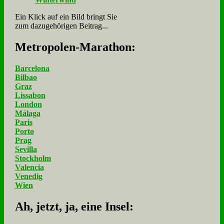
Ein Klick auf ein Bild bringt Sie
zum dazugehörigen Beitrag...
Me­tro­po­len-Ma­ra­thon:
Barcelona
Bilbao
Graz
Lissabon
London
Málaga
Paris
Porto
Prag
Sevilla
Stockholm
Valencia
Venedig
Wien
Ah, jetzt, ja, ei­ne In­sel: