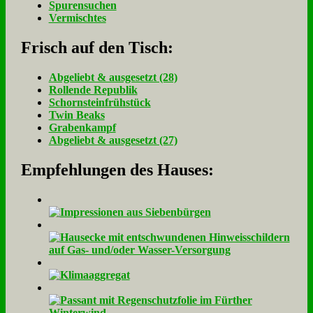
Spurensuchen
Vermischtes
Frisch auf den Tisch:
Ab­ge­liebt & aus­ge­setzt (28)
Rol­len­de Re­pu­blik
Schorn­stein­früh­stück
Twin Beaks
Gra­ben­kampf
Ab­ge­liebt & aus­ge­setzt (27)
Empfehlungen des Hauses: