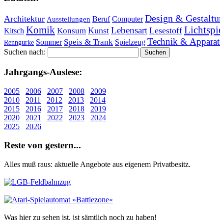
Design & Gestaltu
Architektur
Beruf
Computer
Ausstellungen
Lichtspi
Komik
Lebensart
Kunst
Lesestoff
Konsum
Kitsch
Technik & Apparat
Speis & Trank
Sommer
Spielzeug
Renngurke
Suchen nach:
Jahr­gangs-Aus­le­se:
2005
2006
2007
2008
2009
2010
2011
2012
2013
2014
2015
2016
2017
2018
2019
2020
2021
2022
2023
2024
2025
2026
Re­ste von ge­stern...
Alles muß raus: aktuelle An­ge­bo­te aus eigenem Privatbesitz.
Was hier zu sehen ist, ist sämt­lich noch zu haben!