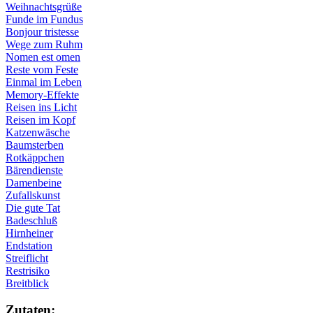
Weihnachtsgrüße
Funde im Fundus
Bonjour tristesse
Wege zum Ruhm
Nomen est omen
Reste vom Feste
Einmal im Leben
Memory-Effekte
Reisen ins Licht
Reisen im Kopf
Katzenwäsche
Baumsterben
Rotkäppchen
Bärendienste
Damenbeine
Zufallskunst
Die gute Tat
Badeschluß
Hirnheiner
Endstation
Streiflicht
Restrisiko
Breitblick
Zu­ta­ten: