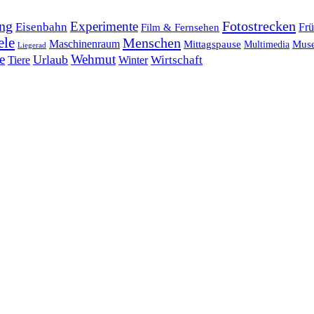
ng
Fotostrecken
Experimente
Eisenbahn
Frü
Film & Fernsehen
ele
Menschen
Maschinenraum
Mittagspause
Mus
Multimedia
Liegerad
e
Wehmut
Urlaub
Tiere
Wirtschaft
Winter