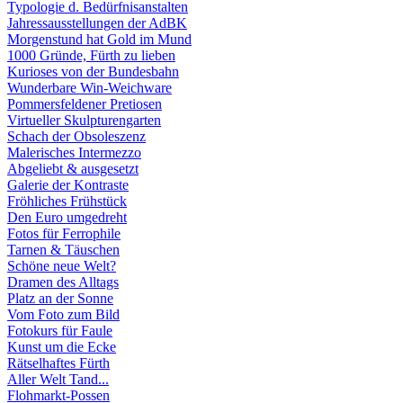
Typologie d. Bedürfnisanstalten
Jahressausstellungen der AdBK
Morgenstund hat Gold im Mund
1000 Gründe, Fürth zu lieben
Kurioses von der Bundesbahn
Wunderbare Win-Weichware
Pommersfeldener Pretiosen
Virtueller Skulpturengarten
Schach der Obsoleszenz
Malerisches Intermezzo
Abgeliebt & ausgesetzt
Galerie der Kontraste
Fröhliches Frühstück
Den Euro umgedreht
Fotos für Ferrophile
Tarnen & Täuschen
Schöne neue Welt?
Dramen des Alltags
Platz an der Sonne
Vom Foto zum Bild
Fotokurs für Faule
Kunst um die Ecke
Rätselhaftes Fürth
Aller Welt Tand...
Flohmarkt-Possen