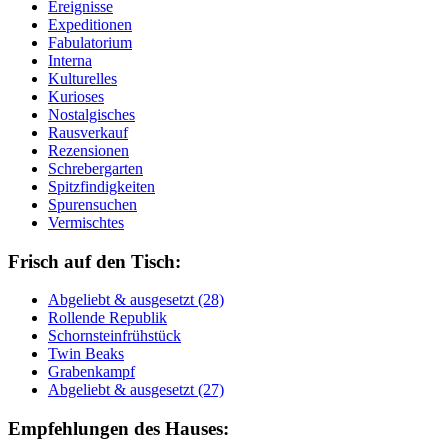
Ereignisse
Expeditionen
Fabulatorium
Interna
Kulturelles
Kurioses
Nostalgisches
Rausverkauf
Rezensionen
Schrebergarten
Spitzfindigkeiten
Spurensuchen
Vermischtes
Frisch auf den Tisch:
Ab­ge­liebt & aus­ge­setzt (28)
Rol­len­de Re­pu­blik
Schorn­stein­früh­stück
Twin Beaks
Gra­ben­kampf
Ab­ge­liebt & aus­ge­setzt (27)
Empfehlungen des Hauses: