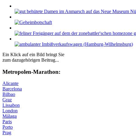
Ein Klick auf ein Bild bringt Sie
zum dazugehörigen Beitrag...
Me­tro­po­len-Ma­ra­thon:
Alicante
Barcelona
Bilbao
Graz
Lissabon
London
Málaga
Paris
Porto
Prag