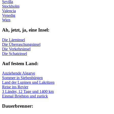
Sevilla
Stockholm
Valencia
Venedig
Wien
Ah, jetzt, ja, ei­ne In­sel:
Die Lärminsel
Die Überraschungsinsel
Die Verkehrsinsel
Die Schatzinsel
Auf fe­stem Land:
Anziehende Algarve
Sommer in Siebenbürgen
Land der Lupinen und Lakritzen
Reise ins Revier
3 Länder, 12 Tage und 1400 km
Einmal Brighton und zurück
Dau­er­bren­ner: