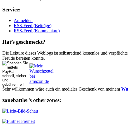
Ser­vice:
Anmelden
RSS-Feed (Beiträge)
RSS-Feed (Kommentare)
Hat’s ge­schmeckt?
Die Lektüre dieses Weblogs ist selbstredend kostenlos und ver­pflich­te
Freude bereiten konnte.
Sehr willkommen wäre auch ein mediales Geschenk von meinem
Wun
zonebattler’s other zo­nes: