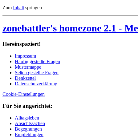
Zum
Inhalt
springen
zonebattler's homezone 2.1
- Me
Her­ein­spa­ziert!
Im­pres­sum
Häu­fig ge­stell­te Fra­gen
Mu­ster­map­pe
Sel­ten ge­stell­te Fra­gen
Denk­zet­tel
Da­ten­schutz­er­klä­rung
Cookie-Einstellungen
Für Sie an­ge­rich­tet:
Alltagsleben
Ansichtssachen
Begegnungen
Empfehlungen