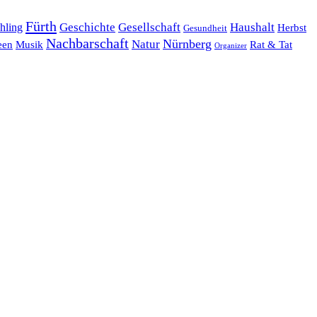
Fürth
hling
Geschichte
Gesellschaft
Haushalt
Herbst
Gesundheit
Nachbarschaft
Nürnberg
Natur
een
Musik
Rat & Tat
Organizer