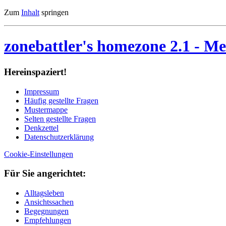
Zum
Inhalt
springen
zonebattler's homezone 2.1
- Me
Her­ein­spa­ziert!
Im­pres­sum
Häu­fig ge­stell­te Fra­gen
Mu­ster­map­pe
Sel­ten ge­stell­te Fra­gen
Denk­zet­tel
Da­ten­schutz­er­klä­rung
Cookie-Einstellungen
Für Sie an­ge­rich­tet:
Alltagsleben
Ansichtssachen
Begegnungen
Empfehlungen