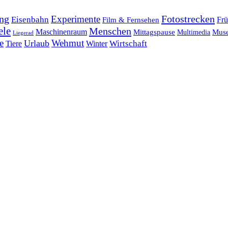
ng
Fotostrecken
Experimente
Eisenbahn
Frü
Film & Fernsehen
ele
Menschen
Maschinenraum
Mittagspause
Mus
Multimedia
Liegerad
e
Wehmut
Urlaub
Tiere
Wirtschaft
Winter