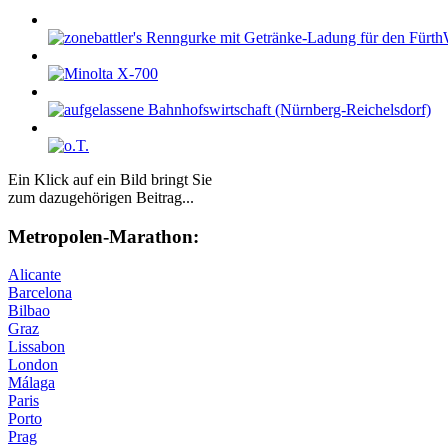
Ein Klick auf ein Bild bringt Sie
zum dazugehörigen Beitrag...
Me­tro­po­len-Ma­ra­thon:
Alicante
Barcelona
Bilbao
Graz
Lissabon
London
Málaga
Paris
Porto
Prag