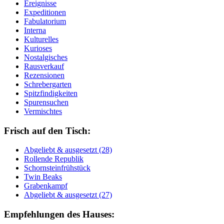
Ereignisse
Expeditionen
Fabulatorium
Interna
Kulturelles
Kurioses
Nostalgisches
Rausverkauf
Rezensionen
Schrebergarten
Spitzfindigkeiten
Spurensuchen
Vermischtes
Frisch auf den Tisch:
Ab­ge­liebt & aus­ge­setzt (28)
Rol­len­de Re­pu­blik
Schorn­stein­früh­stück
Twin Beaks
Gra­ben­kampf
Ab­ge­liebt & aus­ge­setzt (27)
Empfehlungen des Hauses: