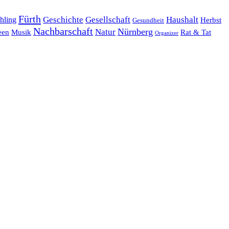
Fürth
hling
Geschichte
Gesellschaft
Haushalt
Herbst
Gesundheit
Nachbarschaft
Nürnberg
Natur
een
Musik
Rat & Tat
Organizer