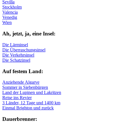
Sevilla
Stockholm
Valencia
Venedig
Wien
Ah, jetzt, ja, ei­ne In­sel:
Die Lärminsel
Die Überraschungsinsel
Die Verkehrsinsel
Die Schatzinsel
Auf fe­stem Land:
Anziehende Algarve
Sommer in Siebenbürgen
Land der Lupinen und Lakritzen
Reise ins Revier
3 Länder, 12 Tage und 1400 km
Einmal Brighton und zurück
Dau­er­bren­ner: