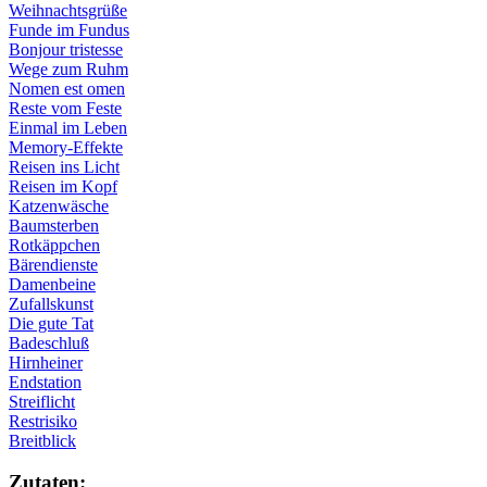
Weihnachtsgrüße
Funde im Fundus
Bonjour tristesse
Wege zum Ruhm
Nomen est omen
Reste vom Feste
Einmal im Leben
Memory-Effekte
Reisen ins Licht
Reisen im Kopf
Katzenwäsche
Baumsterben
Rotkäppchen
Bärendienste
Damenbeine
Zufallskunst
Die gute Tat
Badeschluß
Hirnheiner
Endstation
Streiflicht
Restrisiko
Breitblick
Zu­ta­ten: