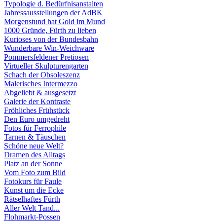
Typologie d. Bedürfnisanstalten
Jahressausstellungen der AdBK
Morgenstund hat Gold im Mund
1000 Gründe, Fürth zu lieben
Kurioses von der Bundesbahn
Wunderbare Win-Weichware
Pommersfeldener Pretiosen
Virtueller Skulpturengarten
Schach der Obsoleszenz
Malerisches Intermezzo
Abgeliebt & ausgesetzt
Galerie der Kontraste
Fröhliches Frühstück
Den Euro umgedreht
Fotos für Ferrophile
Tarnen & Täuschen
Schöne neue Welt?
Dramen des Alltags
Platz an der Sonne
Vom Foto zum Bild
Fotokurs für Faule
Kunst um die Ecke
Rätselhaftes Fürth
Aller Welt Tand...
Flohmarkt-Possen