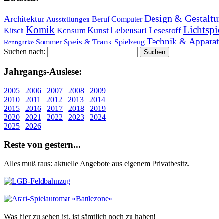
Design & Gestaltu
Architektur
Beruf
Computer
Ausstellungen
Lichtspi
Komik
Lebensart
Kunst
Lesestoff
Konsum
Kitsch
Technik & Apparat
Speis & Trank
Sommer
Spielzeug
Renngurke
Suchen nach:
Jahr­gangs-Aus­le­se:
2005
2006
2007
2008
2009
2010
2011
2012
2013
2014
2015
2016
2017
2018
2019
2020
2021
2022
2023
2024
2025
2026
Re­ste von ge­stern...
Alles muß raus: aktuelle An­ge­bo­te aus eigenem Privatbesitz.
Was hier zu sehen ist, ist sämt­lich noch zu haben!