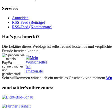
Ser­vice:
Anmelden
RSS-Feed (Beiträge)
RSS-Feed (Kommentare)
Hat’s ge­schmeckt?
Die Lektüre dieses Weblogs ist selbstredend kostenlos und ver­pflich­te
Freude bereiten konnte.
Sehr willkommen wäre auch ein mediales Geschenk von meinem
Wun
zonebattler’s other zo­nes: