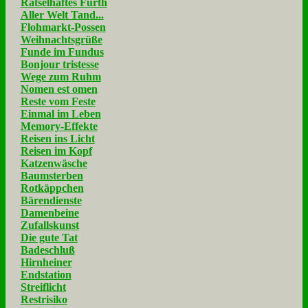
Rätselhaftes Fürth
Aller Welt Tand...
Flohmarkt-Possen
Weihnachtsgrüße
Funde im Fundus
Bonjour tristesse
Wege zum Ruhm
Nomen est omen
Reste vom Feste
Einmal im Leben
Memory-Effekte
Reisen ins Licht
Reisen im Kopf
Katzenwäsche
Baumsterben
Rotkäppchen
Bärendienste
Damenbeine
Zufallskunst
Die gute Tat
Badeschluß
Hirnheiner
Endstation
Streiflicht
Restrisiko