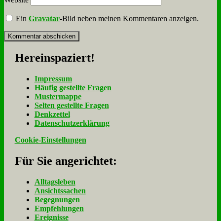
Ein
Gravatar
-Bild neben meinen Kommentaren anzeigen.
Her­ein­spa­ziert!
Im­pres­sum
Häu­fig ge­stell­te Fra­gen
Mu­ster­map­pe
Sel­ten ge­stell­te Fra­gen
Denk­zet­tel
Da­ten­schutz­er­klä­rung
Cookie-Einstellungen
Für Sie an­ge­rich­tet:
Alltagsleben
Ansichtssachen
Begegnungen
Empfehlungen
Ereignisse