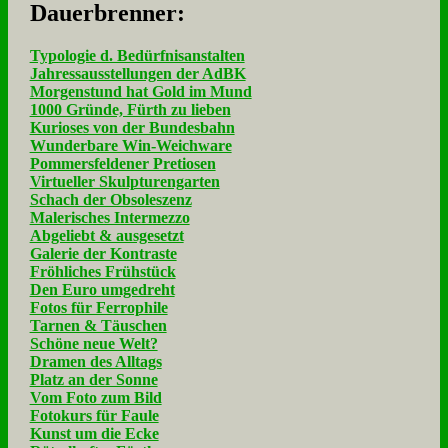
Dau­er­bren­ner:
Typologie d. Bedürfnisanstalten
Jahressausstellungen der AdBK
Morgenstund hat Gold im Mund
1000 Gründe, Fürth zu lieben
Kurioses von der Bundesbahn
Wunderbare Win-Weichware
Pommersfeldener Pretiosen
Virtueller Skulpturengarten
Schach der Obsoleszenz
Malerisches Intermezzo
Abgeliebt & ausgesetzt
Galerie der Kontraste
Fröhliches Frühstück
Den Euro umgedreht
Fotos für Ferrophile
Tarnen & Täuschen
Schöne neue Welt?
Dramen des Alltags
Platz an der Sonne
Vom Foto zum Bild
Fotokurs für Faule
Kunst um die Ecke