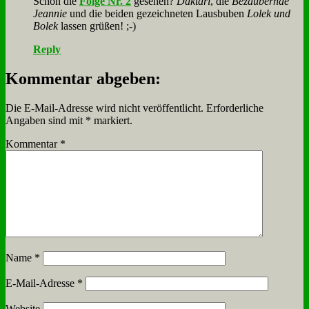
Schon die
Fol­ge Nr. 2
ge­se­hen?
Dakt­a­ri
, die
Be­zau­bern­de
Jean­nie
und die bei­den ge­zeich­ne­ten Laus­bu­ben
Lo­lek und
Bo­lek
las­sen grü­ßen! ;-)
Reply
Kommentar abgeben:
Die E-Mail-Adresse wird nicht veröffentlicht.
Erforderliche
Angaben sind mit
*
markiert.
Kommentar
*
Name
*
E-Mail-Adresse
*
Website