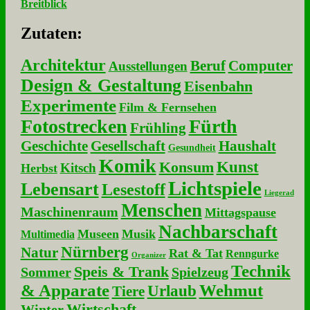
Breitblick
Zu­ta­ten:
Architektur
Beruf
Computer
Ausstellungen
Design & Gestaltung
Eisenbahn
Experimente
Film & Fernsehen
Fotostrecken
Fürth
Frühling
Geschichte
Gesellschaft
Haushalt
Gesundheit
Komik
Kunst
Konsum
Kitsch
Herbst
Lichtspiele
Lebensart
Lesestoff
Liegerad
Menschen
Maschinenraum
Mittagspause
Nachbarschaft
Museen
Musik
Multimedia
Nürnberg
Natur
Rat & Tat
Renngurke
Organizer
Technik
Speis & Trank
Sommer
Spielzeug
& Apparate
Wehmut
Urlaub
Tiere
Wirtschaft
Winter