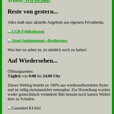
Re­ste von ge­stern...
Alles muß raus: aktuelle An­ge­bo­te aus eigenem Privatbesitz.
Was hier zu sehen ist, ist sämt­lich noch zu haben!
Auf Wie­der­se­hen...
Öffnungszeiten:
Täglich
von
0:00
bis
24:00 Uhr
Dieses Weblog besteht zu 100% aus wie­der­auf­bereite­ten Bytes
und ist völlig rück­stands­frei ent­sorg­bar. Zur Herstellung wurden
weder gen­tech­nisch veränderte Bits benutzt noch kamen Wir­bel­
tiere zu Scha­den.