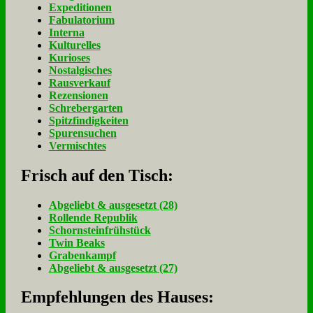
Expeditionen
Fabulatorium
Interna
Kulturelles
Kurioses
Nostalgisches
Rausverkauf
Rezensionen
Schrebergarten
Spitzfindigkeiten
Spurensuchen
Vermischtes
Frisch auf den Tisch:
Ab­ge­liebt & aus­ge­setzt (28)
Rol­len­de Re­pu­blik
Schorn­stein­früh­stück
Twin Beaks
Gra­ben­kampf
Ab­ge­liebt & aus­ge­setzt (27)
Empfehlungen des Hauses: