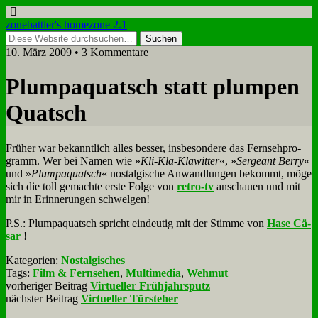
zonebattler's homezone 2.1
10. März 2009 • 3 Kommentare
Plum­pa­quatsch statt plum­pen
Quatsch
Frü­her war be­kannt­lich al­les bes­ser, ins­be­son­de­re das Fern­seh­pro­
gramm. Wer bei Na­men wie »
Kli-Kla-Kla­wit­ter
«, »
Ser­geant Ber­ry
«
und »
Plum­pa­quatsch
« nost­al­gi­sche An­wand­lun­gen be­kommt, mö­ge
sich die toll ge­mach­te er­ste Fol­ge von
re­tro-tv
an­schau­en und mit
mir in Er­in­ne­run­gen schwel­gen!
P.S.: Plum­pa­quatsch spricht ein­deu­tig mit der Stim­me von
Ha­se Cä­
sar
!
Kategorien:
Nostalgisches
Tags:
Film & Fernsehen
,
Multimedia
,
Wehmut
vorheriger Beitrag
Virtueller Frühjahrsputz
nächster Beitrag
Virtueller Türsteher