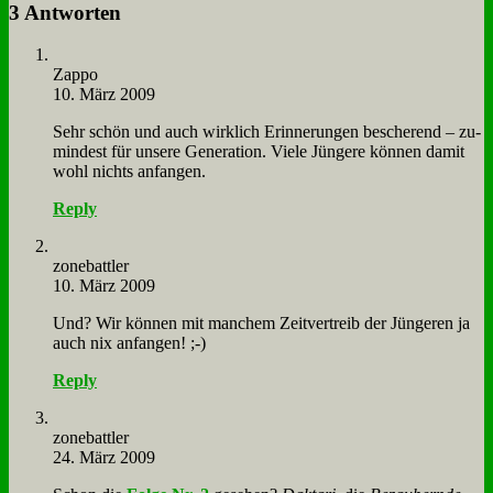
3 Antworten
Zap­po
10. März 2009
Sehr schön und auch wirk­lich Er­in­ne­run­gen be­sche­rend – zu­
min­dest für un­se­re Ge­ne­ra­ti­on. Vie­le Jün­ge­re kön­nen da­mit
wohl nichts an­fan­gen.
Reply
zone­batt­ler
10. März 2009
Und? Wir kön­nen mit man­chem Zeit­ver­treib der Jün­ge­ren ja
auch nix an­fan­gen! ;-)
Reply
zone­batt­ler
24. März 2009