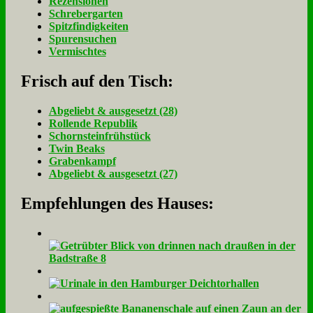
Rezensionen
Schrebergarten
Spitzfindigkeiten
Spurensuchen
Vermischtes
Frisch auf den Tisch:
Ab­ge­liebt & aus­ge­setzt (28)
Rol­len­de Re­pu­blik
Schorn­stein­früh­stück
Twin Beaks
Gra­ben­kampf
Ab­ge­liebt & aus­ge­setzt (27)
Empfehlungen des Hauses: