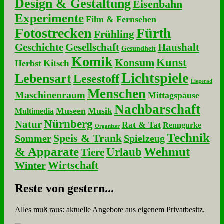
Design & Gestaltung
Eisenbahn
Experimente
Film & Fernsehen
Fotostrecken
Fürth
Frühling
Geschichte
Gesellschaft
Haushalt
Gesundheit
Komik
Kunst
Konsum
Kitsch
Herbst
Lichtspiele
Lebensart
Lesestoff
Liegerad
Menschen
Maschinenraum
Mittagspause
Nachbarschaft
Museen
Musik
Multimedia
Nürnberg
Natur
Rat & Tat
Renngurke
Organizer
Technik
Speis & Trank
Sommer
Spielzeug
& Apparate
Wehmut
Urlaub
Tiere
Wirtschaft
Winter
Re­ste von ge­stern...
Alles muß raus: aktuelle An­ge­bo­te aus eigenem Privatbesitz.