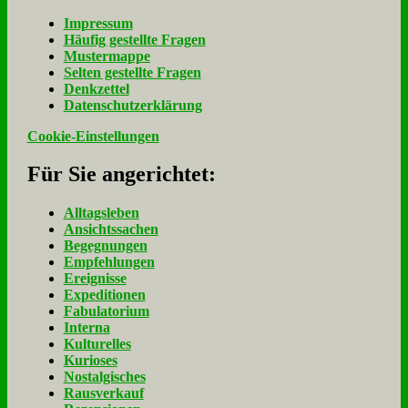
Im­pres­sum
Häu­fig ge­stell­te Fra­gen
Mu­ster­map­pe
Sel­ten ge­stell­te Fra­gen
Denk­zet­tel
Da­ten­schutz­er­klä­rung
Cookie-Einstellungen
Für Sie an­ge­rich­tet:
Alltagsleben
Ansichtssachen
Begegnungen
Empfehlungen
Ereignisse
Expeditionen
Fabulatorium
Interna
Kulturelles
Kurioses
Nostalgisches
Rausverkauf