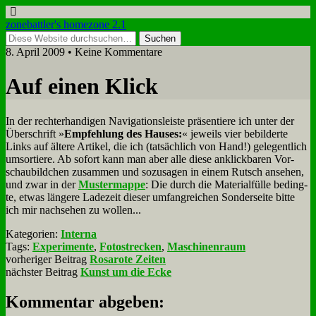
zonebattler's homezone 2.1
8. April 2009 • Keine Kommentare
Auf ei­nen Klick
In der recht­erhan­di­gen Na­vi­ga­ti­ons­lei­ste prä­sen­tie­re ich un­ter der
Über­schrift »
Emp­feh­lung des Hau­ses:
« je­weils vier be­bil­der­te
Links auf äl­te­re Ar­ti­kel, die ich (tat­säch­lich von Hand!) ge­le­gent­lich
um­sor­tie­re. Ab so­fort kann man aber al­le die­se an­klick­ba­ren Vor­
schau­bild­chen zu­sam­men und so­zu­sa­gen in ei­nem Rutsch an­se­hen,
und zwar in der
Mu­ster­map­pe
: Die durch die Ma­te­ri­al­fül­le be­ding­
te, et­was län­ge­re La­de­zeit die­ser um­fang­rei­chen Son­der­sei­te bit­te
ich mir nach­se­hen zu wol­len...
Kategorien:
Interna
Tags:
Experimente
,
Fotostrecken
,
Maschinenraum
vorheriger Beitrag
Rosarote Zeiten
nächster Beitrag
Kunst um die Ecke
Kommentar abgeben: