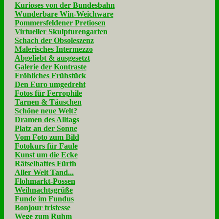
Kurioses von der Bundesbahn
Wunderbare Win-Weichware
Pommersfeldener Pretiosen
Virtueller Skulpturengarten
Schach der Obsoleszenz
Malerisches Intermezzo
Abgeliebt & ausgesetzt
Galerie der Kontraste
Fröhliches Frühstück
Den Euro umgedreht
Fotos für Ferrophile
Tarnen & Täuschen
Schöne neue Welt?
Dramen des Alltags
Platz an der Sonne
Vom Foto zum Bild
Fotokurs für Faule
Kunst um die Ecke
Rätselhaftes Fürth
Aller Welt Tand...
Flohmarkt-Possen
Weihnachtsgrüße
Funde im Fundus
Bonjour tristesse
Wege zum Ruhm