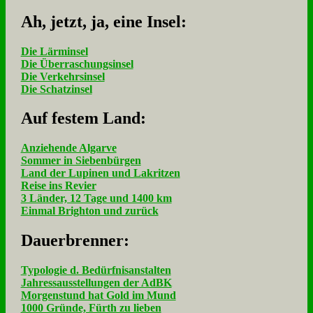
Ah, jetzt, ja, ei­ne In­sel:
Die Lärminsel
Die Überraschungsinsel
Die Verkehrsinsel
Die Schatzinsel
Auf fe­stem Land:
Anziehende Algarve
Sommer in Siebenbürgen
Land der Lupinen und Lakritzen
Reise ins Revier
3 Länder, 12 Tage und 1400 km
Einmal Brighton und zurück
Dau­er­bren­ner:
Typologie d. Bedürfnisanstalten
Jahressausstellungen der AdBK
Morgenstund hat Gold im Mund
1000 Gründe, Fürth zu lieben