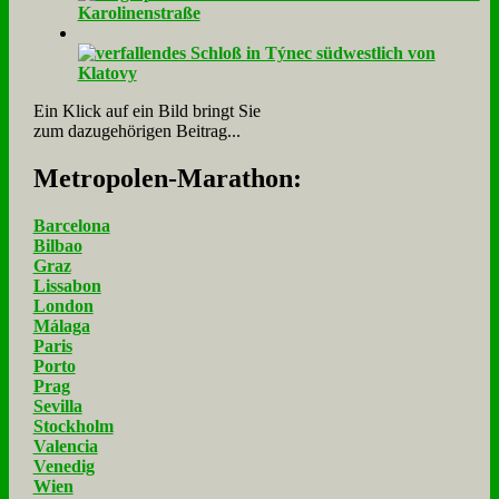
Ein Klick auf ein Bild bringt Sie
zum dazugehörigen Beitrag...
Me­tro­po­len-Ma­ra­thon:
Barcelona
Bilbao
Graz
Lissabon
London
Málaga
Paris
Porto
Prag
Sevilla
Stockholm
Valencia
Venedig
Wien