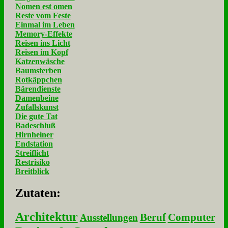
Nomen est omen
Reste vom Feste
Einmal im Leben
Memory-Effekte
Reisen ins Licht
Reisen im Kopf
Katzenwäsche
Baumsterben
Rotkäppchen
Bärendienste
Damenbeine
Zufallskunst
Die gute Tat
Badeschluß
Hirnheiner
Endstation
Streiflicht
Restrisiko
Breitblick
Zu­ta­ten:
Architektur
Beruf
Computer
Ausstellungen