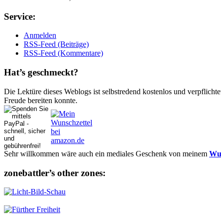
Ser­vice:
Anmelden
RSS-Feed (Beiträge)
RSS-Feed (Kommentare)
Hat’s ge­schmeckt?
Die Lektüre dieses Weblogs ist selbstredend kostenlos und ver­pflich­te
Freude bereiten konnte.
Sehr willkommen wäre auch ein mediales Geschenk von meinem
Wun
zonebattler’s other zo­nes: