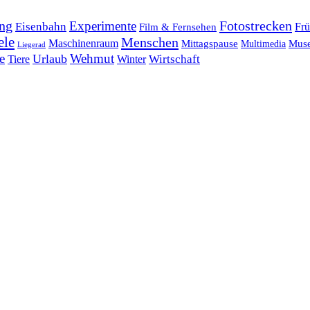
ng
Fotostrecken
Experimente
Eisenbahn
Frü
Film & Fernsehen
ele
Menschen
Maschinenraum
Mittagspause
Mus
Multimedia
Liegerad
e
Wehmut
Urlaub
Tiere
Wirtschaft
Winter