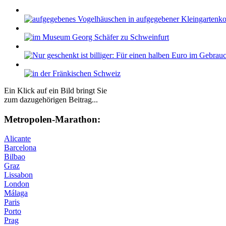
Ein Klick auf ein Bild bringt Sie
zum dazugehörigen Beitrag...
Me­tro­po­len-Ma­ra­thon:
Alicante
Barcelona
Bilbao
Graz
Lissabon
London
Málaga
Paris
Porto
Prag