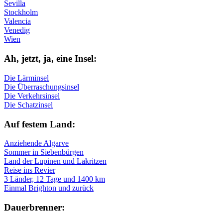
Sevilla
Stockholm
Valencia
Venedig
Wien
Ah, jetzt, ja, ei­ne In­sel:
Die Lärminsel
Die Überraschungsinsel
Die Verkehrsinsel
Die Schatzinsel
Auf fe­stem Land:
Anziehende Algarve
Sommer in Siebenbürgen
Land der Lupinen und Lakritzen
Reise ins Revier
3 Länder, 12 Tage und 1400 km
Einmal Brighton und zurück
Dau­er­bren­ner: