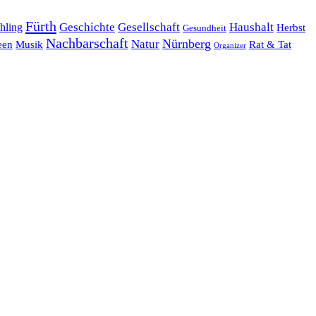
Fürth
hling
Geschichte
Gesellschaft
Haushalt
Herbst
Gesundheit
Nachbarschaft
Nürnberg
Natur
een
Musik
Rat & Tat
Organizer