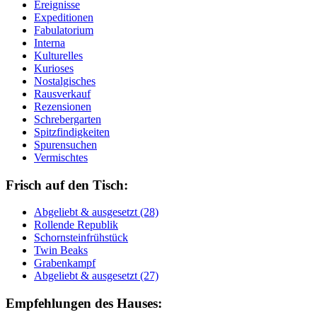
Ereignisse
Expeditionen
Fabulatorium
Interna
Kulturelles
Kurioses
Nostalgisches
Rausverkauf
Rezensionen
Schrebergarten
Spitzfindigkeiten
Spurensuchen
Vermischtes
Frisch auf den Tisch:
Ab­ge­liebt & aus­ge­setzt (28)
Rol­len­de Re­pu­blik
Schorn­stein­früh­stück
Twin Beaks
Gra­ben­kampf
Ab­ge­liebt & aus­ge­setzt (27)
Empfehlungen des Hauses: