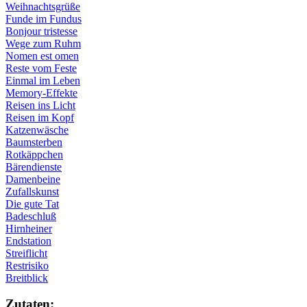
Weihnachtsgrüße
Funde im Fundus
Bonjour tristesse
Wege zum Ruhm
Nomen est omen
Reste vom Feste
Einmal im Leben
Memory-Effekte
Reisen ins Licht
Reisen im Kopf
Katzenwäsche
Baumsterben
Rotkäppchen
Bärendienste
Damenbeine
Zufallskunst
Die gute Tat
Badeschluß
Hirnheiner
Endstation
Streiflicht
Restrisiko
Breitblick
Zu­ta­ten: