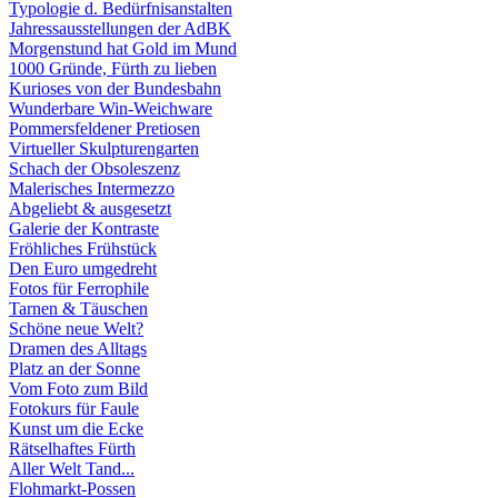
Typologie d. Bedürfnisanstalten
Jahressausstellungen der AdBK
Morgenstund hat Gold im Mund
1000 Gründe, Fürth zu lieben
Kurioses von der Bundesbahn
Wunderbare Win-Weichware
Pommersfeldener Pretiosen
Virtueller Skulpturengarten
Schach der Obsoleszenz
Malerisches Intermezzo
Abgeliebt & ausgesetzt
Galerie der Kontraste
Fröhliches Frühstück
Den Euro umgedreht
Fotos für Ferrophile
Tarnen & Täuschen
Schöne neue Welt?
Dramen des Alltags
Platz an der Sonne
Vom Foto zum Bild
Fotokurs für Faule
Kunst um die Ecke
Rätselhaftes Fürth
Aller Welt Tand...
Flohmarkt-Possen