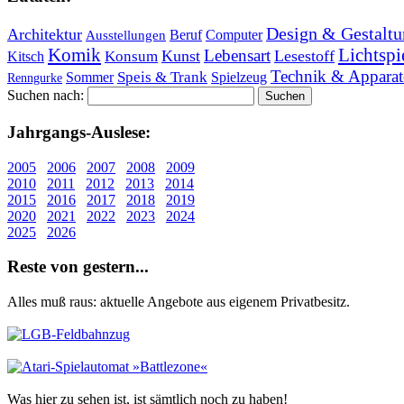
Design & Gestaltu
Architektur
Beruf
Computer
Ausstellungen
Lichtspi
Komik
Lebensart
Kunst
Lesestoff
Konsum
Kitsch
Technik & Apparat
Speis & Trank
Sommer
Spielzeug
Renngurke
Suchen nach:
Jahr­gangs-Aus­le­se:
2005
2006
2007
2008
2009
2010
2011
2012
2013
2014
2015
2016
2017
2018
2019
2020
2021
2022
2023
2024
2025
2026
Re­ste von ge­stern...
Alles muß raus: aktuelle An­ge­bo­te aus eigenem Privatbesitz.
Was hier zu sehen ist, ist sämt­lich noch zu haben!