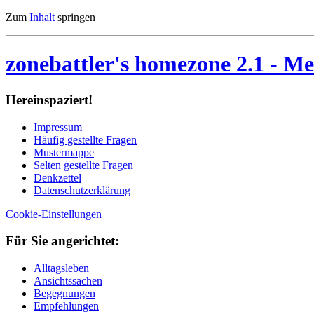
Zum
Inhalt
springen
zonebattler's homezone 2.1
- Me
Her­ein­spa­ziert!
Im­pres­sum
Häu­fig ge­stell­te Fra­gen
Mu­ster­map­pe
Sel­ten ge­stell­te Fra­gen
Denk­zet­tel
Da­ten­schutz­er­klä­rung
Cookie-Einstellungen
Für Sie an­ge­rich­tet:
Alltagsleben
Ansichtssachen
Begegnungen
Empfehlungen