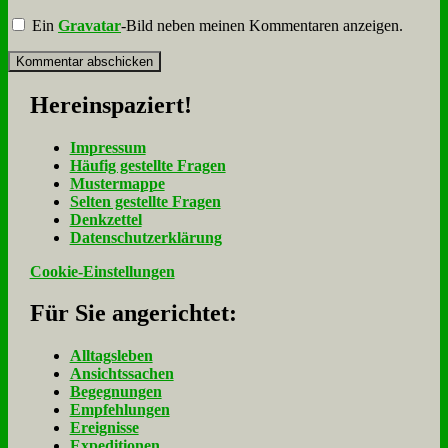
Ein
Gravatar
-Bild neben meinen Kommentaren anzeigen.
Her­ein­spa­ziert!
Im­pres­sum
Häu­fig ge­stell­te Fra­gen
Mu­ster­map­pe
Sel­ten ge­stell­te Fra­gen
Denk­zet­tel
Da­ten­schutz­er­klä­rung
Cookie-Einstellungen
Für Sie an­ge­rich­tet:
Alltagsleben
Ansichtssachen
Begegnungen
Empfehlungen
Ereignisse
Expeditionen