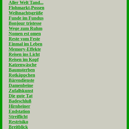
Aller Welt Tand...
Flohmarkt-Possen
Weihnachtsgrüße
Funde im Fundus
Bonjour tristesse
Wege zum Ruhm
Nomen est omen
Reste vom Feste
Einmal im Leben
Memory-Effekte
Reisen ins Licht
Reisen im Kopf
Katzenwäsche
Baumsterben
Rotkäppchen
Bärendienste
Damenbeine
Zufallskunst
Die gute Tat
Badeschluß
Hirnheiner
Endstation
Streiflicht
Restrisiko
Breitblick