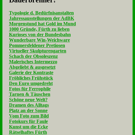
Dau­er­bren­ner:
Typologie d. Bedürfnisanstalten
Jahressausstellungen der AdBK
Morgenstund hat Gold im Mund
1000 Gründe, Fürth zu lieben
Kurioses von der Bundesbahn
Wunderbare Win-Weichware
Pommersfeldener Pretiosen
Virtueller Skulpturengarten
Schach der Obsoleszenz
Malerisches Intermezzo
Abgeliebt & ausgesetzt
Galerie der Kontraste
Fröhliches Frühstück
Den Euro umgedreht
Fotos für Ferrophile
Tarnen & Täuschen
Schöne neue Welt?
Dramen des Alltags
Platz an der Sonne
Vom Foto zum Bild
Fotokurs für Faule
Kunst um die Ecke
Rätselhaftes Fürth