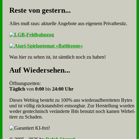
Re­ste von ge­stern...
Alles muß raus: aktuelle An­ge­bo­te aus eigenem Privatbesitz.
Was hier zu sehen ist, ist sämt­lich noch zu haben!
Auf Wie­der­se­hen...
Öffnungszeiten:
Täglich
von
0:00
bis
24:00 Uhr
Dieses Weblog besteht zu 100% aus wie­der­auf­bereite­ten Bytes
und ist völlig rück­stands­frei ent­sorg­bar. Zur Herstellung wurden
weder gen­tech­nisch veränderte Bits benutzt noch kamen Wir­bel­
tiere zu Scha­den.