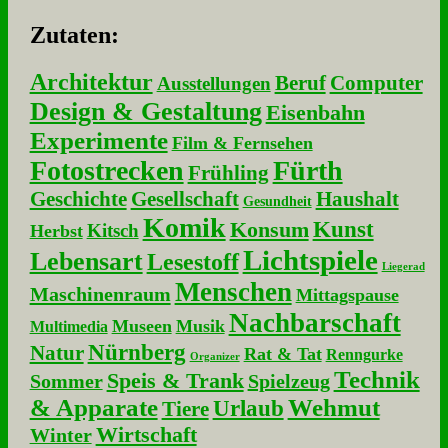
Zu­ta­ten:
Architektur
Beruf
Computer
Ausstellungen
Design & Gestaltung
Eisenbahn
Experimente
Film & Fernsehen
Fotostrecken
Fürth
Frühling
Geschichte
Gesellschaft
Haushalt
Gesundheit
Komik
Kunst
Konsum
Kitsch
Herbst
Lichtspiele
Lebensart
Lesestoff
Liegerad
Menschen
Maschinenraum
Mittagspause
Nachbarschaft
Museen
Musik
Multimedia
Nürnberg
Natur
Rat & Tat
Renngurke
Organizer
Technik
Speis & Trank
Sommer
Spielzeug
& Apparate
Wehmut
Urlaub
Tiere
Wirtschaft
Winter