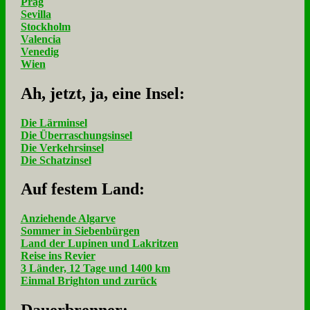
Prag
Sevilla
Stockholm
Valencia
Venedig
Wien
Ah, jetzt, ja, ei­ne In­sel:
Die Lärminsel
Die Überraschungsinsel
Die Verkehrsinsel
Die Schatzinsel
Auf fe­stem Land:
Anziehende Algarve
Sommer in Siebenbürgen
Land der Lupinen und Lakritzen
Reise ins Revier
3 Länder, 12 Tage und 1400 km
Einmal Brighton und zurück