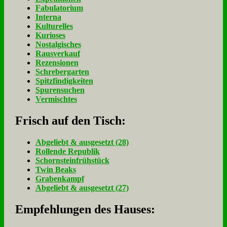
Fabulatorium
Interna
Kulturelles
Kurioses
Nostalgisches
Rausverkauf
Rezensionen
Schrebergarten
Spitzfindigkeiten
Spurensuchen
Vermischtes
Frisch auf den Tisch:
Ab­ge­liebt & aus­ge­setzt (28)
Rol­len­de Re­pu­blik
Schorn­stein­früh­stück
Twin Beaks
Gra­ben­kampf
Ab­ge­liebt & aus­ge­setzt (27)
Empfehlungen des Hauses: