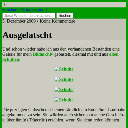
zonebattler's homezone 2.1
5. Dezember 2009 • Keine Kommentare
Aus­ge­latscht
Und schon wie­der ha­be ich aus den vor­han­de­nen Be­stän­den ei­ne
Ga­le­rie für mein
Bild­ar­chiv
ge­ba­stelt, dies­mal mit und aus
al­ten
Schu­hen
:
Die ge­zeig­ten Ga­lo­schen schei­nen sämt­lich am En­de ih­rer Lauf­bahn
an­ge­kom­men zu sein. Sie wür­den auch si­cher so man­che Ge­schich­
te über ihre(n) Träger(in) er­zäh­len, wenn Sie denn re­den könn­ten...